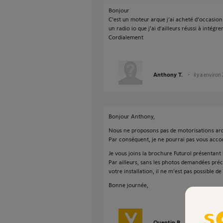
Bonjour
C’est un moteur arque j’ai acheté d’occasion e
un radio io que j’ai d’ailleurs réussi à intég
Cordialement
Anthony T.
il y a environ
Bonjour Anthony,
Nous ne proposons pas de motorisations ar
Par conséquent, je ne pourrai pas vous acc
Je vous joins la brochure Futurol présentant
Par ailleurs, sans les photos demandées préc
votre installation, il ne m’est pas possible 
Bonne journée,
Quentin B.
il y a environ