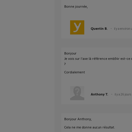
Bonne journée,
Quentin B.
il y a environ
Bonjour
Je vois sur l’axe là référence emb54r est-ce q
?
Cordialement
Anthony T.
il y a 26 jours
Bonjour Anthony,
Cela ne me donne aucun résultat.