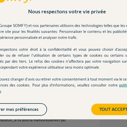
Nous respectons votre vie privée
Groupe SOMFY) et nos partenaires utilisons des technologies telles que les 
re site pour les finalités suivantes: Personnaliser le contenu et les publicités
l’enlever de ma phrase. Je n’ai pas envie de
éussi à la faire descendre en bas par contre
érience personnalisée et analyser notre trafic.
omme déjà dit il ne réagit pas au 2/8/2. Il
 vu qu’il y avait plusieurs façon de rentrer en
espectons votre droit à la confidentialité et vous pouvez choisir d’accep
aurais voulu essayer d’autres méthodes afin
ler ou de refuser l'utilisation de certains types de cookies ou certains s
oincer dans le coffre si je ne l’arrête pas)
és par des tiers. Le refus des cookies n’affectera pas votre navigation sur 
cependant votre expérience utilisateur sera moins optimale.
ouvez changer d'avis ou retirer votre consentement à tout moment via le ce
n un mois
ences des cookies. Pour plus d’informations, veuillez consulter notre
poli
s
.
er mes préférences
TOUT ACCEP
ose différents types de motorisations.
stallation, je ne pourrai malheureusement pas