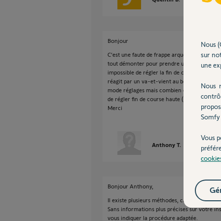
Bonjour
Nous (
sur not
C’est une faute de frappe arque. Vous pouvez 
tout démonter pour prendre une photo… J’ai r
une exp
impossible de régler la fin de course haute. C
réagit par un va-et-vient au bouton prog. J’ai
Nous r
mode réglages mais combien exactement ? J’
contrô
de régler fin de course haute (le volet va se c
propos
Merci
Somfy 
Vous p
Anthony T.
il y a enviro
préfér
cookie
Bonjour Anthony,
Gér
Il existe plusieurs méthodes, car Somfy prop
Sans informations plus précises sur votre in
vous indiquer la procédure adaptée.