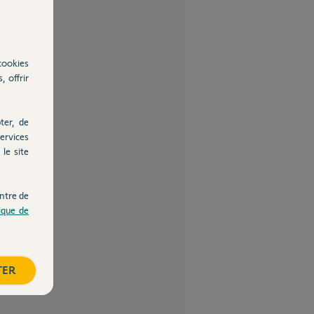
cookies
, offrir
ter, de
ervices
le site
ntre de
tique de
TER