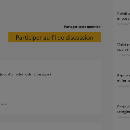
Réinitialisation moteur volet RS100
impossi
5
réponse
Partager cette question
Participer au fil de discussion
Volet roulant RTS - Réglage manuel fin de
course
15
répons
ge ou d’un volet roulant classique ?
erreur communication ? impossible d'ouvrir
et ferm
3
réponse
 2 mois
Perte du réglage du volet, impossible à
rerégle
2
réponse