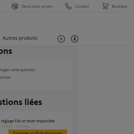
Devis avec un pro
Contact
Boutique
Autres produits
ons
tager cette question
primer
tions liées
 réglage Fdc et reset impossible
VOLET
il y a 3 mois
s
Participer au fil de discussion