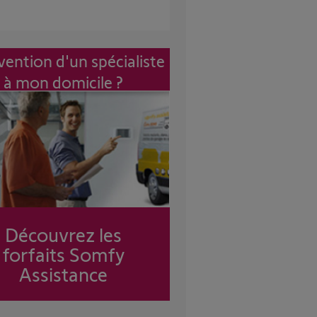
vention d'un spécialiste
à mon domicile ?
Découvrez les
forfaits Somfy
Assistance