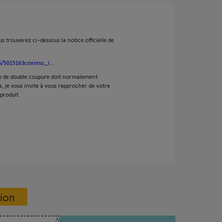
trouverez ci-dessous la notice officielle de
5/5015163coximo_i...
e de double coupure doit normalement
as, je vous invite à vous rapprocher de votre
produit.
sion