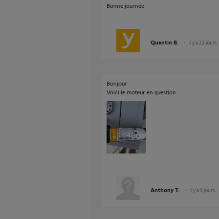
Bonne journée.
Quentin B.
il y a 22 jours
Bonjour
Voici le moteur en question
Anthony T.
il y a 9 jours