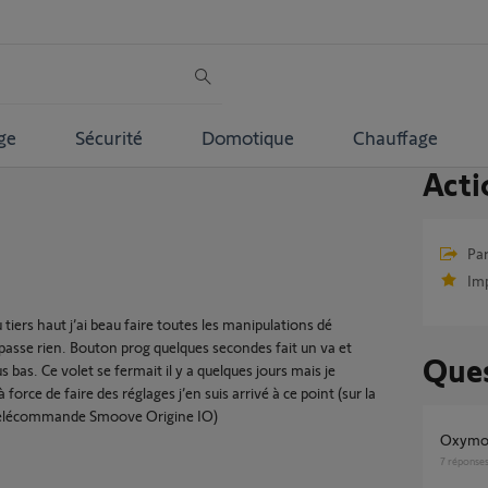
ge
Sécurité
Domotique
Chauffage
Acti
Par
Im
iers haut j’ai beau faire toutes les manipulations dé
se passe rien. Bouton prog quelques secondes fait un va et
Ques
s bas. Ce volet se fermait il y a quelques jours mais je
à force de faire des réglages j’en suis arrivé à ce point (sur la
elécommande Smoove Origine IO)
Oxymo
7
réponse