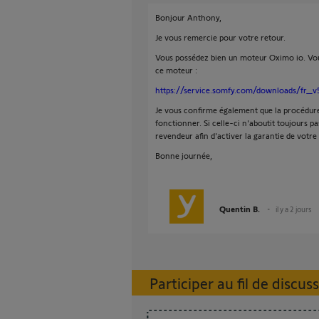
Bonjour Anthony,
Je vous remercie pour votre retour.
Vous possédez bien un moteur Oximo io. Vous 
ce moteur :
https://service.somfy.com/downloads/fr_v
Je vous confirme également que la procédur
fonctionner. Si celle-ci n'aboutit toujours p
revendeur afin d'activer la garantie de votre 
Bonne journée,
Quentin B.
il y a 2 jours
Participer au fil de discus