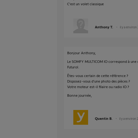
C’est un volet classique
Anthony T.
il y a environ
Bonjour Anthony,
Le SOMFY MULTICOM IO correspond à une mo
Futurol.
Êtes-vous certain de cette référence ?
Disposez-vous d’une photo des pièces ?
Votre moteur est-il filaire ou radio IO ?
Bonne journée,
Quentin B.
il y a environ