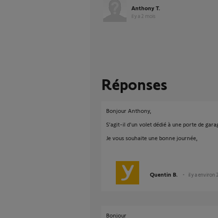
Anthony T.
il y a 2 mois
Réponses
Bonjour Anthony,
S’agit-il d’un volet dédié à une porte de gara
Je vous souhaite une bonne journée,
Quentin B.
il y a environ
Bonjour