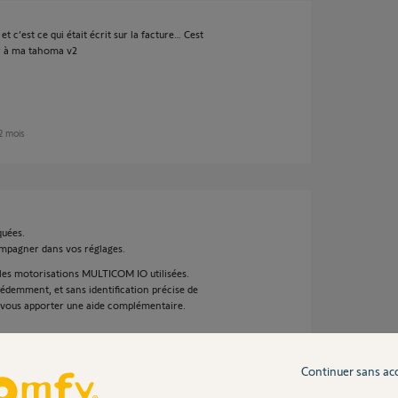
t c’est ce qui était écrit sur la facture… Cest
rer à ma tahoma v2
 2 mois
quées.
ompagner dans vos réglages.
 les motorisations MULTICOM IO utilisées.
édemment, et sans identification précise de
de vous apporter une aide complémentaire.
Continuer sans ac
 2 mois