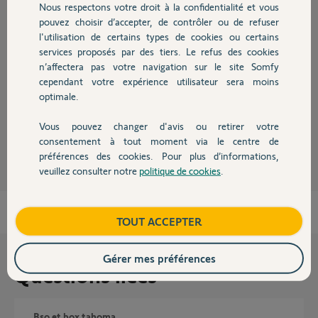
Réponses
Nous respectons votre droit à la confidentialité et vous
Chauffage
pouvez choisir d’accepter, de contrôler ou de refuser
l'utilisation de certains types de cookies ou certains
Bonjour Maelys,
services proposés par des tiers. Le refus des cookies
Autres produits
Je ne vois pas de problème sur votre box.
n’affectera pas votre navigation sur le site Somfy
Je vous invite à contacter le service support lorsque vous serez sur place
cependant votre expérience utilisateur sera moins
afin d'être guidée.
optimale.
Merci,
Vous pouvez changer d'avis ou retirer votre
Vanessa F.
il y a environ 2 mois
Devis avec un pro
consentement à tout moment via le centre de
préférences des cookies. Pour plus d’informations,
veuillez consulter notre
politique de cookies
.
Contact
Boutique
TOUT ACCEPTER
Gérer mes préférences
Questions liées
bso et box tahoma