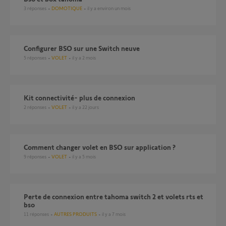
3
réponses
DOMOTIQUE
il y a environ un mois
Configurer BSO sur une Switch neuve
5
réponses
VOLET
il y a 2 mois
Kit connectivité- plus de connexion
2
réponses
VOLET
il y a 22 jours
Comment changer volet en BSO sur application ?
9
réponses
VOLET
il y a 5 mois
Perte de connexion entre tahoma switch 2 et volets rts et
bso
11
réponses
AUTRES PRODUITS
il y a 7 mois