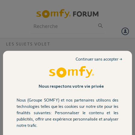
Particuliers
Professionnels
Forum
LES SUJETS VOLET
Volet
Connexion BSO
Continuer sans accepter →
Bonjour, je n’arrive pas à connecter mon volet brise soleil à mon
Portail
application
Merci,
Garage
Nous respectons votre vie privée
Maelys G.
Nous (Groupe SOMFY) et nos partenaires utilisons des
Sécurité
il y a environ 2 mois
technologies telles que les cookies sur notre site pour les
Participer au fil de discussion
finalités suivantes: Personnaliser le contenu et les
publicités, offrir une expérience personnalisée et analyser
Domotique
notre trafic.