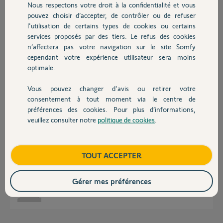
Nous respectons votre droit à la confidentialité et vous
Chauffage
Frédéric S.
pouvez choisir d’accepter, de contrôler ou de refuser
il y a environ 2 mois
l'utilisation de certains types de cookies ou certains
Participer au fil de discussion
services proposés par des tiers. Le refus des cookies
Autres produits
n’affectera pas votre navigation sur le site Somfy
cependant votre expérience utilisateur sera moins
optimale.
Réponses
Vous pouvez changer d'avis ou retirer votre
Devis avec un pro
consentement à tout moment via le centre de
Bonjour,
préférences des cookies. Pour plus d’informations,
Je suis le vendeur le Kit de connectivité à Frédéric S, quand à moi , je ne
veuillez consulter notre
politique de cookies
.
Contact
peux pas ajouter les équipements (volets roulants io à mon app de
téléphone ) avec la box Tahoma switch .
Je vous demande de transférer vers ma box Tahoma switch
PIN :2110-4368-9120 (ancienne kit de connectivité ) vers nouvelle box
Boutique
TOUT ACCEPTER
Tahoma switch PIN :2321-1488-0702.
MERCI.
Gérer mes préférences
Thanh G.
il y a environ 2 mois