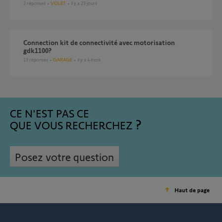
2
réponses
VOLET
il y a 23 jours
Connection kit de connectivité avec motorisation
gdk1100?
13
réponses
GARAGE
il y a 4 mois
CE N'EST PAS CE
QUE VOUS RECHERCHEZ
Posez votre question
Haut de page