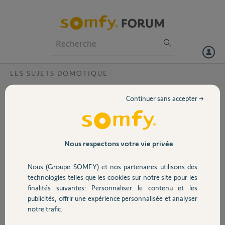
Particuliers
Professionnels
Forum
LES SUJETS DOMOTIQUE
Volet
Connecter kit de connectivité ?
Continuer sans accepter →
Bonjour,
Portail
Je viens d'acheter un kit de connectivité d'occasion sur le bon coin,
mais je ne peux pas m'y connecter, ça me met que l'appareil déjà
Garage
Nous respectons votre vie privée
rattaché à un autre compte.
Nous (Groupe SOMFY) et nos partenaires utilisons des
Pouvez-vous le réinitialiser ?
Sécurité
PIN: 2110-4368-9120
technologies telles que les cookies sur notre site pour les
finalités suivantes: Personnaliser le contenu et les
Merci,
publicités, offrir une expérience personnalisée et analyser
Domotique
notre trafic.
Fred