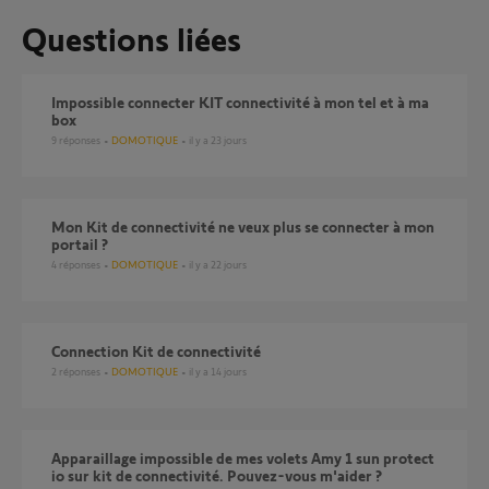
Questions liées
Impossible connecter KIT connectivité à mon tel et à ma
box
9
réponses
DOMOTIQUE
il y a 23 jours
Mon Kit de connectivité ne veux plus se connecter à mon
portail ?
4
réponses
DOMOTIQUE
il y a 22 jours
Connection Kit de connectivité
2
réponses
DOMOTIQUE
il y a 14 jours
Apparaillage impossible de mes volets Amy 1 sun protect
io sur kit de connectivité. Pouvez-vous m'aider ?