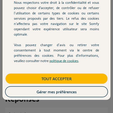
Nous respectons votre droit à la confidentialité et vous
Chauffage
pouvez choisir d’accepter, de contrôler ou de refuser
Produit : Somfy Door Keeper
l'utilisation de certains types de cookies ou certains
Version actuelle : 4.0.0
services proposés par des tiers. Le refus des cookies
Autres produits
n’affectera pas votre navigation sur le site Somfy
Dysfonctionnement : EverLock ne fonctionne pas
cependant votre expérience utilisateur sera moins
Adresse MAC de la serrure : 4CC206601E82
optimale.
Merci de me confirmer les actions réalisées et la version logicielle la
plus récente disponible pour mon équipement.
Vous pouvez changer d'avis ou retirer votre
Devis avec un pro
consentement à tout moment via le centre de
Cordialement,
préférences des cookies. Pour plus d’informations,
veuillez consulter notre
politique de cookies
.
Contact
Jose R.
il y a environ 2 mois
Participer au fil de discussion
Boutique
TOUT ACCEPTER
Gérer mes préférences
Réponses