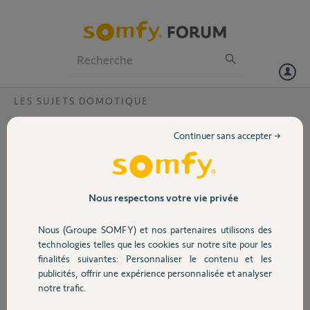
Particuliers
Professionnels
Forum
LES SUJETS DOMOTIQUE
Volet
Door keeper u
Continuer sans accepter →
Bonjour,
Portail
Je possède une serrure Somfy Door Keeper actuellement en firmware
4.0.0.
Garage
Nous respectons votre vie privée
Je rencontre également un dysfonctionnement de la fonction
Nous (Groupe SOMFY) et nos partenaires utilisons des
EverLock : elle est activée mais ne fonctionne pas. La porte ne se
Sécurité
verrouille pas automatiquement lorsqu’elle est fermé
technologies telles que les cookies sur notre site pour les
finalités suivantes: Personnaliser le contenu et les
vérifier si une mise à jour du firmware est disponible ;
publicités, offrir une expérience personnalisée et analyser
Domotique
notre trafic.
déclencher la mise à jour à distance si nécessaire.
Informations :