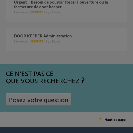
Urgent - Besoin de pouvoir forcer l'ouverture ou la
fermeture de door keeper
8
réponses
SÉCURITÉ
il y a 3 mois
DOOR KEEPER Administration
2
réponses
SÉCURITÉ
il y a 8 jours
CE N'EST PAS CE
QUE VOUS RECHERCHEZ
Posez votre question
Haut de page