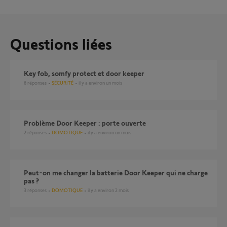
Questions liées
Key fob, somfy protect et door keeper
6
réponses
SÉCURITÉ
il y a environ un mois
Problème Door Keeper : porte ouverte
2
réponses
DOMOTIQUE
il y a environ un mois
Peut-on me changer la batterie Door Keeper qui ne charge
pas ?
3
réponses
DOMOTIQUE
il y a environ 2 mois