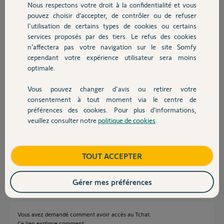
Nous respectons votre droit à la confidentialité et vous
Chauffage
Réponses
pouvez choisir d’accepter, de contrôler ou de refuser
l'utilisation de certains types de cookies ou certains
services proposés par des tiers. Le refus des cookies
Autres produits
Bonjour
n’affectera pas votre navigation sur le site Somfy
Regardez ce post
cependant votre expérience utilisateur sera moins
https://forum.somfy.fr/questions/3741119-contacter-sav-chat-suite-
optimale.
commande
Vous pouvez changer d'avis ou retirer votre
JACKY M.
il y a environ 2 mois
Devis avec un pro
consentement à tout moment via le centre de
préférences des cookies. Pour plus d’informations,
veuillez consulter notre
politique de cookies
.
Contact
Bonjour je ne vois pas de réponse à ma question le lien ci dessous ne me
done pas de réponse .Cordialement
Boutique
TOUT ACCEPTER
guy C.
il y a environ 2 mois
Gérer mes préférences
Vous avez demandé comment avoir accès au Tchat.
Ce lien explique comment.