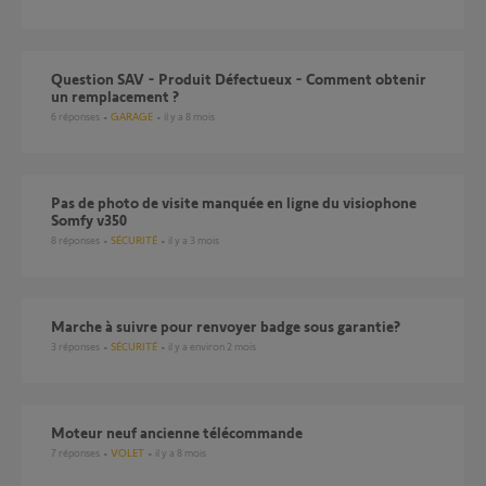
Question SAV - Produit Défectueux - Comment obtenir
un remplacement ?
6
réponses
GARAGE
il y a 8 mois
Pas de photo de visite manquée en ligne du visiophone
Somfy v350
8
réponses
SÉCURITÉ
il y a 3 mois
marche à suivre pour renvoyer badge sous garantie?
3
réponses
SÉCURITÉ
il y a environ 2 mois
moteur neuf ancienne télécommande
7
réponses
VOLET
il y a 8 mois