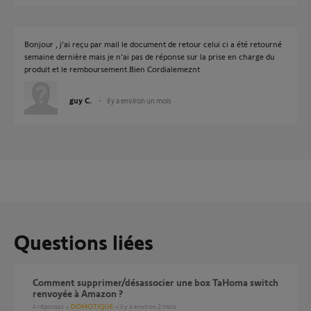
Bonjour , j'ai reçu par mail le document de retour celui ci a été retourné
semaine dernière mais je n'ai pas de réponse sur la prise en charge du
produit et le remboursement.Bien Cordialemeznt
guy C.
il y a environ un mois
Questions liées
Comment supprimer/désassocier une box TaHoma switch
renvoyée à Amazon ?
4
réponses
DOMOTIQUE
il y a environ 2 mois