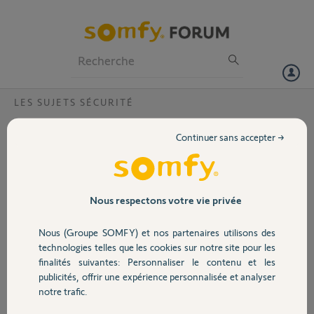
Particuliers
Professionnels
Forum
LES SUJETS SÉCURITÉ
Volet
Comment renvoyer mon produit tout neuf
Continuer sans accepter →
Bonjour, j'ai acheté une caméra intérieur mais celle ci ne me convient
Portail
pas comment pus je faire pour la renvoyer e etre remboursé
.Cordialement
Garage
Nous respectons votre vie privée
Merci,
Nous (Groupe SOMFY) et nos partenaires utilisons des
Sécurité
guy C.
technologies telles que les cookies sur notre site pour les
il y a environ 2 mois
finalités suivantes: Personnaliser le contenu et les
Participer au fil de discussion
publicités, offrir une expérience personnalisée et analyser
Domotique
notre trafic.