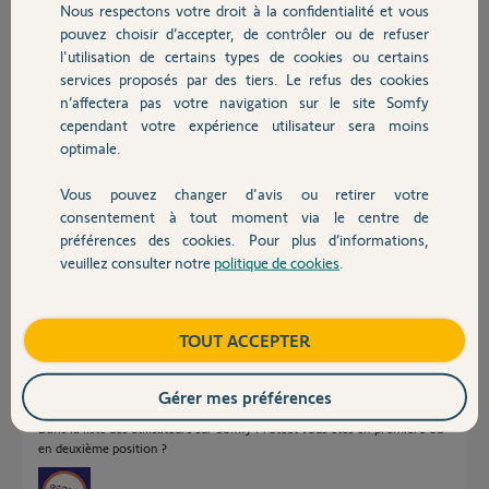
Nous respectons votre droit à la confidentialité et vous
Chauffage
suppression complète côté application.
pouvez choisir d’accepter, de contrôler ou de refuser
Voici le numéro MAC du Link : 0076B110C36A
l'utilisation de certains types de cookies ou certains
Pourriez-vous réinitialiser l'association côté serveur pour que je
services proposés par des tiers. Le refus des cookies
Autres produits
puisse être enregistré comme propriétaire principal sur mon compte ?
n’affectera pas votre navigation sur le site Somfy
Merci d'avance pour votre aide.
cependant votre expérience utilisateur sera moins
optimale.
Merci,
Vous pouvez changer d'avis ou retirer votre
Amaury P.
Devis avec un pro
consentement à tout moment via le centre de
il y a environ 2 mois
préférences des cookies. Pour plus d’informations,
Participer au fil de discussion
veuillez consulter notre
politique de cookies
.
Contact
Réponses
Boutique
TOUT ACCEPTER
Gérer mes préférences
Bonjour
Dans la liste des utilisateurs sur Somfy Protect vous êtes en première ou
en deuxième position ?