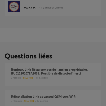
JACKY M.
il y a environ un mois
Questions liées
Bonjour, Link lié au compte de l'ancien propriétaire,
BU011102078A2035. Possible de dissocier?merci
1
réponse
SÉCURITÉ
il y a 20 jours
Réinstallation Link advanced GSM vers Wifi
3
réponses
SÉCURITÉ
il y a 4 mois