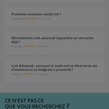
Problème connexion somfy link ?
10
réponses
SÉCURITÉ
il y a 3 mois
Réinstallation Link advanced impossible car site existe
déjà ?
8
réponses
SÉCURITÉ
il y a 5 mois
Link Advanced : pourquoi le mode nuit se désarme en cas
d'ouverture si un badge est à proximité ?
1
réponse
SÉCURITÉ
il y a 24 jours
CE N'EST PAS CE
QUE VOUS RECHERCHEZ