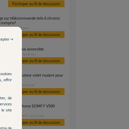
Participer au fil de discussion
 compris?
VOLET
il y a 24 jours
Participer au fil de discussion
cepter →
le site n'est plus accessible
DOMOTIQUE
il y a 6 mois
Participer au fil de discussion
cookies
, offrir
VOLET
il y a plus d'un an
s
Participer au fil de discussion
ter, de
ervices
le site
t
AUTRES PRODUITS
il y a 3 mois
s
Participer au fil de discussion
ntre de