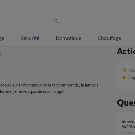
ge
Sécurité
Domotique
Chauffage
Acti
S
Par
Im
e j appuie sur l interrupteur de la télécommande, la lampe s
 bonne, je ne vois pas de quoi il s agit.
Ques
Impossible connecter douille DIO 1.0 réf
54778 à
1
réponse