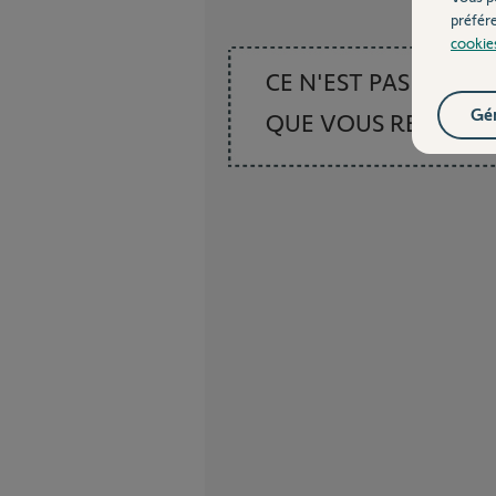
préfér
cookie
CE N'EST PAS CE
Gér
QUE VOUS RECHER