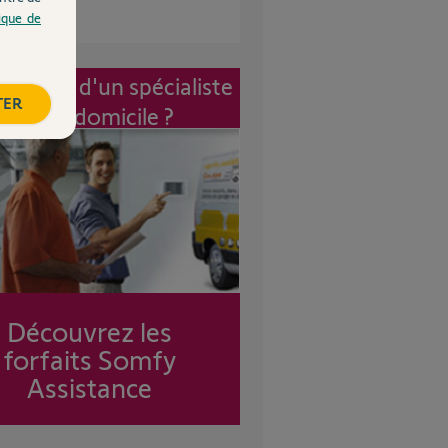
tique de
vention d'un spécialiste
TER
à mon domicile ?
Découvrez les
forfaits Somfy
Assistance