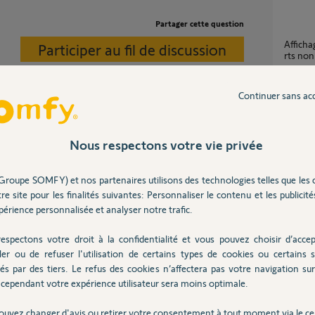
Partager cette question
Affichage sur télécommande telis 6 chronis
Participer au fil de discussion
rts non
1
réponse
Continuer sans ac
Myfox 
1
réponse
es compatibilités, les produits DIO 1.0 ne sont
Nous respectons votre vie privée
Groupe SOMFY) et nos partenaires utilisons des technologies telles que les 
Identification d'un moteur volet roulant pour
re site pour les finalités suivantes: Personnaliser le contenu et les publicités
réglage
érience personnalisée et analyser notre trafic.
6
réponse
espectons votre droit à la confidentialité et vous pouvez choisir d’accep
ler ou de refuser l'utilisation de certains types de cookies ou certains s
Déconnection visiophone SOMFY V500
és par des tiers. Le refus des cookies n’affectera pas votre navigation sur 
Connec
n un mois
cependant votre expérience utilisateur sera moins optimale.
9
réponse
ouvez changer d'avis ou retirer votre consentement à tout moment via le ce