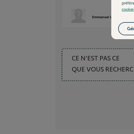
préfér
cookie
Emmanuel V.
il y a envi
Gér
CE N'EST PAS CE
QUE VOUS RECHER