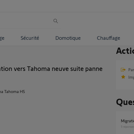
ge
Sécurité
Domotique
Chauffage
Acti
ation vers Tahoma neuve suite panne
Par
Im
e ma Tahoma HS
Ques
Migra
5
réponse