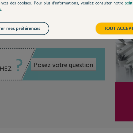
ences des cookies. Pour plus d’informations, veuillez consulter notre
poli
s
.
ron un mois
Inter
er mes préférences
TOUT ACCEP
Posez votre question
CHEZ