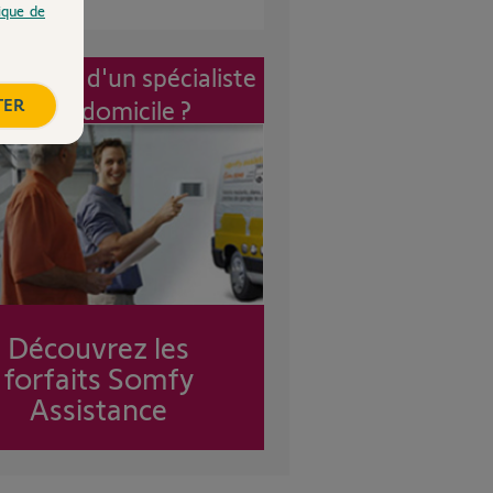
tique de
vention d'un spécialiste
TER
à mon domicile ?
Découvrez les
forfaits Somfy
Assistance