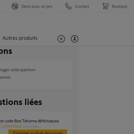
Devis avec un pro
Contact
Boutique
Autres produits
ons
tager cette question
primer
tions liées
tion suite Box Tahoma déféctueuse
DOMOTIQUE
il y a 3 jours
s
Participer au fil de discussion