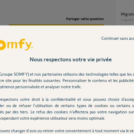
Migra
Partager cette question
1
réponse
Participer au fil de discussion
Continuer sans ac
Migration TaHoma V1 vers TaHoma Switch
impossi
même 
55
répons
Nous respectons votre vie privée
i transferer l'integralité de votre Tahoma sur la
Groupe SOMFY) et nos partenaires utilisons des technologies telles que les 
Migra
re site pour les finalités suivantes: Personnaliser le contenu et les publicités
32
répons
érience personnalisée et analyser notre trafic.
n mois
espectons votre droit à la confidentialité et vous pouvez choisir d’accep
Migration installation box Tahoma vers
ler ou de refuser l'utilisation de certains types de cookies ou certains s
Tahoma
és par des tiers. Le refus des cookies n’affectera pas votre navigation sur 
8
réponse
cependant votre expérience utilisateur sera moins optimale.
ouvez changer d'avis ou retirer votre consentement à tout moment via le ce