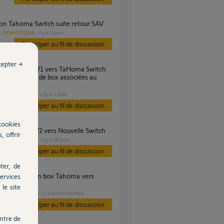
tion Tahoma Switch suite retour SAV
DOMOTIQUE
il y a 2 jours
Participer au fil de discussion
cepter →
ble — conflit de box associées au
compte
DOMOTIQUE
il y a 3 mois
es
Participer au fil de discussion
cookies
tion Tahoma V2 vers Nouvelle Switch
, offrir
DOMOTIQUE
il y a 28 jours
es
Participer au fil de discussion
ter, de
ervices
 Switch ?
le site
DOMOTIQUE
il y a environ un mois
s
Participer au fil de discussion
ntre de