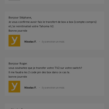
Bonjour Stéphane,
Je vous confirme avoir fais le transfert de box a box (compte compris)
et j'ai reinitinalisé votre Tahoma V2.
Bonne journée
Nicolas F.
il y a environ un mois
Bonjour Roger.
vous souhaitez que je transfer votre TV2 sur votre switch?
Il me faudra les 2 code pin des box dans ce cas la.
bonne journée
Nicolas F.
il y a environ un mois