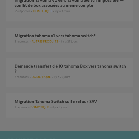
Migration TaHoma V1 vers TaHoma Switch impossible —
conflit de box associées au même compte
55
réponses
DOMOTIQUE
il y a 3 mois
Migration tahoma v1 vers tahoma switch?
3
réponses
AUTRES PRODUITS
il y a 27 jours
Demande transfert clé IO tahoma Box vers tahoma switch
?
7
réponses
DOMOTIQUE
il y a 21 jours
Migration Tahoma Switch suite retour SAV
1
réponse
DOMOTIQUE
il y a 5 jours