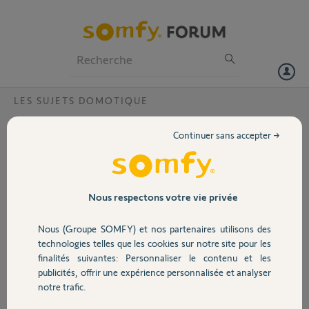
Particuliers
Professionnels
Forum
LES SUJETS DOMOTIQUE
Volet
Migration installation box Tahoma vers
Continuer sans accepter →
Tahoma Switch ?
Portail
Bonjour,
Je souhaiterais transférer l'installation de mes équipements de ma
Garage
Nous respectons votre vie privée
box actuelle Tahoma v2 (pin : 2330-9954-3658) vers ma nouvelle box
Tahoma switch (pin : 1217-5432-3813), pouvez-vous SVP réaliser
Nous (Groupe SOMFY) et nos partenaires utilisons des
cette opération ?
Sécurité
technologies telles que les cookies sur notre site pour les
Dans un 2ème temps, une fois l'opération réalisée supprimer
finalités suivantes: Personnaliser le contenu et les
l'équipement Tahoma v2 de mon compte Somfy ?
publicités, offrir une expérience personnalisée et analyser
Domotique
notre trafic.
Merci par avance.