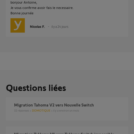
bonjour Antoine,
Je vous confirme avoir fais le necessaire.
Bonne journée
Nicolas F.
il y a 24 jours
Questions liées
Migration Tahoma V2 vers Nouvelle Switch
32
réponses
DOMOTIQUE
il y a environ un mois