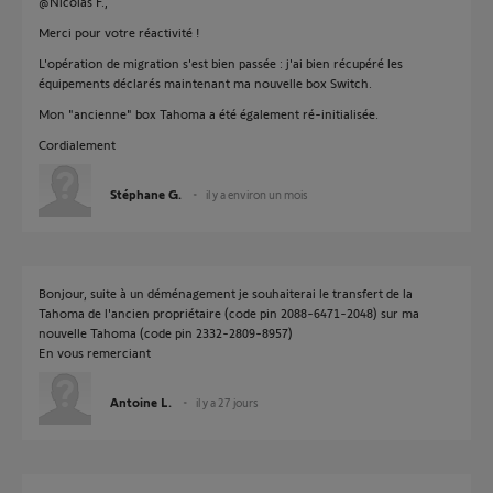
@Nicolas F.,
Merci pour votre réactivité !
L'opération de migration s'est bien passée : j'ai bien récupéré les
équipements déclarés maintenant ma nouvelle box Switch.
Mon "ancienne" box Tahoma a été également ré-initialisée.
Cordialement
Stéphane G.
il y a environ un mois
Bonjour, suite à un déménagement je souhaiterai le transfert de la
Tahoma de l'ancien propriétaire (code pin 2088-6471-2048) sur ma
nouvelle Tahoma (code pin 2332-2809-8957)
En vous remerciant
Antoine L.
il y a 27 jours