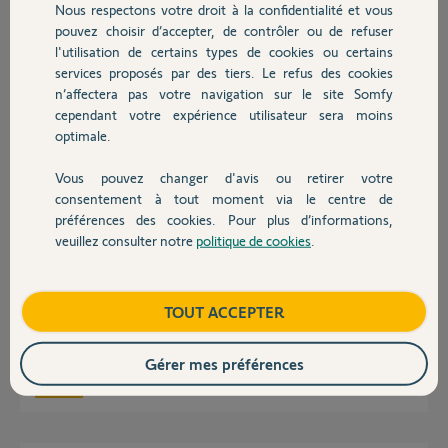
Cordialement
Nous respectons votre droit à la confidentialité et vous
Chauffage
pouvez choisir d’accepter, de contrôler ou de refuser
l'utilisation de certains types de cookies ou certains
Stéphane G.
il y a environ 2 mois
services proposés par des tiers. Le refus des cookies
Autres produits
n’affectera pas votre navigation sur le site Somfy
Participer au fil de discussion
cependant votre expérience utilisateur sera moins
optimale.
Réponses
Vous pouvez changer d'avis ou retirer votre
Devis avec un pro
consentement à tout moment via le centre de
préférences des cookies. Pour plus d’informations,
veuillez consulter notre
politique de cookies
.
Stephane,
Contact
Pour etre bien sur : vous souhaitez transferer la tahoma v2 1217-5432-
38132
Vers la tahoma switch :2330-9954-3658?
Boutique
TOUT ACCEPTER
car je crois que vous vous etes trompez dans votre explication.
bonne journée
Gérer mes préférences
Nicolas F.
il y a environ un mois