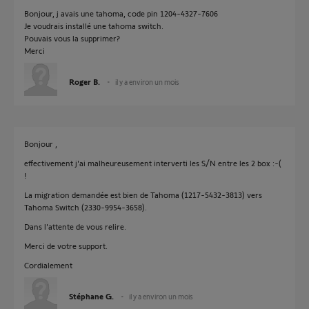
Bonjour, j avais une tahoma, code pin 1204-4327-7606
Je voudrais installé une tahoma switch.
Pouvais vous la supprimer?
Merci
Roger B.
il y a environ un mois
Bonjour ,
effectivement j'ai malheureusement interverti les S/N entre les 2 box :-(
!
La migration demandée est bien de Tahoma (1217-5432-3813) vers
Tahoma Switch (2330-9954-3658).
Dans l'attente de vous relire.
Merci de votre support.
Cordialement
Stéphane G.
il y a environ un mois