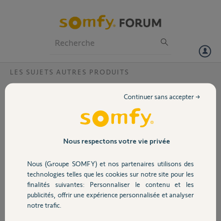
Particuliers
Professionnels
Forum
LES SUJETS AUTRES PRODUITS
Volet
Capteur de Consommation électrique qui
Continuer sans accepter →
disparaissent de l'application TAHOMA
Portail
Bonjour,
Je possède un Capteur de
Garage
Nous respectons votre vie privée
Consommation
électrique /effet joule sur
Nous (Groupe SOMFY) et nos partenaires utilisons des
mon tableau électrique.
Sécurité
technologies telles que les cookies sur notre site pour les
Lors de son installation il
finalités suivantes: Personnaliser le contenu et les
y a 4 ans, 5 capteurs
publicités, offrir une expérience personnalisée et analyser
avaient été paramètres
Domotique
notre trafic.
(Chauffe-eau / Chauffage
/ Prise x2 / Total