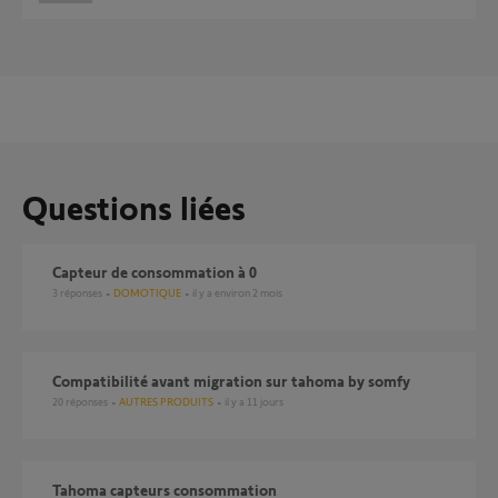
Questions liées
Capteur de consommation à 0
3
réponses
DOMOTIQUE
il y a environ 2 mois
compatibilité avant migration sur tahoma by somfy
20
réponses
AUTRES PRODUITS
il y a 11 jours
Tahoma capteurs consommation