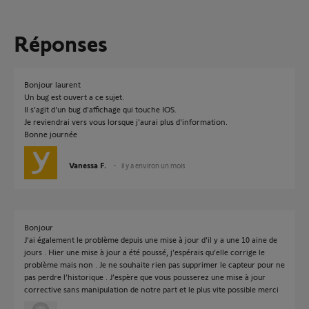
Réponses
Bonjour laurent
Un bug est ouvert a ce sujet.
Il s'agit d'un bug d'affichage qui touche IOS.
Je reviendrai vers vous lorsque j'aurai plus d'information.
Bonne journée
Vanessa F.
il y a environ un mois
Bonjour
J’ai également le problème depuis une mise à jour d’il y a une 10 aine de
jours . Hier une mise à jour a été poussé, j’espérais qu’elle corrige le
problème mais non . Je ne souhaite rien pas supprimer le capteur pour ne
pas perdre l’historique . J’espère que vous pousserez une mise à jour
corrective sans manipulation de notre part et le plus vite possible merci