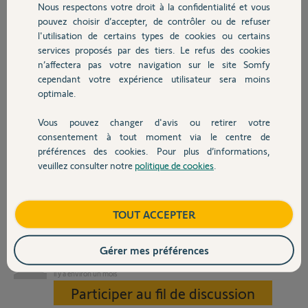
Nous respectons votre droit à la confidentialité et vous
consommation).
Chauffage
pouvez choisir d’accepter, de contrôler ou de refuser
Cette configuration foncitonnait parfaitement bien jusqu’à présent.
l'utilisation de certains types de cookies ou certains
Depuis quelques jours, sur l’application, je ne vois plus que le capteur
services proposés par des tiers. Le refus des cookies
Autres produits
de consommation total.
n’affectera pas votre navigation sur le site Somfy
J’ai supprimé ce cpateur et relancer une recherche en suivant la
cependant votre expérience utilisateur sera moins
procédure.
optimale.
Lors de la relance de la recherche, l’application m’indique 5 capteurs
mais, au final, un seul capteur est installé…
Vous pouvez changer d'avis ou retirer votre
Devis avec un pro
consentement à tout moment via le centre de
Ci joint quelques captures d’écran pour illustrer mes propos.
préférences des cookies. Pour plus d’informations,
Merci pour votre aide et à bientot,
veuillez consulter notre
politique de cookies
.
Laurent
Contact
Boutique
TOUT ACCEPTER
Gérer mes préférences
Laurent
il y a environ un mois
Participer au fil de discussion