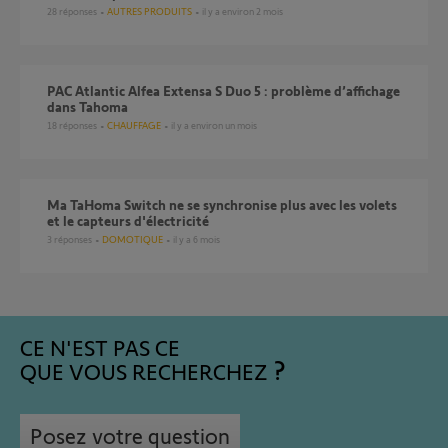
28
réponses
AUTRES PRODUITS
il y a environ 2 mois
PAC Atlantic Alfea Extensa S Duo 5 : problème d’affichage
dans Tahoma
18
réponses
CHAUFFAGE
il y a environ un mois
Ma TaHoma Switch ne se synchronise plus avec les volets
et le capteurs d'électricité
3
réponses
DOMOTIQUE
il y a 6 mois
CE N'EST PAS CE
QUE VOUS RECHERCHEZ
Posez votre question