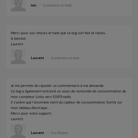
loic
il y a environ un mois
Merci pour vos retours et hate que ce bug soit fixé et résolu.
A bientot,
Laurent
Laurent
il y a environ un mois
Je me permets de rajouter un commentaire à ma demande.
Ce bug a également entrainé un souci de remontée de consommation de
mon compteur Linky vers EDF/Enedis.
Il s'avère que l'anomalie vient du capteur de consommation Somfy sur
mon tableau électrique...
Merci pour votre support,
Laurent
Laurent
il y a 30 jours