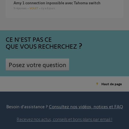
Amy 1 connection inpossible avec Tahoma switch
9
réponses
VOLET
il y a 8 jours
CE N'EST PAS CE
QUE VOUS RECHERCHEZ
Posez votre question
Haut de page
Besoin d’assistance ?
Consultez nos vidéos, notices et FAQ
Recevez nos actus, conseils et bons plans par email !