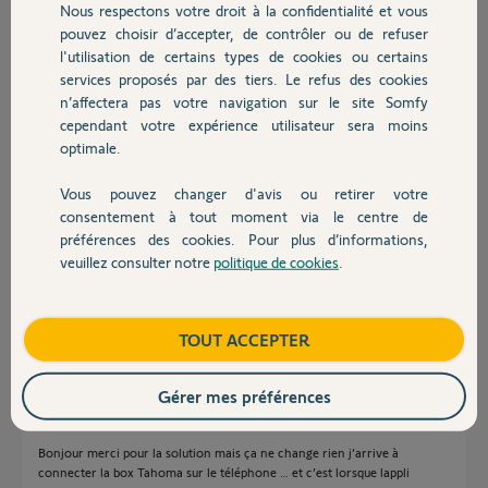
Nous respectons votre droit à la confidentialité et vous
Chauffage
pouvez choisir d’accepter, de contrôler ou de refuser
Yannick L.
l'utilisation de certains types de cookies ou certains
il y a environ un mois
services proposés par des tiers. Le refus des cookies
Autres produits
Participer au fil de discussion
n’affectera pas votre navigation sur le site Somfy
cependant votre expérience utilisateur sera moins
optimale.
Réponses
Vous pouvez changer d'avis ou retirer votre
Devis avec un pro
consentement à tout moment via le centre de
préférences des cookies. Pour plus d’informations,
Bonjour Yannick,
veuillez consulter notre
politique de cookies
.
Pouvez vous essayer avec un autre bloc d'alimentation (un chargeur de
Contact
téléphobe de 2A fera l'affaire).
Bonne journée
Boutique
TOUT ACCEPTER
Vanessa F.
il y a environ un mois
Gérer mes préférences
Bonjour merci pour la solution mais ça ne change rien j’arrive à
connecter la box Tahoma sur le téléphone … et c’est lorsque lappli