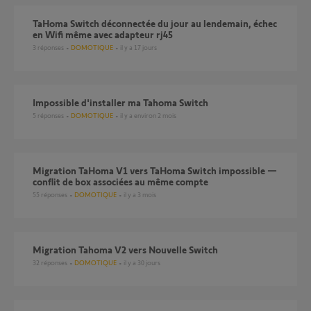
TaHoma Switch déconnectée du jour au lendemain, échec
en Wifi même avec adapteur rj45
3
réponses
DOMOTIQUE
il y a 17 jours
Impossible d'installer ma Tahoma Switch
5
réponses
DOMOTIQUE
il y a environ 2 mois
Migration TaHoma V1 vers TaHoma Switch impossible —
conflit de box associées au même compte
55
réponses
DOMOTIQUE
il y a 3 mois
Migration Tahoma V2 vers Nouvelle Switch
32
réponses
DOMOTIQUE
il y a 30 jours