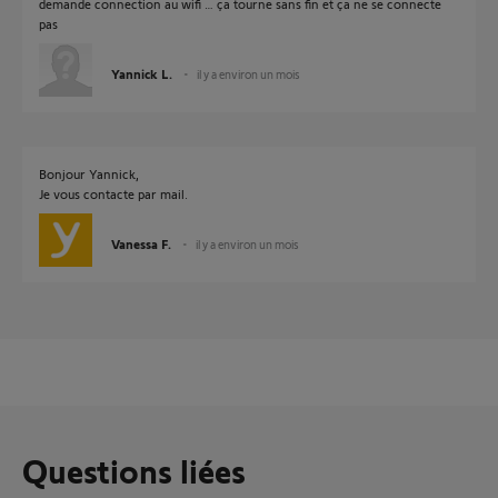
demande connection au wifi … ça tourne sans fin et ça ne se connecte
pas
Yannick L.
il y a environ un mois
Bonjour Yannick,
Je vous contacte par mail.
Vanessa F.
il y a environ un mois
Questions liées