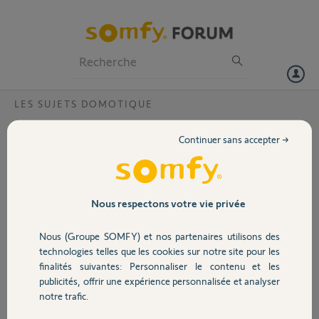
Particuliers
Professionnels
Forum
LES SUJETS DOMOTIQUE
Volet
deconnection compte
Continuer sans accepter →
Bonjour,
Portail
J'ai été connecté de mon compte Somfy et je ne parviens pas à
retrouver mon e-mail de connexion...
Dispositif TaHoma Switch
Garage
Nous respectons votre vie privée
Code PIN : 2085-3059-5018
Nous (Groupe SOMFY) et nos partenaires utilisons des
Merci pour votre aide
Sécurité
technologies telles que les cookies sur notre site pour les
finalités suivantes: Personnaliser le contenu et les
Nicole C.
publicités, offrir une expérience personnalisée et analyser
Domotique
il y a environ un mois
notre trafic.
Participer au fil de discussion