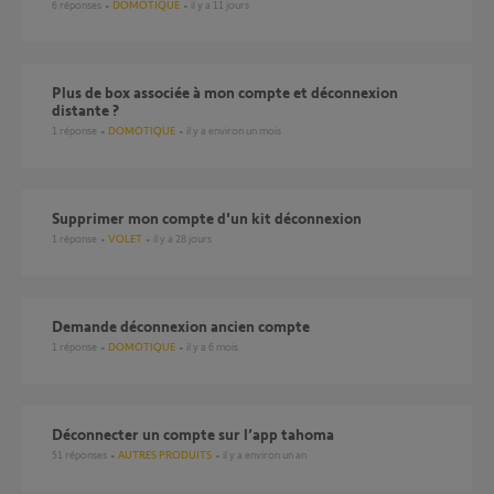
6
réponses
DOMOTIQUE
il y a 11 jours
Plus de box associée à mon compte et déconnexion
distante ?
1
réponse
DOMOTIQUE
il y a environ un mois
supprimer mon compte d'un kit déconnexion
1
réponse
VOLET
il y a 28 jours
Demande déconnexion ancien compte
1
réponse
DOMOTIQUE
il y a 6 mois
Déconnecter un compte sur l’app tahoma
51
réponses
AUTRES PRODUITS
il y a environ un an