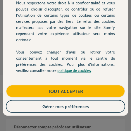
Nous respectons votre droit à la confidentialité et vous
Chauffage
pouvez choisir d’accepter, de contrôler ou de refuser
l'utilisation de certains types de cookies ou certains
Réponses
services proposés par des tiers. Le refus des cookies
Autres produits
n’affectera pas votre navigation sur le site Somfy
cependant votre expérience utilisateur sera moins
zero réponse?
optimale.
Nicole C.
il y a environ un mois
Vous pouvez changer d'avis ou retirer votre
Devis avec un pro
consentement à tout moment via le centre de
préférences des cookies. Pour plus d’informations,
veuillez consulter notre
politique de cookies
.
Contact
Boutique
TOUT ACCEPTER
Gérer mes préférences
Questions liées
Déconnecter compte précédent utilisateur