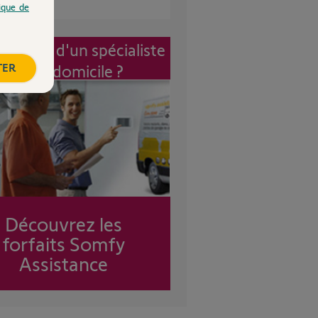
tique de
vention d'un spécialiste
TER
à mon domicile ?
Découvrez les
forfaits Somfy
Assistance