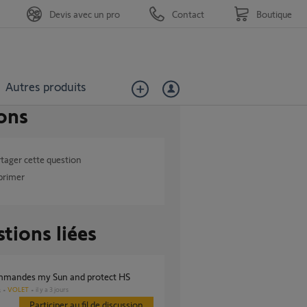
Devis avec un pro
Contact
Boutique
Autres produits
ons
tager cette question
primer
tions liées
ommandes my Sun and protect HS
VOLET
il y a 3 jours
s
Participer au fil de discussion