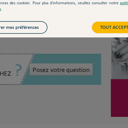
omfy-portail-identifier-panne
ences des cookies. Pour plus d’informations, veuillez consulter notre
poli
s
.
Inter
 mois
er mes préférences
TOUT ACCEP
Posez votre question
CHEZ