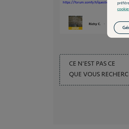
https://forum.somfy.fr/questions/1014372-s
préfér
cookie
Richy C.
il y a environ un
Gér
CE N'EST PAS CE
QUE VOUS RECHER