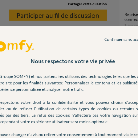
Partager cette question
Participer au fil de discussion
Reprise télécommande cassée vers kit de
connect
5
réponse
Continuer sans ac
s sur votre facture.
Ouverture intempestive portes de garage
moteur
3
réponse
Nous respectons votre vie privée
Groupe SOMFY) et nos partenaires utilisons des technologies telles que les 
ois
Problème apparaige nouvelle serrure
re site pour les finalités suivantes: Personnaliser le contenu et les publicités
connec
érience personnalisée et analyser notre trafic.
1
réponse
espectons votre droit à la confidentialité et vous pouvez choisir d’accep
ler ou de refuser l'utilisation de certains types de cookies ou certains s
dra définir avec le SAV Somfy si c'est bien lui le
Rempl
és par des tiers. Le refus des cookies n’affectera pas votre navigation sur 
t vous ne dites rien.
3
réponse
cependant votre expérience utilisateur sera moins optimale.
tre en cause.
ouvez changer d'avis ou retirer votre consentement à tout moment via le ce