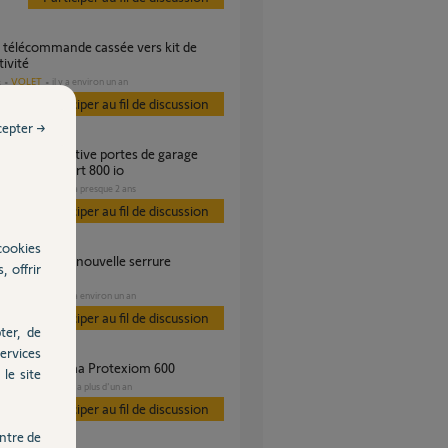
ivité
VOLET
il y a environ un an
s
Participer au fil de discussion
cepter →
s Dexxo Smart 800 io
GARAGE
il y a presque 2 ans
s
Participer au fil de discussion
cookies
, offrir
tée
SÉCURITÉ
il y a environ un an
Participer au fil de discussion
ter, de
ervices
acement de ma Protexiom 600
le site
SÉCURITÉ
il y a plus d'un an
s
Participer au fil de discussion
ntre de