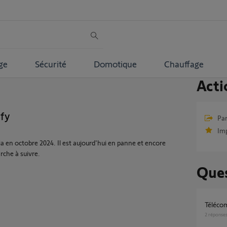
ge
Sécurité
Domotique
Chauffage
Acti
fy
Par
Im
ia en octobre 2024. Il est aujourd'hui en panne et encore
rche à suivre.
Ques
Téléc
2
réponse