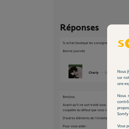
Réponses
Si achat boutique les consignes sont indiquée
Bonne journée
Nous (
Charly
il y a environ un m
sur not
une exp
Nous r
Bonjour,
contrô
Avant qu'il ne soit traité sous garantie, il fau
propos
coupable du défaut que vous constatez et don
Somfy 
D'autres éléments de l'installation peuvent ê
Vous p
Pour vous aider :