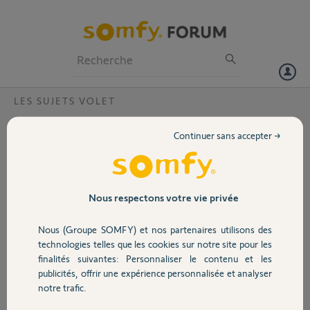
Particuliers
Professionnels
Forum
LES SUJETS VOLET
Volet
Erreur Communication sur 3 BSO ?
Continuer sans accepter →
Bonjour,
Portail
J'ai 3 BSO en "Erreur communication" sur l'application Somfy.
Garage
Nous respectons votre vie privée
Dont 2 qui sont tombés en panne en même temps aujourd'hui.
Ils ne répondent plus non plus par leurs télécommandes Smoove IO
Nous (Groupe SOMFY) et nos partenaires utilisons des
Sécurité
respectives.
technologies telles que les cookies sur notre site pour les
finalités suivantes: Personnaliser le contenu et les
J'ai essayé de faire des coupures d'électricité plus ou moins longues
publicités, offrir une expérience personnalisée et analyser
Domotique
mais aucun changement.
notre trafic.
Je ne sais pas quoi trop faire.