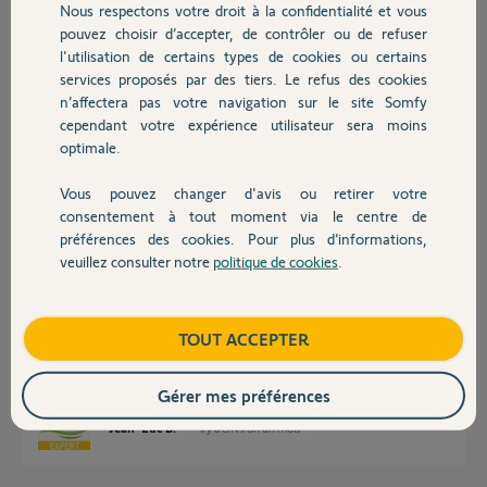
Nous respectons votre droit à la confidentialité et vous
Chauffage
Code PIN : 1215-3650-9447
pouvez choisir d’accepter, de contrôler ou de refuser
l'utilisation de certains types de cookies ou certains
Merci,
services proposés par des tiers. Le refus des cookies
Autres produits
n’affectera pas votre navigation sur le site Somfy
Loic H.
cependant votre expérience utilisateur sera moins
il y a environ un mois
optimale.
Participer au fil de discussion
Vous pouvez changer d'avis ou retirer votre
Devis avec un pro
consentement à tout moment via le centre de
préférences des cookies. Pour plus d’informations,
Réponses
veuillez consulter notre
politique de cookies
.
Contact
Bonjour
Boutique
TOUT ACCEPTER
La première chose à faire est de s'assurer que le 230 volts arrive bien sur
les moteurs.
Gérer mes préférences
Jean-Luc B.
il y a environ un mois