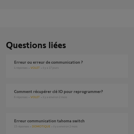
Questions liées
Erreur ou erreur de communication ?
4
réponses
VOLET
il y a 17 jours
Comment récupérer clé IO pour reprogrammer?
6
réponses
VOLET
il y a environ 2 mois
Erreur communication tahoma switch
15
réponses
DOMOTIQUE
il y a environ 2 mois