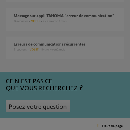
Message sur appli TAHOMA "erreur de communication"
74
réponses
VOLET
il y a environ 2 mois
Erreurs de communications récurrentes
5
réponses
VOLET
il y a environ 2 mois
CE N'EST PAS CE
QUE VOUS RECHERCHEZ
Posez votre question
Haut de page