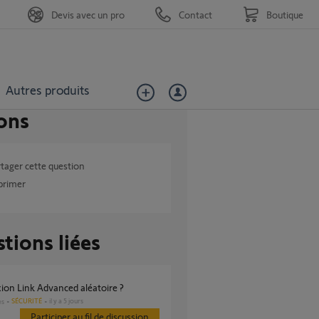
Devis avec un pro
Contact
Boutique
Autres produits
ons
tager cette question
primer
tions liées
ion Link Advanced aléatoire ?
SÉCURITÉ
il y a 5 jours
es
Participer au fil de discussion