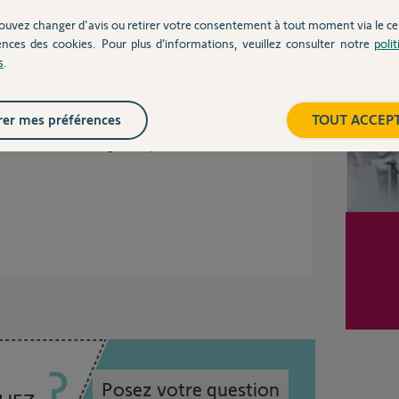
Inter
ouvez changer d'avis ou retirer votre consentement à tout moment via le ce
un mois
ences des cookies. Pour plus d’informations, veuillez consulter notre
poli
s
.
er mes préférences
TOUT ACCEP
est celui-ci qui m'intéresse) est activé par
d'abonnement ou de configuration particulière à
Posez votre question