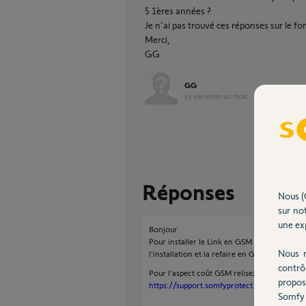
5 1ères années ?
Je n'ai pas trouvé ces réponses sur le fo
Merci,
GG
GG
il y a environ un mois
Réponses
Nous (
sur not
une exp
Bonjour
Pour installer le Link en GSM après l'avoir in
Nous r
l'installation et la refaire en GSM.
contrô
Pour l'aspect coût GSM relisez la documentat
propos
https://support.somfyprotect.com/hc/fr/art
Somfy 