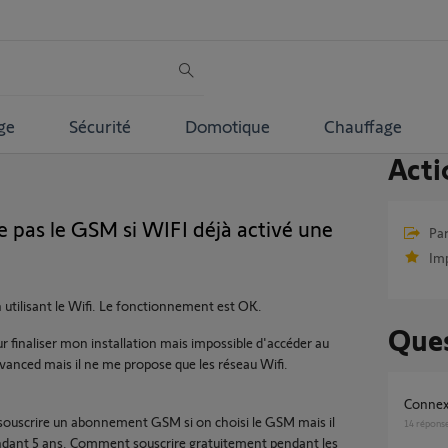
ge
Sécurité
Domotique
Chauffage
Acti
 pas le GSM si WIFI déjà activé une
Par
Im
n utilisant le Wifi. Le fonctionnement est OK.
Ques
ur finaliser mon installation mais impossible d'accéder au
vanced mais il ne me propose que les réseau Wifi.
Connex
t souscrire un abonnement GSM si on choisi le GSM mais il
14
répons
ndant 5 ans. Comment souscrire gratuitement pendant les