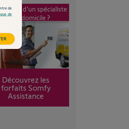
vention d'un spécialiste
ntre de
tique de
à mon domicile ?
TER
Découvrez les
forfaits Somfy
Assistance