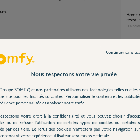
rum.
Home Alarm Advanced ne bascule pas sur
réseau
11
répons
Link advanced ne se reconnecte pas au wifi ni
Continuer sans ac
gsm apr
19
répons
Partager cette question
Participer au fil de discussion
Nous respectons votre vie privée
Réins
3
réponse
Groupe SOMFY) et nos partenaires utilisons des technologies telles que les 
re site pour les finalités suivantes: Personnaliser le contenu et les publicités
Home alarm advanced : mise en place de la
érience personnalisée et analyser notre trafic.
connexi
39
répons
stallé en Wifi il faut supprimer le Link et toute
espectons votre droit à la confidentialité et vous pouvez choisir d’accep
ler ou de refuser l'utilisation de certains types de cookies ou certains s
ion ci jointe
és par des tiers. Le refus des cookies n’affectera pas votre navigation sur 
icles/440822527...
cependant votre expérience utilisateur sera moins optimale.