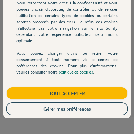
Nous respectons votre droit à la confidentialité et vous
Chauffage
Didier G.
pouvez choisir d’accepter, de contrôler ou de refuser
il y a plus de 12 ans
l'utilisation de certains types de cookies ou certains
Participer au fil de discussion
services proposés par des tiers. Le refus des cookies
Autres produits
n’affectera pas votre navigation sur le site Somfy
cependant votre expérience utilisateur sera moins
optimale.
Réponses
Vous pouvez changer d'avis ou retirer votre
Devis avec un pro
consentement à tout moment via le centre de
C'est possible sans problème, cette personne la fait :
préférences des cookies. Pour plus d’informations,
http://forum.somfy.fr/questions/607314-telecommande-keygo
veuillez consulter notre
politique de cookies
.
Contact
Vous pouvez enregistrer plusieurs télécommandes sur les récepteurs.
Slipno
il y a plus de 12 ans
Boutique
TOUT ACCEPTER
Gérer mes préférences