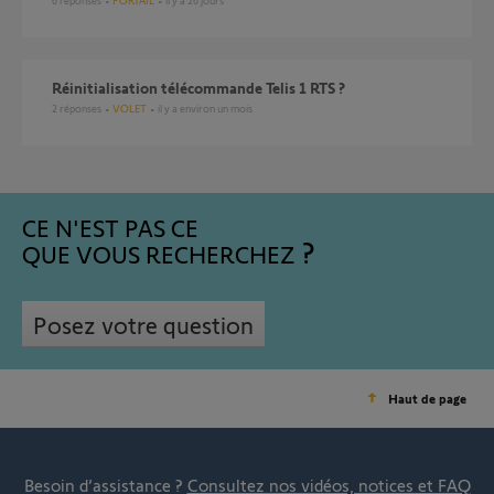
6
réponses
PORTAIL
il y a 26 jours
réinitialisation télécommande Telis 1 RTS ?
2
réponses
VOLET
il y a environ un mois
CE N'EST PAS CE
QUE VOUS RECHERCHEZ
Posez votre question
Haut de page
Besoin d’assistance ?
Consultez nos vidéos, notices et FAQ