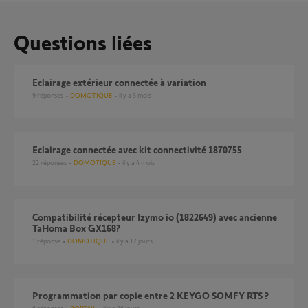
Questions liées
eclairage extérieur connectée à variation
9
réponses
DOMOTIQUE
il y a 3 mois
Eclairage connectée avec kit connectivité 1870755
22
réponses
DOMOTIQUE
il y a 4 mois
Compatibilité récepteur Izymo io (1822649) avec ancienne
TaHoma Box GX168?
1
réponse
DOMOTIQUE
il y a 17 jours
Programmation par copie entre 2 KEYGO SOMFY RTS ?