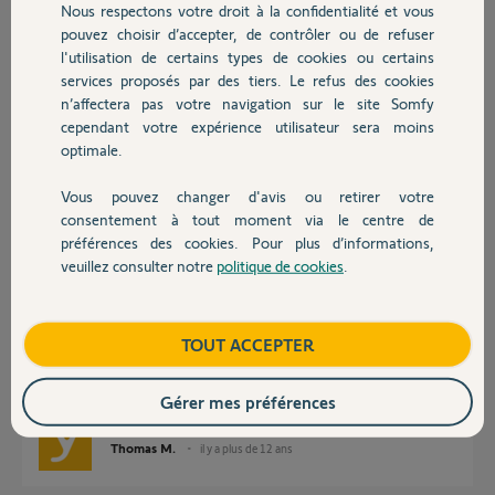
Nous respectons votre droit à la confidentialité et vous
Chauffage
pouvez choisir d’accepter, de contrôler ou de refuser
Joël D.
l'utilisation de certains types de cookies ou certains
il y a plus de 12 ans
services proposés par des tiers. Le refus des cookies
Autres produits
Participer au fil de discussion
n’affectera pas votre navigation sur le site Somfy
cependant votre expérience utilisateur sera moins
optimale.
Réponses
Vous pouvez changer d'avis ou retirer votre
Devis avec un pro
consentement à tout moment via le centre de
préférences des cookies. Pour plus d’informations,
Bonjour Joël,
veuillez consulter notre
politique de cookies
.
Contact
Nous vous informons que les procédures de programmations de ce point
de commande dépendent du modèle de la motorisation dans laquelle
vous souhaitez le mémoriser. Vous les trouverez donc dans la notice de
Boutique
TOUT ACCEPTER
la motorisation. Voila pourquoi, nous allons avoir besoin du modèle
exacte de votre motorisation ?
Bonne journée,
Gérer mes préférences
Thomas M.
il y a plus de 12 ans