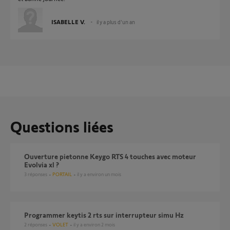
ISABELLE V.
il y a plus d'un an
Questions liées
Ouverture pietonne Keygo RTS 4 touches avec moteur
Evolvia xl ?
3
réponses
PORTAIL
il y a environ un mois
Programmer keytis 2 rts sur interrupteur simu Hz
2
réponses
VOLET
il y a environ 2 mois