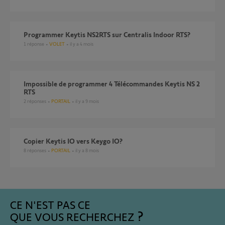
programmer Keytis NS2RTS sur Centralis Indoor RTS?
1
réponse
VOLET
il y a 4 mois
Impossible de programmer 4 Télécommandes Keytis NS 2
RTS
2
réponses
PORTAIL
il y a 9 mois
Copier Keytis IO vers Keygo IO?
8
réponses
PORTAIL
il y a 8 mois
CE N'EST PAS CE
QUE VOUS RECHERCHEZ