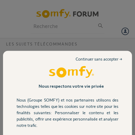
Particuliers
Professionnels
Forum
LES SUJETS TÉLÉCOMMANDES
Volet
Programmation KEYTIS 4 RTS
Continuer sans accepter →
Où puis-je trouver une
Portail
notice explicative pour
programmer une
ancienne télécommande
Garage
Nous respectons votre vie privée
KEYTIS 4 RTS (non NS) ?
Nous (Groupe SOMFY) et nos partenaires utilisons des
Sécurité
technologies telles que les cookies sur notre site pour les
finalités suivantes: Personnaliser le contenu et les
publicités, offrir une expérience personnalisée et analyser
Domotique
notre trafic.