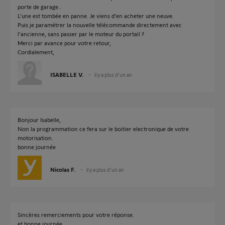
porte de garage..
L'une est tombée en panne. Je viens d'en acheter une neuve.
Puis je paramétrer la nouvelle télécommande directement avec
l'ancienne, sans passer par le moteur du portail ?
Merci par avance pour votre retour,
Cordialement,
ISABELLE V.
il y a plus d'un an
Bonjour Isabelle,
Non la programmation ce fera sur le boitier electronique de votre
motorisation.
bonne journée
Nicolas F.
il y a plus d'un an
Sincères remerciements pour votre réponse.
et bonne journée.