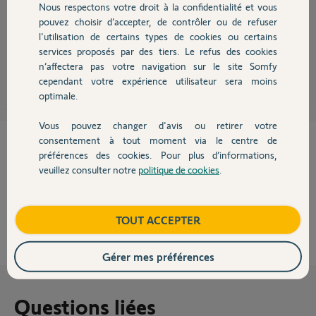
Nous respectons votre droit à la confidentialité et vous
Chauffage
Les micro-modules RTS ne peuvent être pilotés que par des points de
pouvez choisir d’accepter, de contrôler ou de refuser
commande RTS. Donc non.
l'utilisation de certains types de cookies ou certains
services proposés par des tiers. Le refus des cookies
Autres produits
John Snow
il y a plus de 12 ans
n’affectera pas votre navigation sur le site Somfy
cependant votre expérience utilisateur sera moins
optimale.
Vous pouvez changer d'avis ou retirer votre
Devis avec un pro
consentement à tout moment via le centre de
Cette réponse vous a-t-elle aidé ?
préférences des cookies. Pour plus d’informations,
veuillez consulter notre
politique de cookies
.
NON
OUI
Contact
0%
des internautes ont trouvé cette réponse utile
Boutique
TOUT ACCEPTER
Gérer mes préférences
Questions liées