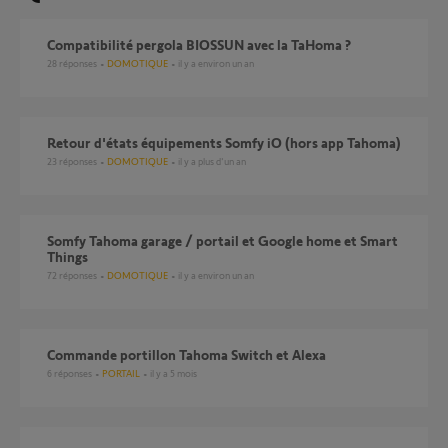
Compatibilité pergola BIOSSUN avec la TaHoma ?
28
réponses
DOMOTIQUE
il y a environ un an
retour d'états équipements Somfy iO (hors app Tahoma)
23
réponses
DOMOTIQUE
il y a plus d'un an
Somfy Tahoma garage / portail et Google home et Smart
Things
72
réponses
DOMOTIQUE
il y a environ un an
Commande portillon Tahoma Switch et Alexa
6
réponses
PORTAIL
il y a 5 mois