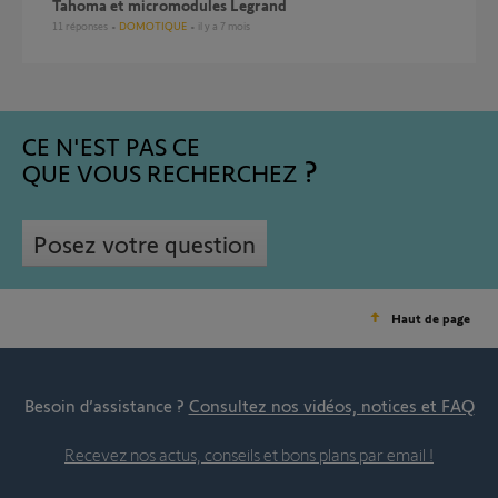
Tahoma et micromodules Legrand
11
réponses
DOMOTIQUE
il y a 7 mois
CE N'EST PAS CE
QUE VOUS RECHERCHEZ
Posez votre question
Haut de page
Besoin d’assistance ?
Consultez nos vidéos, notices et FAQ
Recevez nos actus, conseils et bons plans par email !