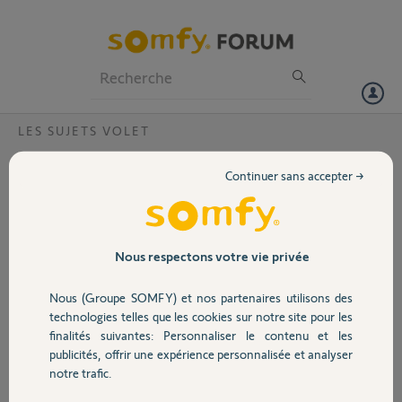
Particuliers
Professionnels
Forum
LES SUJETS VOLET
Volet
compatibilité module 2401162 avec
Continuer sans accepter →
télécomande io home control
Portail
est ce que le module 2401162 fonctionne avec la télécommande io
home control velux
Garage
Nous respectons votre vie privée
michel L.
Nous (Groupe SOMFY) et nos partenaires utilisons des
il y a plus de 12 ans
Sécurité
technologies telles que les cookies sur notre site pour les
Participer au fil de discussion
finalités suivantes: Personnaliser le contenu et les
publicités, offrir une expérience personnalisée et analyser
Domotique
notre trafic.