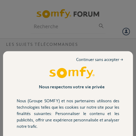
Particuliers
Professionnels
Forum
LES SUJETS TÉLÉCOMMANDES
Volet
Telis 4 RTS comme télécommande unitaire
Continuer sans accepter →
Sur installation volets roulants radio Somfy RTS, j'ai 5
Portail
télécommandes "point une seule touche" , deux Telis 1 RTS et 1 Telis 6
Chronis Rts ; les points une touche sont fortement déréglés et
commandent plusieurs volets après mauvaise manipulations;Puis je
Garage
Nous respectons votre vie privée
supprimer purement et simplement les points une touche et les
remplacer par une Télis 4 RTS, svp Merci
Nous (Groupe SOMFY) et nos partenaires utilisons des
Sécurité
technologies telles que les cookies sur notre site pour les
Denis A.
finalités suivantes: Personnaliser le contenu et les
il y a plus de 12 ans
publicités, offrir une expérience personnalisée et analyser
Domotique
Participer au fil de discussion
notre trafic.