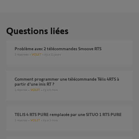
Questions liées
Problème avec 2 télécommandes Smoove RTS
2
réponses
VOLET
il y a 11 jours
comment programmer une télécommande Télis 4RTS à
partir d'une inis RT ?
1
réponse
VOLET
il y a 6 mois
TELIS 4 RTS PURE remplacée par une SITUO 1 RTS PURE
1
réponse
VOLET
il y a 3 mois