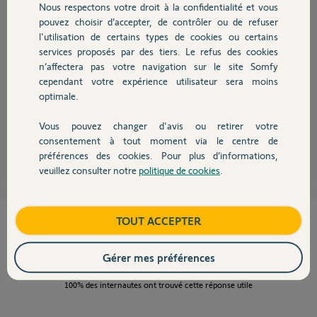
Nous respectons votre droit à la confidentialité et vous
Chauffage
pouvez choisir d’accepter, de contrôler ou de refuser
l'utilisation de certains types de cookies ou certains
services proposés par des tiers. Le refus des cookies
Autres produits
Bonjour Denis,
n’affectera pas votre navigation sur le site Somfy
Nous vous confirmons que cela est tout à fait possible. Les TELIS 4 RTS
cependant votre expérience utilisateur sera moins
seront compatibles avec votre installation.
optimale.
Bonne journée,
Vous pouvez changer d'avis ou retirer votre
Devis avec un pro
consentement à tout moment via le centre de
Thomas M.
il y a plus de 12 ans
préférences des cookies. Pour plus d’informations,
veuillez consulter notre
politique de cookies
.
Contact
Boutique
TOUT ACCEPTER
Cette réponse vous a-t-elle aidé ?
NON
OUI
Gérer mes préférences
100%
des internautes ont trouvé cette réponse utile