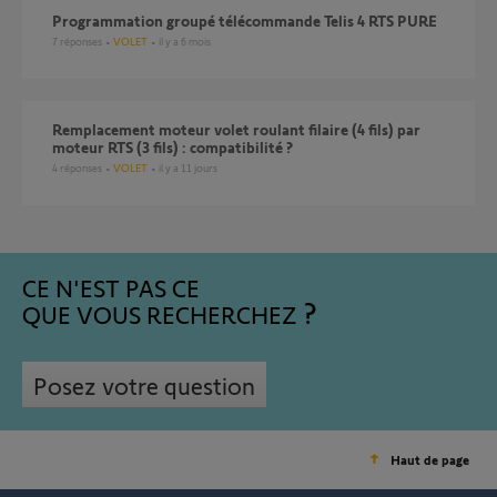
Programmation groupé télécommande Telis 4 RTS PURE
7
réponses
VOLET
il y a 6 mois
Remplacement moteur volet roulant filaire (4 fils) par
moteur RTS (3 fils) : compatibilité ?
4
réponses
VOLET
il y a 11 jours
CE N'EST PAS CE
QUE VOUS RECHERCHEZ
Posez votre question
Haut de page