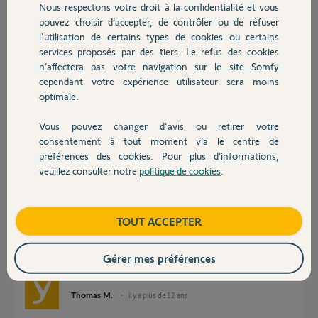
Nous respectons votre droit à la confidentialité et vous
?? merci de votre aide
Chauffage
pouvez choisir d’accepter, de contrôler ou de refuser
l'utilisation de certains types de cookies ou certains
regis
services proposés par des tiers. Le refus des cookies
Autres produits
il y a plus de 12 ans
n’affectera pas votre navigation sur le site Somfy
Participer au fil de discussion
cependant votre expérience utilisateur sera moins
optimale.
Vous pouvez changer d'avis ou retirer votre
Réponses
Devis avec un pro
consentement à tout moment via le centre de
préférences des cookies. Pour plus d’informations,
veuillez consulter notre
politique de cookies
.
Contact
Bonjour Régis,
Nous confirmons qu'il est conseillé de mettre des piles de marque afin de
pouvoir assurer une utilisation pérenne de votre horloge.
Boutique
TOUT ACCEPTER
De la même manière, nous vous informons qu'il s'agit de deux piles bâton
1,5 V DC type AAA LR03.
Gérer mes préférences
Bonne journée,
Thomas M.
il y a plus de 12 ans