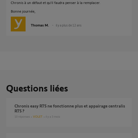
Chronis à un défaut et qu'il faudra penser à la remplacer.
Bonne journée,
Thomas M.
il y a plus de 12 ans
Questions liées
chronis easy RTS ne fonctionne plus et appairage centralis
RTS ?
10
réponses
VOLET
il y a 3 mois