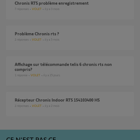
Chronis RTS problème enregistrement
7
réponses
VOLET
il y a 3 mois
Problème Chronis rts ?
2
réponses
VOLET
il y a 5 mois
Affichage sur télécommande telis 6 chronis rts non
compris?
1
réponse
VOLET
il y a 25 jours
Récepteur Chronis Indoor RTS 154103400 HS
2
réponses
VOLET
il y a 2 mois
CE N'EST PAS CE