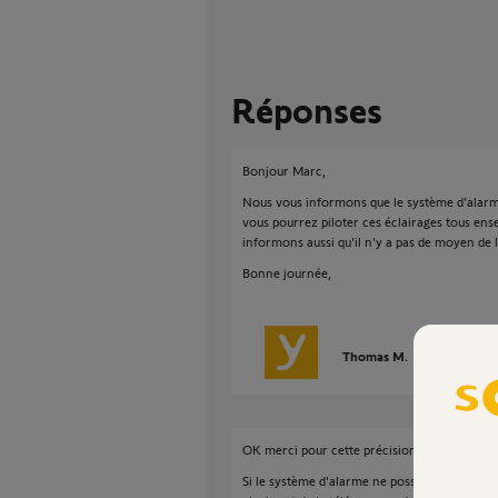
Réponses
Bonjour Marc,
Nous vous informons que le système d'alarm
vous pourrez piloter ces éclairages tous e
informons aussi qu'il n'y a pas de moyen de
Bonne journée,
Thomas M.
il y a plus de
OK merci pour cette précision.
Si le système d'alarme ne possède qu'un cana