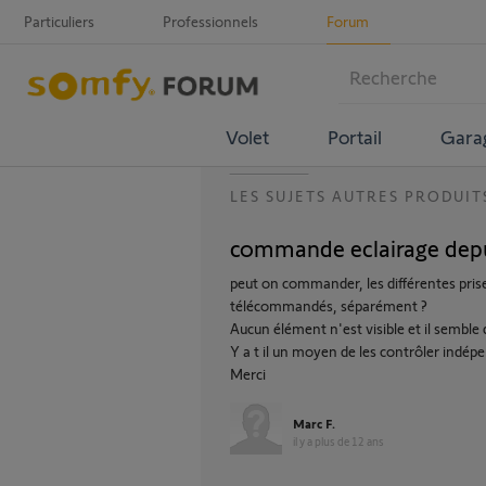
Particuliers
Professionnels
Forum
Volet
Portail
Gara
LES SUJETS AUTRES PRODUIT
commande eclairage dep
peut on commander, les différentes pri
télécommandés, séparément ?
Aucun élément n'est visible et il semble
Y a t il un moyen de les contrôler ind
Merci
Marc F.
il y a plus de 12 ans