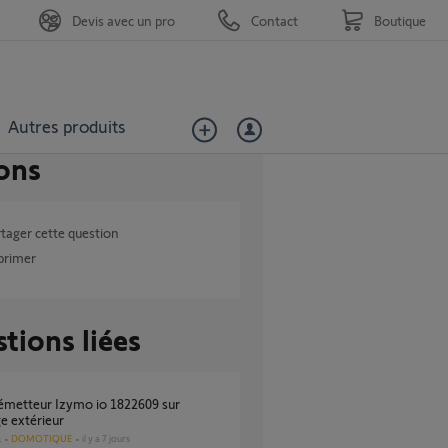
Devis avec un pro
Contact
Boutique
Autres produits
ons
tager cette question
primer
tions liées
ge extérieur
DOMOTIQUE
il y a 7 jours
s