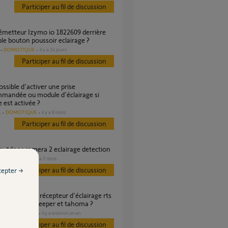
Participer au fil de discussion
le bouton poussoir eclairage ?
DOMOTIQUE
il y a 14 jours
Participer au fil de discussion
mandée ou module d'éclairage si
e est activée ?
DOMOTIQUE
il y a 8 mois
s
Participer au fil de discussion
outdoor camera 2 eclairage detection
SÉCURITÉ
il y a 7 mois
s
Participer au fil de discussion
cepter →
larme home Keeper et tahoma ?
DOMOTIQUE
il y a environ un an
s
Participer au fil de discussion