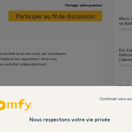
Partager cette question
Participer au fil de discussion
Micro-émetteur Izymo io 1822609 derrière
un doub
1
réponse
Est-il possible d'activer une prise
e possède qu'un seul canal, par conséquent
télécom
nsembles et non séparément. Nous vous
l'alarm
 les contrôler indépendamment.
5
réponse
somfy 
4
réponse
 12 ans
Continuer sans ac
Problème Appairage récepteur d'éclairage rts
avec a
Nous respectons votre vie privée
6
réponse
l d'émission, à quoi servent les 2 boutons du