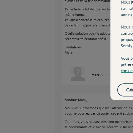
clavier et de la télécommande ?
Nous (
sur not
J'ai acheté le lot de 3 prises télécommandée
une exp
même temps.
J'ai aussi acheté le micro-récepteur télécomm
de ce fait n'apporterait rien de plus que les 
Nous r
contrô
Quelle solution puis-je adopter pour piloter
récepteur télécommandés)
propos
Somfy 
Salutations
Marc
Vous p
préfér
cookie
Marc F.
il y a plus de 12 a
Gér
Bonjour Marc,
Nous vous informons que via l'alarme et les
vous ne pourrez pas dissocier ces prises du 
Toutefois, vous pouvez très bien mémoriser le
télécommande et le micro-récepteur sur le 