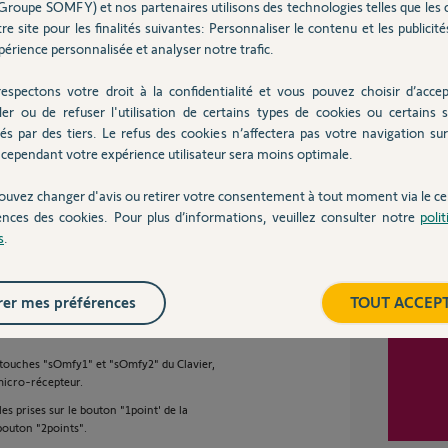
Groupe SOMFY) et nos partenaires utilisons des technologies telles que les 
re site pour les finalités suivantes: Personnaliser le contenu et les publicités
s et comprends qu'elles fonctionnent toutes en
érience personnalisée et analyser notre trafic.
andé. Serait il lui aussi sur le même canal et
prises (à l'exception de son rangement).
espectons votre droit à la confidentialité et vous pouvez choisir d’accep
Inter
ler ou de refuser l'utilisation de certains types de cookies ou certains s
 séparément ces 2 récepteurs (prises et micro
és par des tiers. Le refus des cookies n’affectera pas votre navigation sur 
cependant votre expérience utilisateur sera moins optimale.
ouvez changer d'avis ou retirer votre consentement à tout moment via le ce
ences des cookies. Pour plus d’informations, veuillez consulter notre
poli
s
.
ns
er mes préférences
TOUT ACCEP
 touches "sOmfy1" et "sOmfy2" du Clavier,
micro-récepteur.
s prises sur le bouton "1point' de la
bouton "2points".