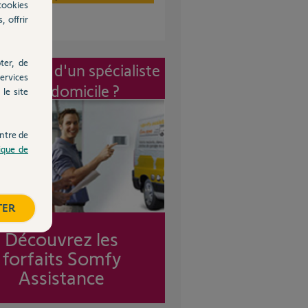
cookies
, offrir
ter, de
vention d'un spécialiste
ervices
à mon domicile ?
le site
ntre de
tique de
TER
Découvrez les
forfaits Somfy
Assistance