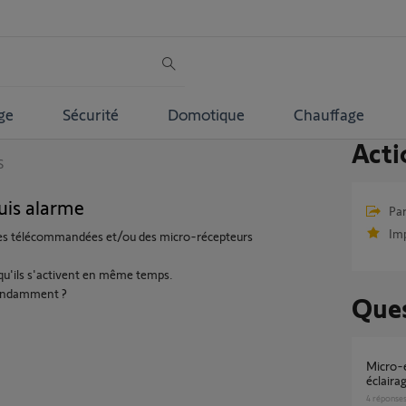
ge
Sécurité
Domotique
Chauffage
Acti
S
uis alarme
Par
Im
ses télécommandées et/ou des micro-récepteurs
 qu'ils s'activent en même temps.
épendamment ?
Ques
Micro-émetteur Izymo io 1822609 sur
éclaira
4
réponse