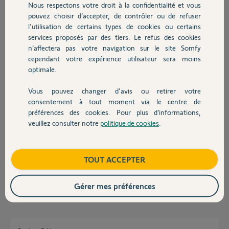
Réponses
Nous respectons votre droit à la confidentialité et vous
Chauffage
pouvez choisir d’accepter, de contrôler ou de refuser
l'utilisation de certains types de cookies ou certains
Bonjour Fabrice,
services proposés par des tiers. Le refus des cookies
Autres produits
n’affectera pas votre navigation sur le site Somfy
Pouvez-vous nous donner plus de précisions concernant votre demande
cependant votre expérience utilisateur sera moins
? Qu'entendez-vous par "retour d'information par SMS" ?
optimale.
Bonne journée,
Vous pouvez changer d'avis ou retirer votre
Devis avec un pro
Thomas M.
il y a plus de 12 ans
consentement à tout moment via le centre de
préférences des cookies. Pour plus d’informations,
veuillez consulter notre
politique de cookies
.
Contact
Bonjour,pour reçevoir un sms sur le smartphone.Je suis en dégroupage
total avec bouygues.Il pense qu'il faut un abonnement france télécom
Boutique
TOUT ACCEPTER
pour avoir une ligne analoqique.Transmetteur rtc
Fabrice R.
Gérer mes préférences
il y a plus de 12 ans