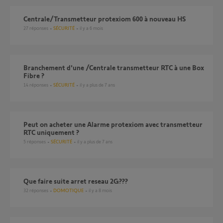
Centrale/Transmetteur protexiom 600 à nouveau HS
27
réponses
SÉCURITÉ
il y a 6 mois
Branchement d'une /Centrale transmetteur RTC à une Box
Fibre ?
14
réponses
SÉCURITÉ
il y a plus de 7 ans
Peut on acheter une Alarme protexiom avec transmetteur
RTC uniquement ?
5
réponses
SÉCURITÉ
il y a plus de 7 ans
que faire suite arret reseau 2G???
32
réponses
DOMOTIQUE
il y a 8 mois