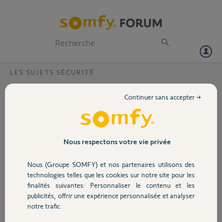
Particuliers
Professionnels
Forum
LES SUJETS SÉCURITÉ
Volet
transmetteur rtc
Continuer sans accepter →
La réponse de bouygue telecom,concernant le retour d'information
Portail
par sms.
Je ne vous garantie pas le fonctionnement nominal de votre alarme
sur une ligne VOIP Fabrice
Garage
Nous respectons votre vie privée
Fabrice R.
Nous (Groupe SOMFY) et nos partenaires utilisons des
Sécurité
il y a plus de 12 ans
technologies telles que les cookies sur notre site pour les
Participer au fil de discussion
finalités suivantes: Personnaliser le contenu et les
publicités, offrir une expérience personnalisée et analyser
Domotique
notre trafic.