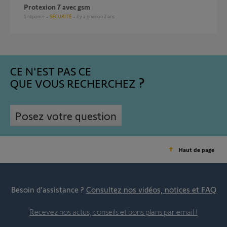
Protexion 7 avec gsm
1
réponse
SÉCURITÉ
il y a environ 2 ans
CE N'EST PAS CE
QUE VOUS RECHERCHEZ
Posez votre question
Haut de page
Besoin d’assistance ?
Consultez nos vidéos, notices et FAQ
Recevez nos actus, conseils et bons plans par email !