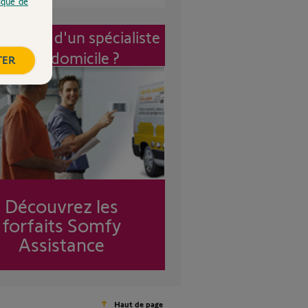
tique de
vention d'un spécialiste
à mon domicile ?
TER
Découvrez les
forfaits Somfy
Assistance
Haut de page