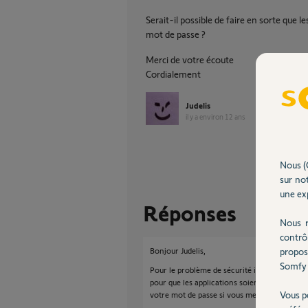
Serait-il possible de faire en sorte que l
mot de passe ?
Merci de votre écoute
Cordialement
Judelis
il y a environ 12 ans
Nous (
sur not
une exp
Réponses
Nous r
contrô
propos
Bonjour Judelis,
Somfy 
Pour le problème de sécurité il est plus pru
pour que les applications soient plus facile
Vous p
votre mot de passe si vous mettez un code s