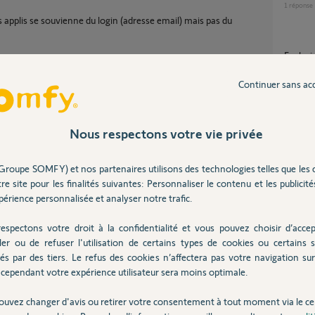
1
réponse
es applis se souvienne du login (adresse email) mais pas du
Exclu
10
répons
Continuer sans ac
Applic
Nous respectons votre vie privée
9
réponse
Partager cette question
Groupe SOMFY) et nos partenaires utilisons des technologies telles que les 
re site pour les finalités suivantes: Personnaliser le contenu et les publicités
Participer au fil de discussion
Ouver
érience personnalisée et analyser notre trafic.
3
réponse
espectons votre droit à la confidentialité et vous pouvez choisir d’accep
ler ou de refuser l'utilisation de certains types de cookies ou certains s
Mémor
és par des tiers. Le refus des cookies n’affectera pas votre navigation sur 
1
réponse
cependant votre expérience utilisateur sera moins optimale.
dent de sécuriser son téléphone avec un code
s à ouvrir derrière. Vous pouvez mémoriser
ouvez changer d'avis ou retirer votre consentement à tout moment via le ce
ur votre téléphone.