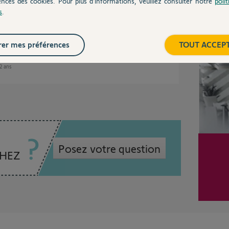
ences des cookies. Pour plus d’informations, veuillez consulter notre
poli
 de développement et je vous tiendrai informé
s
.
Inter
er mes préférences
TOUT ACCEP
12 ans
Posez votre question
CHEZ