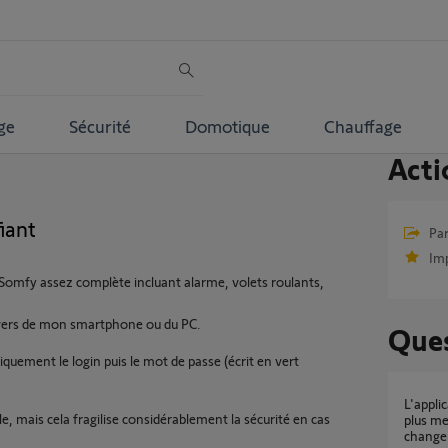
ge
Sécurité
Domotique
Chauffage
Acti
iant
Par
Im
 Somfy assez complète incluant alarme, volets roulants,
vers de mon smartphone ou du PC.
Ques
tiquement le login puis le mot de passe (écrit en vert
L'application Somfy protection ne reconnaît
, mais cela fragilise considérablement la sécurité en cas
plus me
change