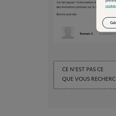
préfér
J'ai fait passer l'information à notre équipe
cookie
des évolutions prévues sur le sujet.
Bonne journée.
Gér
Romain C.
il y a environ 
CE N'EST PAS CE
QUE VOUS RECHER