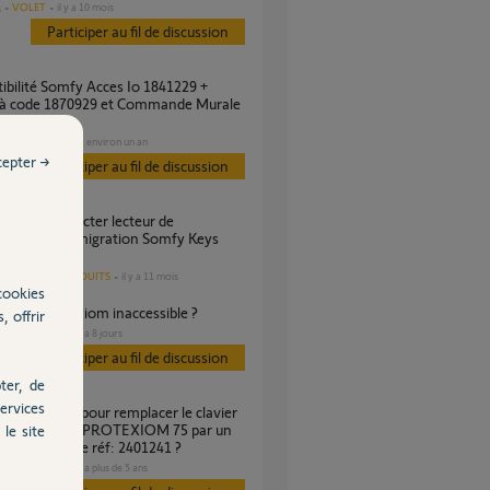
VOLET
il y a 10 mois
s
Participer au fil de discussion
r à code 1870929 et Commande Murale
1
PORTAIL
il y a environ un an
s
cepter →
Participer au fil de discussion
lavier suite migration Somfy Keys
omfy Protect
AUTRES PRODUITS
il y a 11 mois
es
cookies
alarme Protexiom inaccessible ?
, offrir
SÉCURITÉ
il y a 8 jours
s
Participer au fil de discussion
ter, de
ervices
 mon alarme PROTEXIOM 75 par un
le site
 de commande réf: 2401241 ?
SÉCURITÉ
il y a plus de 5 ans
s