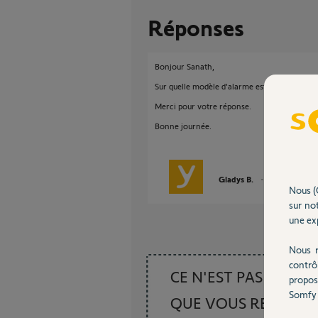
Réponses
Bonjour Sanath,
Sur quelle modèle d'alarme est mémorisé ce 
Merci pour votre réponse.
Bonne journée.
Gladys B.
il y a environ 1
Nous (
sur not
une exp
Nous r
contrô
CE N'EST PAS CE
propos
Somfy 
QUE VOUS RECHER