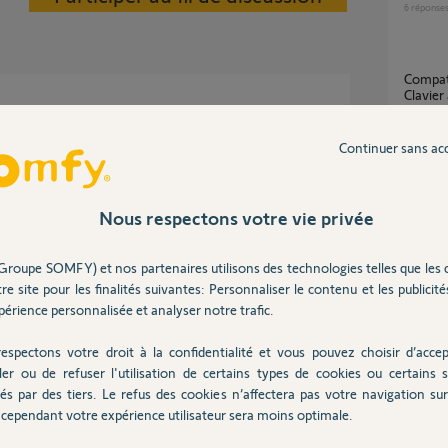
6
réponse
Compatibilité Somfy Acces Io 1841229 +
Clavie
187113
clavier?
4
réponse
Continuer sans ac
Impossible de connecter lecteur de
Nous respectons votre vie privée
badge/c
vers S
2 ans
46
répons
Groupe SOMFY) et nos partenaires utilisons des technologies telles que les 
Accès 
re site pour les finalités suivantes: Personnaliser le contenu et les publicités
5
réponse
érience personnalisée et analyser notre trafic.
espectons votre droit à la confidentialité et vous pouvez choisir d’accep
ler ou de refuser l'utilisation de certains types de cookies ou certains s
Comment procéder pour remplacer le clavier
LCD de
és par des tiers. Le refus des cookies n’affectera pas votre navigation sur 
Posez votre question
clavier
cependant votre expérience utilisateur sera moins optimale.
CHEZ
9
réponse