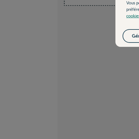
Vous p
préfér
cookie
Gér