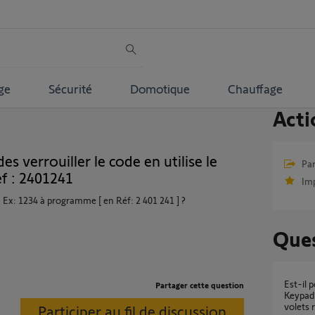
ge
Sécurité
Domotique
Chauffage
Acti
s verrouiller le code en utilise le
Par
f : 2401241
Im
 Ex: 1234 à programme [ en Réf: 2 401 241 ] ?
Ques
Est-il possible d'utiliser un "Clavier à codes
Partager cette question
Keypad 
volets 
Participer au fil de discussion