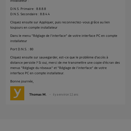
installateur :
D.N.S. Primaire : 8.8.8.8
D.N.S. Secondaire : 8.8.4.4
Cliquez ensuite sur Appliquer, puis reconnectez-vous grâce au lien
toujours en compte installateur
Dans le menu "Réglage de l'interface" de votre interface PC en compte
installateur
Port D.N.S. : 80
Cliquez ensuite sur sauvegarder, est-ce que le problème d'accès à
distance persiste ? Si oui, merci de me transmettre une copie d'écran des
menus "Réglage du réseaux" et "Réglage de l'interface" de votre
interface PC en compte installateur.
Bonne journée,
Thomas M.
il y a environ 12 ans