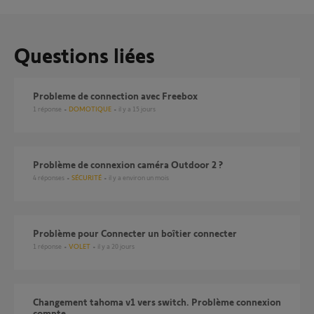
Questions liées
probleme de connection avec Freebox
1
réponse
DOMOTIQUE
il y a 15 jours
Problème de connexion caméra Outdoor 2 ?
4
réponses
SÉCURITÉ
il y a environ un mois
Problème pour Connecter un boîtier connecter
1
réponse
VOLET
il y a 20 jours
Changement tahoma v1 vers switch. Problème connexion
compte