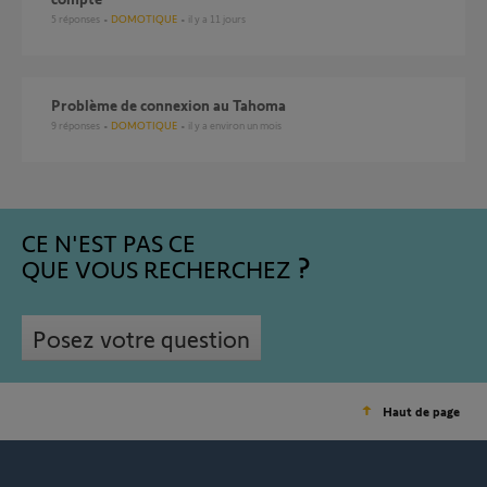
5
réponses
DOMOTIQUE
il y a 11 jours
Problème de connexion au Tahoma
9
réponses
DOMOTIQUE
il y a environ un mois
CE N'EST PAS CE
QUE VOUS RECHERCHEZ
Posez votre question
Haut de page