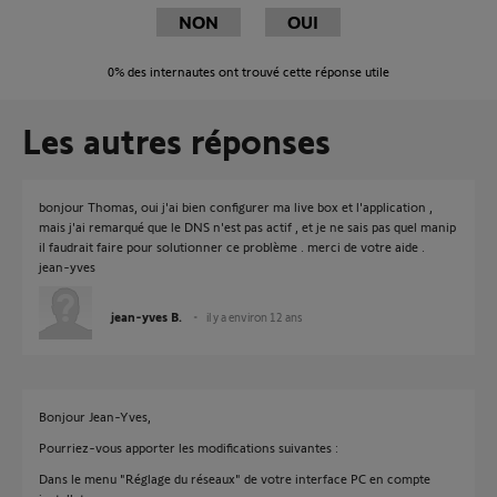
NON
OUI
0%
des internautes ont trouvé cette réponse utile
Les autres réponses
bonjour Thomas, oui j'ai bien configurer ma live box et l'application ,
mais j'ai remarqué que le DNS n'est pas actif , et je ne sais pas quel manip
il faudrait faire pour solutionner ce problème . merci de votre aide .
jean-yves
jean-yves B.
il y a environ 12 ans
Bonjour Jean-Yves,
Pourriez-vous apporter les modifications suivantes :
Dans le menu "Réglage du réseaux" de votre interface PC en compte