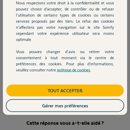
Nous respectons votre droit à la confidentialité et vous
Chauffage
pouvez choisir d’accepter, de contrôler ou de refuser
l'utilisation de certains types de cookies ou certains
services proposés par des tiers. Le refus des cookies
Autres produits
n’affectera pas votre navigation sur le site Somfy
Bonjour Jean-Yves,
cependant votre expérience utilisateur sera moins
Concernant votre problème, avez-vous bien créé un compte d'accès à
optimale.
distance sur notre site internet
http://www.alarmesomfy.net
? Avez-
vous bien ouvert les ports 80 et 443 pour l'adresse IP de votre
Vous pouvez changer d'avis ou retirer votre
Centrale/Transmetteur dans les réglages de votre box ADSL ? Avez-vous
Devis avec un pro
consentement à tout moment via le centre de
bien coché la case "Accès à distance" dans le menu "Réglage de
préférences des cookies. Pour plus d’informations,
l'interface" de votre interface de système d'alarme en compte
installateur ?
veuillez consulter notre
politique de cookies
.
Contact
Bonne journée,
Boutique
TOUT ACCEPTER
Thomas M.
il y a environ 12 ans
Gérer mes préférences
Cette réponse vous a-t-elle aidé ?