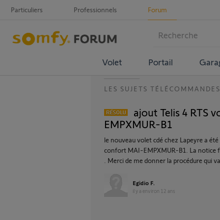
Particuliers
Professionnels
Forum
Volet
Portail
Gara
LES SUJETS TÉLÉCOMMANDE
ajout Telis 4 RTS 
EMPXMUR-B1
le nouveau volet cdé chez Lapeyre a ét
confort MAI-EMPXMUR-B1. La notice four
. Merci de me donner la procédure qui va
Egidio F.
il y a environ 12 ans