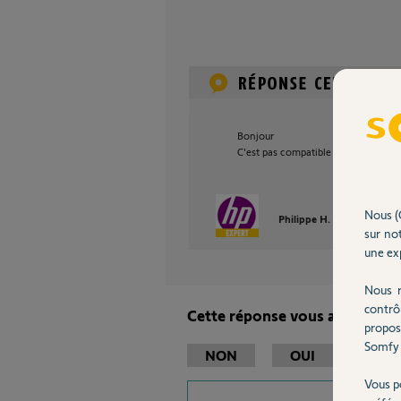
Bonjour
C'est pas compatible avec le RTS c
Nous (
Philippe H.
il y a enviro
sur not
une exp
Nous r
contrô
Cette réponse vous a-t-elle ai
propos
Somfy 
NON
OUI
Vous p