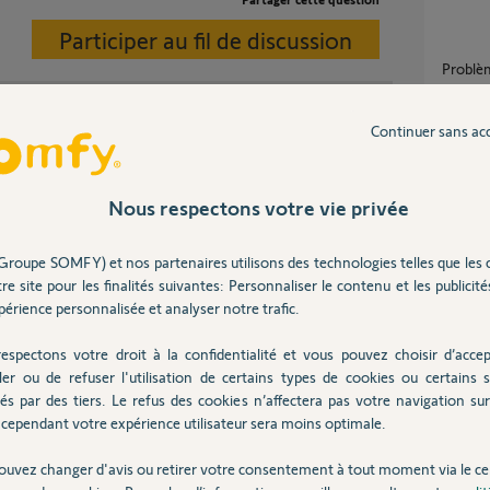
Participer au fil de discussion
Probl
6
réponse
Continuer sans ac
Conne
ette telecommande !!!
1
réponse
Nous respectons votre vie privée
Groupe SOMFY) et nos partenaires utilisons des technologies telles que les 
Appairage Tahoma switch avec Volet roulant
n 12 ans
re site pour les finalités suivantes: Personnaliser le contenu et les publicités
IO sans
érience personnalisée et analyser notre trafic.
17
répons
espectons votre droit à la confidentialité et vous pouvez choisir d’accep
ler ou de refuser l'utilisation de certains types de cookies ou certains s
dé ?
Tahoma
és par des tiers. Le refus des cookies n’affectera pas votre navigation sur 
11
répons
cependant votre expérience utilisateur sera moins optimale.
ouvez changer d'avis ou retirer votre consentement à tout moment via le ce