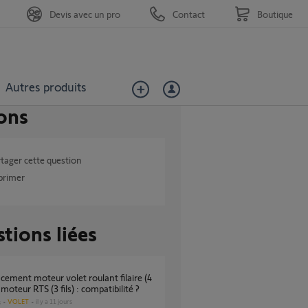
Devis avec un pro
Contact
Boutique
Autres produits
ons
tager cette question
primer
tions liées
r moteur RTS (3 fils) : compatibilité ?
VOLET
il y a 11 jours
s