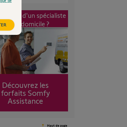
tique de
vention d'un spécialiste
à mon domicile ?
TER
Découvrez les
forfaits Somfy
Assistance
Haut de page