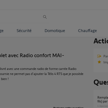
ge
Sécurité
Domotique
Chauffage
Acti
S
volet avec Radio confort MAI-
Par
Im
é livré avec une commande radio de forme carrée Radio
nie ne permet pas d'ajouter la Télis 4 RTS que je possède
 bien !
Ques
Remplacement moteur volet roulant filaire (4
fils) pa
4
réponse
Partager cette question