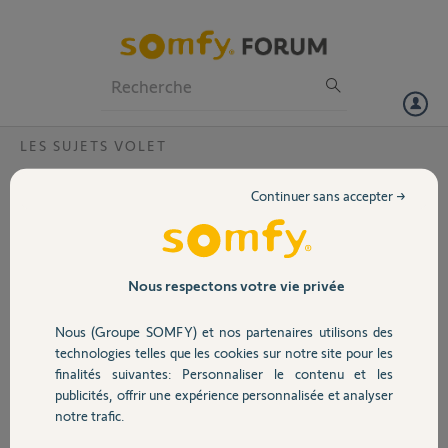
Particuliers
Professionnels
Forum
LES SUJETS VOLET
Volet
Centraliser ses volets roulants d'origine
Continuer sans accepter →
NICE
Portail
Bonjour à tous,
Mes volets sont équipés de moteur de Marque Nice.
Garage
Nous respectons votre vie privée
J'aimerais centraliser mes 8 volets mais je ne sais pas du tout quoi
choisir.
Nous (Groupe SOMFY) et nos partenaires utilisons des
Actuellement j'ai une porte de garage avec système IO Control.
Sécurité
technologies telles que les cookies sur notre site pour les
Merci de votre aide.
finalités suivantes: Personnaliser le contenu et les
Cordialement Julien
publicités, offrir une expérience personnalisée et analyser
Domotique
notre trafic.
Julien M.
il y a environ 12 ans