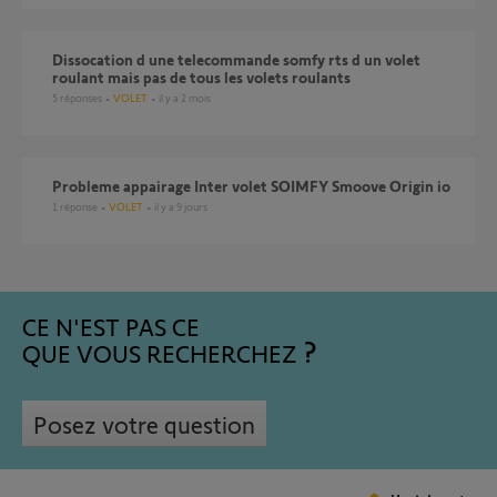
dissocation d une telecommande somfy rts d un volet
roulant mais pas de tous les volets roulants
5
réponses
VOLET
il y a 2 mois
probleme appairage Inter volet SOIMFY Smoove Origin io
1
réponse
VOLET
il y a 9 jours
CE N'EST PAS CE
QUE VOUS RECHERCHEZ
Posez votre question