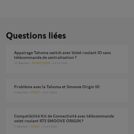
Questions liées
Appairage Tahoma switch avec Volet roulant IO sans
télécommande de centralisation ?
17
réponses
DOMOTIQUE
il y a 2 mois
Problème avec la Tahoma et Smoove Origin IO
2
réponses
VOLET
il y a 7 jours
Compatibilité Kit de Connectivité avec télécommande
volet roulant RTS SMOOVE ORIGIN ?
3
réponses
VOLET
il y a 4 mois