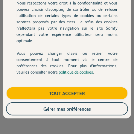
Nous respectons votre droit à la confidentialité et vous
Chauffage
Participer au fil de discussion
pouvez choisir d’accepter, de contrôler ou de refuser
l'utilisation de certains types de cookies ou certains
services proposés par des tiers. Le refus des cookies
Autres produits
n’affectera pas votre navigation sur le site Somfy
Réponses
cependant votre expérience utilisateur sera moins
optimale.
Bonjour Julien,
Vous pouvez changer d'avis ou retirer votre
Devis avec un pro
consentement à tout moment via le centre de
Je vous informe que NICE est une marque concurrente de SOMFY qui ne
fait pas parti des sociétés utilisant le protocole radio IO. Toutefois, si vos
préférences des cookies. Pour plus d’informations,
volets roulants fonctionnent sur une commande filaire, vous pourrez y
veuillez consulter notre
politique de cookies
.
Contact
ajouter des récepteurs radios SOMFY et ainsi centraliser ces volets via
une télécommande générale RTS, attention le protocole radio RTS n'est
pas compatible avec le protocole IO.
Boutique
TOUT ACCEPTER
Bonne journée,
Gérer mes préférences
Thomas M.
il y a environ 12 ans