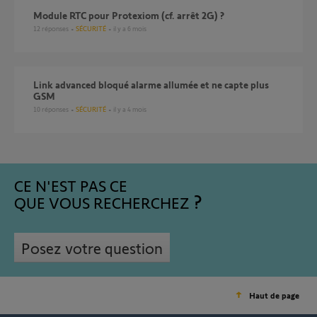
Module RTC pour Protexiom (cf. arrêt 2G) ?
12
réponses
SÉCURITÉ
il y a 6 mois
Link advanced bloqué alarme allumée et ne capte plus
GSM
10
réponses
SÉCURITÉ
il y a 4 mois
CE N'EST PAS CE
QUE VOUS RECHERCHEZ
Posez votre question
Haut de page