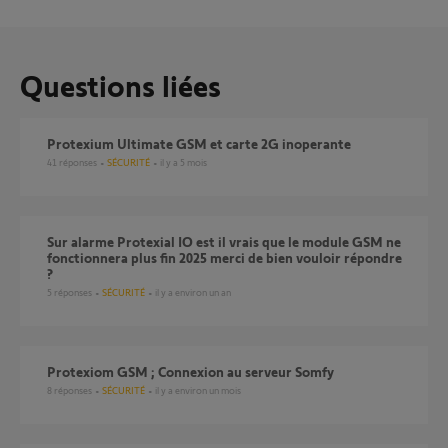
Questions liées
Protexium Ultimate GSM et carte 2G inoperante
41
réponses
SÉCURITÉ
il y a 5 mois
sur alarme Protexial IO est il vrais que le module GSM ne
fonctionnera plus fin 2025 merci de bien vouloir répondre
?
5
réponses
SÉCURITÉ
il y a environ un an
Protexiom GSM ; Connexion au serveur Somfy
8
réponses
SÉCURITÉ
il y a environ un mois