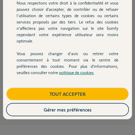
Nous respectons votre droit à la confidentialité et vous
Chauffage
pouvez choisir d’accepter, de contrôler ou de refuser
François
l'utilisation de certains types de cookies ou certains
il y a environ 12 ans
services proposés par des tiers. Le refus des cookies
Autres produits
Participer au fil de discussion
n’affectera pas votre navigation sur le site Somfy
cependant votre expérience utilisateur sera moins
optimale.
Réponses
Vous pouvez changer d'avis ou retirer votre
Devis avec un pro
consentement à tout moment via le centre de
préférences des cookies. Pour plus d’informations,
une petite recherche t'aurait apporté la reponse:
veuillez consulter notre
politique de cookies
.
Contact
http://forum.somfy.fr/questions/689233-activation-module-gsm-
protexiom-5000-gsm
Boutique
TOUT ACCEPTER
pinse57 P.
il y a environ 12 ans
Gérer mes préférences