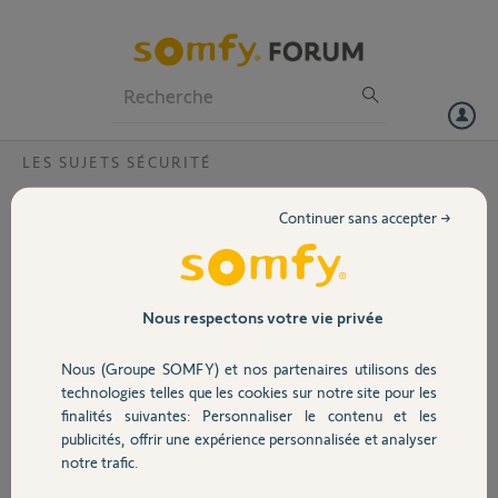
Particuliers
Professionnels
Forum
LES SUJETS SÉCURITÉ
Volet
Module GSM Activation différée
Continuer sans accepter →
Bonjour à tous.
Portail
Je voudrais savoir s'il est possible monter et configurer mon système
sans ma carte sim ?
Garage
Nous respectons votre vie privée
Je voudrais profiter du weekend pour tout monter et configurer je ne
vais recevoir ma puce GSM que fin de semaine prochaine.
Nous (Groupe SOMFY) et nos partenaires utilisons des
Sécurité
Si oui
technologies telles que les cookies sur notre site pour les
pour la configuration ultérieur du module GSM ça va pas être trop
finalités suivantes: Personnaliser le contenu et les
galère à configurer ?
publicités, offrir une expérience personnalisée et analyser
Domotique
Tout mes réglage précédent vont être sauvegardé
notre trafic.
Merci d'avance ;)