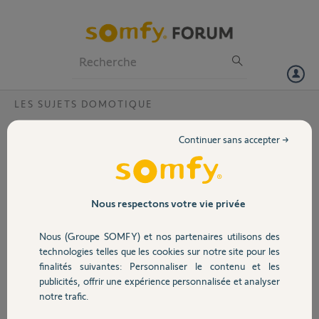
Particuliers
Professionnels
Forum
LES SUJETS DOMOTIQUE
Volet
boitier TAHOMA
Continuer sans accepter →
bonjour,
Portail
sur mon boitier TAHOMA je n'ai aucuns des mes éléments, alarme,
moteur de VR, portail, porte de garage, caméras intérieurs et
extérieurs.
Garage
Nous respectons votre vie privée
Comment faire
merci de votre réponse rapide
Nous (Groupe SOMFY) et nos partenaires utilisons des
Sécurité
technologies telles que les cookies sur notre site pour les
Lionel B.
finalités suivantes: Personnaliser le contenu et les
il y a environ 12 ans
publicités, offrir une expérience personnalisée et analyser
Domotique
notre trafic.