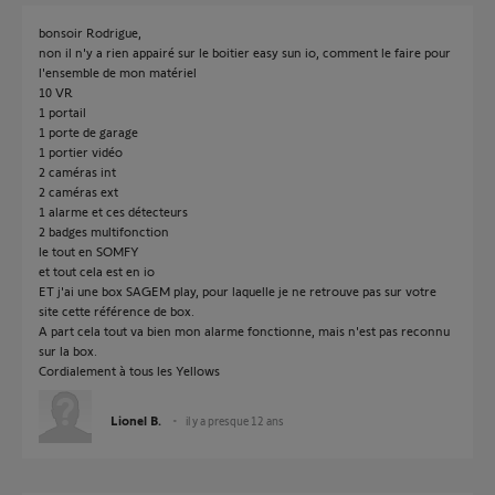
bonsoir Rodrigue,
non il n'y a rien appairé sur le boitier easy sun io, comment le faire pour
l'ensemble de mon matériel
10 VR
1 portail
1 porte de garage
1 portier vidéo
2 caméras int
2 caméras ext
1 alarme et ces détecteurs
2 badges multifonction
le tout en SOMFY
et tout cela est en io
ET j'ai une box SAGEM play, pour laquelle je ne retrouve pas sur votre
site cette référence de box.
A part cela tout va bien mon alarme fonctionne, mais n'est pas reconnu
sur la box.
Cordialement à tous les Yellows
Lionel B.
il y a presque 12 ans