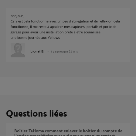
bonjour,
Ca y est cela fonctionne avec un peu d'abnégation et de réflexion cela
fonctionne, il me reste à appairer mes capteurs, portails et porte de
garage pour avoir une installation prête à être scénarisée.
une bonne journée aux Yellows
Lionel B.
il y a presque 12 ans
Questions liées
Boîtier TaHoma comment enlever le boîtier du compte de
l’ancien propriétaire avec qui nous avons plus contact