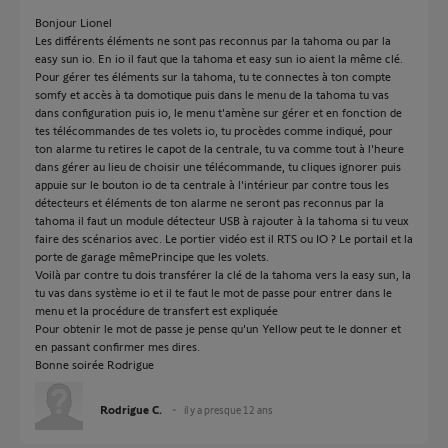
Bonjour Lionel
Les différents éléments ne sont pas reconnus par la tahoma ou par la
easy sun io. En io il faut que la tahoma et easy sun io aient la même clé.
Pour gérer tes éléments sur la tahoma, tu te connectes à ton compte
somfy et accès à ta domotique puis dans le menu de la tahoma tu vas
dans configuration puis io, le menu t'amène sur gérer et en fonction de
tes télécommandes de tes volets io, tu procèdes comme indiqué, pour
ton alarme tu retires le capot de la centrale, tu va comme tout à l'heure
dans gérer au lieu de choisir une télécommande, tu cliques ignorer puis
appuie sur le bouton io de ta centrale à l'intérieur par contre tous les
détecteurs et éléments de ton alarme ne seront pas reconnus par la
tahoma il faut un module détecteur USB à rajouter à la tahoma si tu veux
faire des scénarios avec. Le portier vidéo est il RTS ou IO ? Le portail et la
porte de garage mêmePrincipe que les volets.
Voilà par contre tu dois transférer la clé de la tahoma vers la easy sun, la
tu vas dans système io et il te faut le mot de passe pour entrer dans le
menu et la procédure de transfert est expliquée
Pour obtenir le mot de passe je pense qu'un Yellow peut te le donner et
en passant confirmer mes dires.
Bonne soirée Rodrigue
Rodrigue C.
il y a presque 12 ans