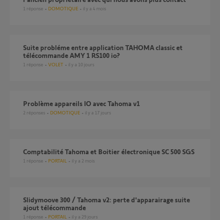
1
réponse
DOMOTIQUE
il y a 4 mois
Suite probléme entre application TAHOMA classic et
télécommande AMY 1 RS100 io?
1
réponse
VOLET
il y a 10 jours
Problème appareils IO avec Tahoma v1
2
réponses
DOMOTIQUE
il y a 17 jours
Comptabilité Tahoma et Boitier électronique SC 500 SGS
1
réponse
PORTAIL
il y a 2 mois
Slidymoove 300 / Tahoma v2: perte d'apparairage suite
ajout télécommande
1
réponse
PORTAIL
il y a 29 jours