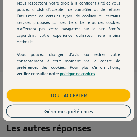
Nous respectons votre droit à la confidentialité et vous
Chauffage
pouvez choisir d’accepter, de contrôler ou de refuser
l'utilisation de certains types de cookies ou certains
Bonjour Lionel,
services proposés par des tiers. Le refus des cookies
Autres produits
As tu appairé tes vr alarme etc avec ta tahoma, est ce que ces éléments
sont RTS ou IO, 2 systèmes différents dans la programmation des
n’affectera pas votre navigation sur le site Somfy
éléments dans la tahoma.
cependant votre expérience utilisateur sera moins
optimale.
Rodrigue C.
il y a environ 12 ans
Vous pouvez changer d'avis ou retirer votre
Devis avec un pro
consentement à tout moment via le centre de
préférences des cookies. Pour plus d’informations,
veuillez consulter notre
politique de cookies
.
Contact
Cette réponse vous a-t-elle aidé ?
Boutique
NON
OUI
TOUT ACCEPTER
0%
des internautes ont trouvé cette réponse utile
Gérer mes préférences
Les autres réponses