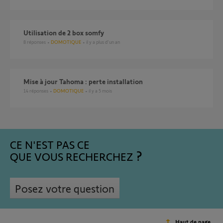
utilisation de 2 box somfy
8
réponses
DOMOTIQUE
il y a plus d'un an
Mise à jour Tahoma : perte installation
14
réponses
DOMOTIQUE
il y a 5 mois
CE N'EST PAS CE
QUE VOUS RECHERCHEZ
Posez votre question
Haut de page