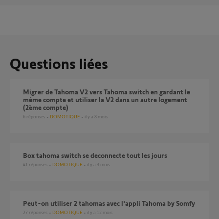
Questions liées
Migrer de Tahoma V2 vers Tahoma switch en gardant le
même compte et utiliser la V2 dans un autre logement
(2ème compte)
6
réponses
DOMOTIQUE
il y a 8 mois
Box tahoma switch se deconnecte tout les jours
41
réponses
DOMOTIQUE
il y a 3 mois
Peut-on utiliser 2 tahomas avec l'appli Tahoma by Somfy
27
réponses
DOMOTIQUE
il y a 12 mois