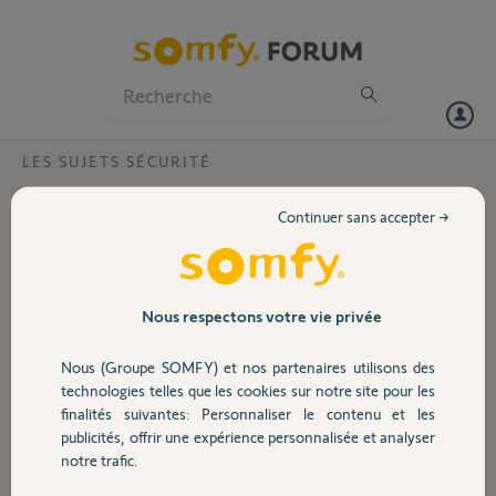
Particuliers
Professionnels
Forum
LES SUJETS SÉCURITÉ
Volet
Comment utiliser le "utilisateur2" sur
Continuer sans accepter →
tablette
Portail
Lors de la connexion, les seuls choix sont :
utilisateur1
Garage
Nous respectons votre vie privée
installateur
Nous (Groupe SOMFY) et nos partenaires utilisons des
télésurveillant.
Sécurité
technologies telles que les cookies sur notre site pour les
Comment obtenir le choix "utilisateur2" pour pouvoir y associer son
finalités suivantes: Personnaliser le contenu et les
code.
publicités, offrir une expérience personnalisée et analyser
Domotique
Merci
notre trafic.