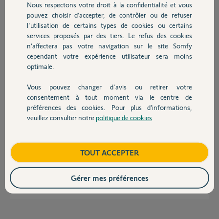
Nous respectons votre droit à la confidentialité et vous
Yoyo D.
Chauffage
il y a presque 12 ans
pouvez choisir d’accepter, de contrôler ou de refuser
l'utilisation de certains types de cookies ou certains
Participer au fil de discussion
services proposés par des tiers. Le refus des cookies
Autres produits
n’affectera pas votre navigation sur le site Somfy
cependant votre expérience utilisateur sera moins
Réponses
optimale.
Vous pouvez changer d'avis ou retirer votre
Devis avec un pro
consentement à tout moment via le centre de
Bonjour Yoyo,
préférences des cookies. Pour plus d’informations,
L'utilisation de l'interface PC se fait uniquement via le code utilisateur 1,
veuillez consulter notre
politique de cookies
.
le code installateur ou le code télésurveilleur. Toutefois, vous pouvez
Contact
paramétrer le code utilisateur 2 dans le Menu "Réglage des codes
d'accès" en compte installateur. Ce code servira uniquement à piloter le
système (Mise en marche ou Arrêt) via le Clavier de commande.
Boutique
TOUT ACCEPTER
Bonne journée,
Gérer mes préférences
Thomas M.
il y a presque 12 ans