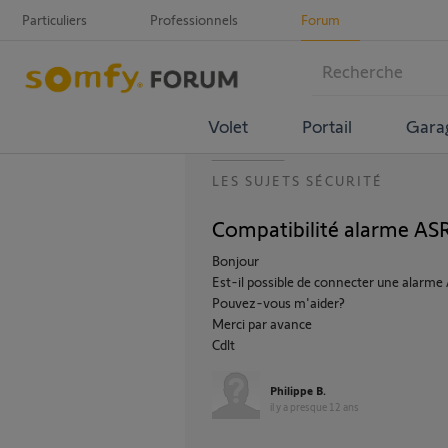
Particuliers
Professionnels
Forum
Volet
Portail
Gara
LES SUJETS SÉCURITÉ
Compatibilité alarme A
Bonjour
Est-il possible de connecter une alar
Pouvez-vous m'aider?
Merci par avance
Cdlt
Philippe B.
il y a presque 12 ans