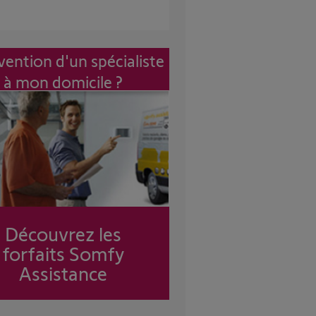
vention d'un spécialiste
à mon domicile ?
Découvrez les
forfaits Somfy
Assistance