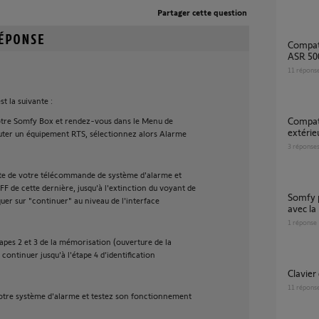
Partager cette question
compatibilité des éléments alarme protexiom
ASR 500
11
répons
t la suivante :
Compatibilité Alarme ASR 5300 avec sirène
tre Somfy Box et rendez-vous dans le Menu de
extérie
uter un équipement RTS, sélectionnez alors Alarme
3
réponse
te de votre télécommande de système d'alarme et
F de cette dernière, jusqu'à l'extinction du voyant de
Somfy protexiom 5000 GSM et compatible
iquer sur "continuer" au niveau de l'interface
avec la
1
réponse
tapes 2 et 3 de la mémorisation (ouverture de la
 continuer jusqu'à l'étape 4 d’identification
Clavie
11
répons
tre système d'alarme et testez son fonctionnement