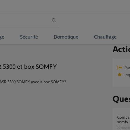
ge
Sécurité
Domotique
Chauffage
Acti
SR 5300 et box SOMFY
Par
Im
me ASR 5300 SOMFY avec la box SOMFY?
Ques
compatibilité avant migration sur tahoma by
somfy
20
répons