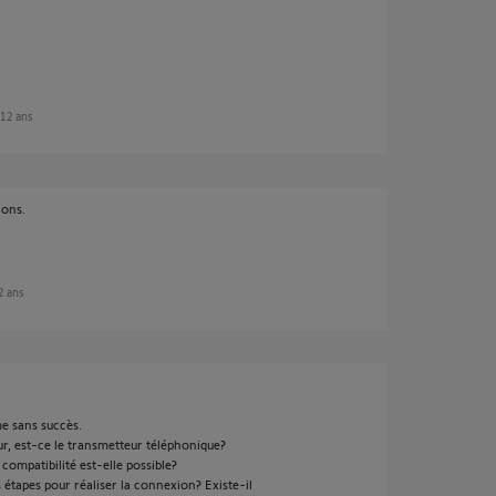
e 12 ans
ions.
12 ans
rme sans succès.
r, est-ce le transmetteur téléphonique?
 compatibilité est-elle possible?
tapes pour réaliser la connexion? Existe-il