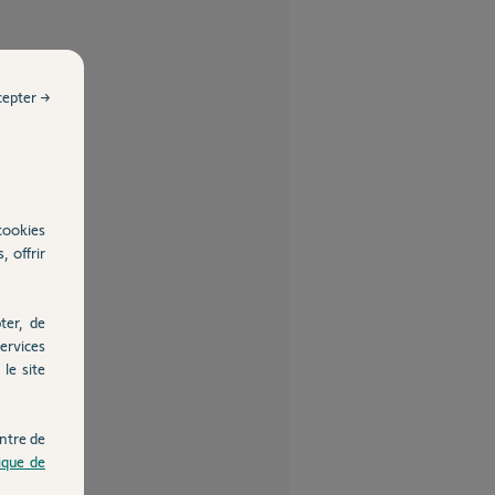
cepter →
cookies
, offrir
ter, de
ervices
le site
ntre de
tique de