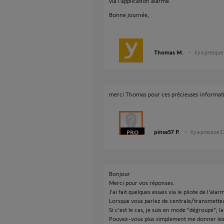
via l'application alarme.
Bonne journée,
Thomas M.
il y a presqu
merci Thomas pour ces précieuses informat
pinse57 P.
il y a presque 
Bonjour
Merci pour vos réponses.
J'ai fait quelques essais via le pilote de l'ala
Lorsque vous parlez de centrale/transmetteu
Si c'est le cas, je suis en mode "dégroupé"; la
Pouvez-vous plus simplement me donner les é