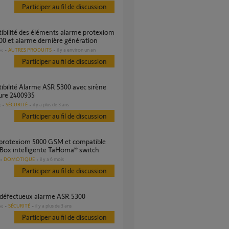
Participer au fil de discussion
0 et alarme dernière génération
AUTRES PRODUITS
il y a environ un an
es
Participer au fil de discussion
ure 2400935
SÉCURITÉ
il y a plus de 3 ans
s
Participer au fil de discussion
 Box intelligente TaHoma® switch
DOMOTIQUE
il y a 6 mois
Participer au fil de discussion
r défectueux alarme ASR 5300
SÉCURITÉ
il y a plus de 3 ans
es
Participer au fil de discussion