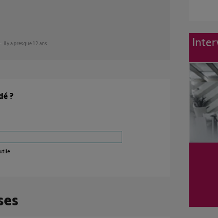
Inter
il y a presque 12 ans
dé ?
utile
ses