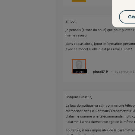
Gér
ah bon,
je pensais (a tord du coup) que pour piloter l'a
même réseau.
dans ce cas alors, (pour information perso
avec ce model si elle n'est pas relié au net?
pinse57 P.
il y a presque 
Bonjour Pinse57,
La box domotique va agir comme une téléco
mémoriser dans la Centrale/Transmetteur. Ai
d'alarme comme une télécommande multi-zone
l'alarme. La box domotique agit de la même m
Toutefois, il sera impossible de la paramétr