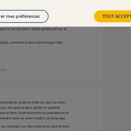
er mes préférences
TOUT ACCEP
larme via une box il fallait qu'elle soit sur le
nnelle), comment la box communique t'elle
12 ans
mmande de système d'alarme que l'on vient
nsi, elle pourra donc piloter le système
 et fera l'interface entre le smartphone et
anière pour un volet roulant, un éclairage, ...
er ou consulter son état comme on peut le faire