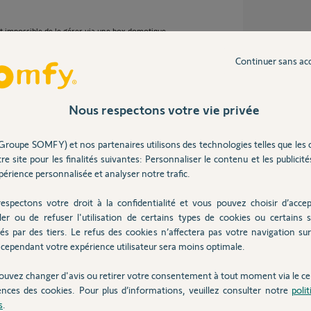
t impossible de le gérer via une box domotique
Continuer sans ac
12 ans
Nous respectons votre vie privée
Groupe SOMFY) et nos partenaires utilisons des technologies telles que les 
re site pour les finalités suivantes: Personnaliser le contenu et les publicités
un système d'alarme et une box domotique
érience personnalisée et analyser notre trafic.
 que la Centrale du système d'alarme est
espectons votre droit à la confidentialité et vous pouvez choisir d’accep
rme est compatible avec une box domotique
ler ou de refuser l'utilisation de certains types de cookies ou certains s
ystème d'alarme via l'application smartphone
és par des tiers. Le refus des cookies n’affectera pas votre navigation sur 
cependant votre expérience utilisateur sera moins optimale.
ouvez changer d'avis ou retirer votre consentement à tout moment via le ce
ences des cookies. Pour plus d’informations, veuillez consulter notre
poli
e 12 ans
s
.