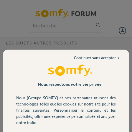
Particuliers
Professionnels
Forum
LES SUJETS AUTRES PRODUITS
Volet
PRISE CPL pour caméra extérieure
Continuer sans accepter →
Quelle type de prise cpl (puissance ?) faut-il pour brancher une
Portail
caméra extérieure ? Tous les marques de cpl sont-elles compatibles
avec somfy ?
Garage
Nous respectons votre vie privée
CHRISTINE C.
il y a presque 12 ans
Nous (Groupe SOMFY) et nos partenaires utilisons des
Sécurité
Participer au fil de discussion
technologies telles que les cookies sur notre site pour les
finalités suivantes: Personnaliser le contenu et les
publicités, offrir une expérience personnalisée et analyser
Domotique
notre trafic.