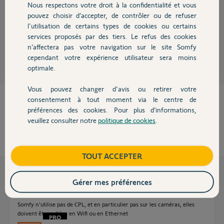
Nous respectons votre droit à la confidentialité et vous
Chauffage
Ethernet (100 baseT) c'est 100Mb/s donc 200mbps marche mais pour une
pouvez choisir d’accepter, de contrôler ou de refuser
meilleure performance 500mbps c'est mieux. (images plus fluides)
l'utilisation de certains types de cookies ou certains
services proposés par des tiers. Le refus des cookies
Autres produits
Robert P.
il y a presque 12 ans
n’affectera pas votre navigation sur le site Somfy
cependant votre expérience utilisateur sera moins
optimale.
Vous pouvez changer d'avis ou retirer votre
Devis avec un pro
Cette réponse vous a-t-elle aidé ?
consentement à tout moment via le centre de
préférences des cookies. Pour plus d’informations,
veuillez consulter notre
politique de cookies
.
NON
OUI
Contact
100%
des internautes ont trouvé cette réponse utile
Boutique
TOUT ACCEPTER
Les autres réponses
Gérer mes préférences
Somfy n'utilise pas de CPL, et en particulier pas sur les caméras, elles
doivent être reliées en Wifi ou en Ethernet