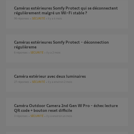
Caméras extérieures Somfy Protect qui se déconnectent
régulièrement malgré un Wi-Fi stable ?
96
réponses
SÉCURITÉ
il y a 4 mois
Caméras extérieures Somfy Protect - déconnection
régulièreme
6
réponses
SÉCURITÉ
il y a 2 mois
Caméra extérieur avec deux luminaires
27
réponses
SÉCURITÉ
il y a environ 2 mois
Caméra Outdoor Camera 2nd Gen W Pro - échec lecture
QR code + bouton reset difficile
3
réponses
SÉCURITÉ
il y a environ un mois