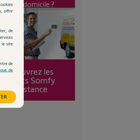
à mon domicile ?
cookies
, offrir
ter, de
ervices
le site
ntre de
Découvrez les
tique de
forfaits Somfy
Assistance
TER