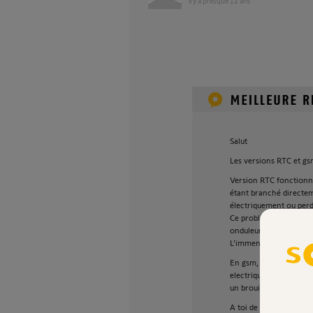
il y a presque 12 ans
Salut
Les versions RTC et gs
Version RTC fonctionne
étant branché directeme
électriquement ou perd
Ce problème peut être 
onduleur.
L'immense avantage est
En gsm, le tranmetteur
electrique mais par con
un brouilleur gsm achet
A toi de peser le pour