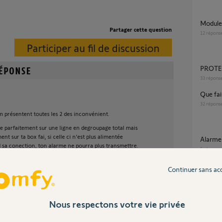
Modul
Partager cette question
12
répons
Participer au fil de discussion
PROTE
33
répons
que f
32
répons
m présentent toutes les 2 des inconvénient.
 parfaitement sur une ligne en degroupage total mais
nt sur ta box fai, si celle ci n'est plus alimentée
Alarm
 sa conection, ton alarme ne pourra plus transmettre.
5
réponse
résolu en branchant tout simplement ta box fai sur un
Continuer sans ac
 qu'en RTC, le système ne peut être brouillé.
 est indépendant de toutes forme de liaison internet ou
tre le système peut être brouillé très simplement avec
Nous respectons votre vie privée
é sur un célèbre site d'encheres en ligne.
Inter
 et le contre mais franchement le transmetteur GSM