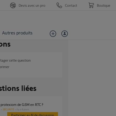
Devis avec un pro
Contact
Boutique
Autres produits
ons
tager cette question
primer
tions liées
e protexiom de GSM en RTC ?
SÉCURITÉ
il y a 8 jours
s
Participer au fil de discussion