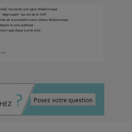
té) nécessite une ligne téléphonique
e "dégroupée" qui est de la ToIP.
sible de transmettre sans réseau téléphonique
depuis la voie publique...
ment spécifique (carte sim).
2 ans
Posez votre question
CHEZ