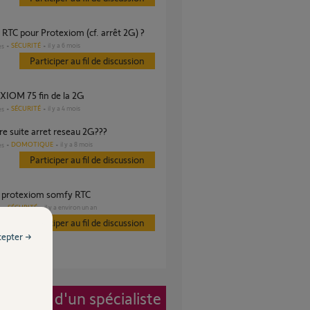
e RTC pour Protexiom (cf. arrêt 2G) ?
SÉCURITÉ
il y a 6 mois
es
Participer au fil de discussion
XIOM 75 fin de la 2G
SÉCURITÉ
il y a 4 mois
es
aire suite arret reseau 2G???
DOMOTIQUE
il y a 8 mois
es
Participer au fil de discussion
e protexiom somfy RTC
SÉCURITÉ
il y a environ un an
s
Participer au fil de discussion
cepter →
vention d'un spécialiste