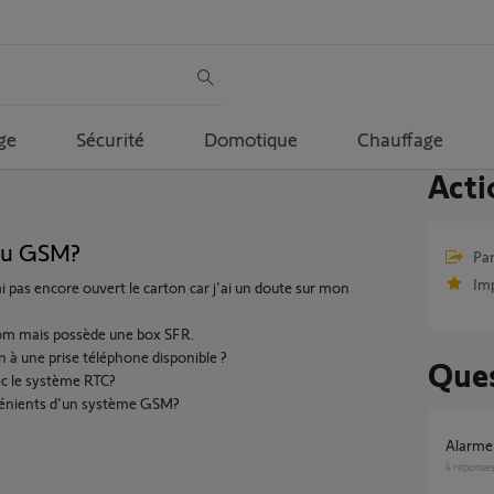
ge
Sécurité
Domotique
Chauffage
Acti
 ou GSM?
Par
Im
ai pas encore ouvert le carton car j'ai un doute sur mon
com mais possède une box SFR.
n à une prise téléphone disponible ?
Ques
ec le système RTC?
nvénients d'un système GSM?
Alarm
4
réponse