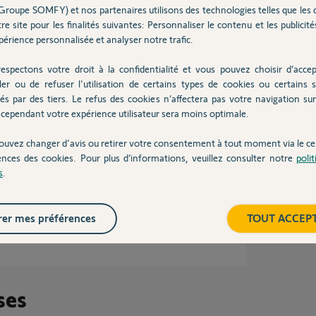
on ni ne fait sonner l'alarme en cas de brouillage, je te
Groupe SOMFY) et nos partenaires utilisons des technologies telles que les 
n RTC + onduleur.
re site pour les finalités suivantes: Personnaliser le contenu et les publicités
érience personnalisée et analyser notre trafic.
espectons votre droit à la confidentialité et vous pouvez choisir d’accep
il y a presque 12 ans
ler ou de refuser l'utilisation de certains types de cookies ou certains s
és par des tiers. Le refus des cookies n’affectera pas votre navigation sur 
cependant votre expérience utilisateur sera moins optimale.
ouvez changer d'avis ou retirer votre consentement à tout moment via le ce
dé ?
ences des cookies. Pour plus d’informations, veuillez consulter notre
poli
s
.
00%
er mes préférences
TOUT ACCEP
 utile
ses