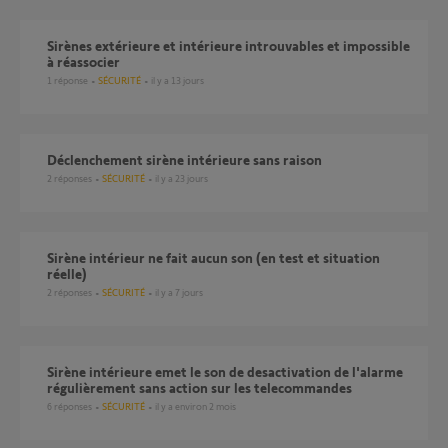
Sirènes extérieure et intérieure introuvables et impossible
à réassocier
1
réponse
SÉCURITÉ
il y a 13 jours
Déclenchement sirène intérieure sans raison
2
réponses
SÉCURITÉ
il y a 23 jours
Sirène intérieur ne fait aucun son (en test et situation
réelle)
2
réponses
SÉCURITÉ
il y a 7 jours
Sirène intérieure emet le son de desactivation de l'alarme
régulièrement sans action sur les telecommandes
6
réponses
SÉCURITÉ
il y a environ 2 mois