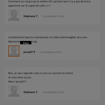
Comment un coup à pu la mettre HS, sachant qu'il n'y a pas de trace
apparente sur le capot de celle-ci ?
Stéphane T.
il y a presque 12 ans
certainement que les membranes ont été endommagées du a une
dépression lors du coup,
pinse57 P.
il y a presque 12 ans
Bon, je vais regarder cela ce soir en ouvrant la sirène.
Je vous tiens au jus.
Merci pinse57 !
Stéphane T.
il y a presque 12 ans