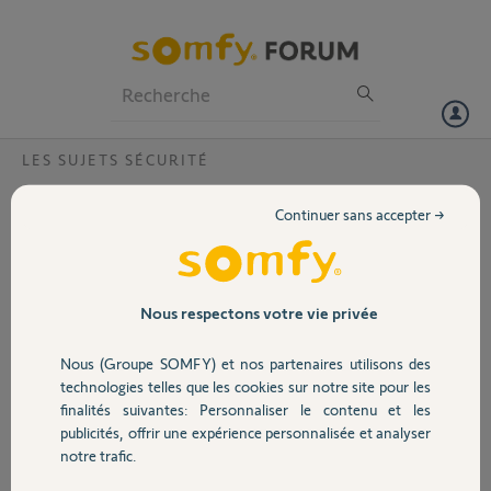
Particuliers
Professionnels
Forum
LES SUJETS SÉCURITÉ
Volet
Sirène intérieure qui ne sonne plus
Continuer sans accepter →
Bonjour
Portail
Suite à un cambriolage, et à un coup porté sur la sirène intérieure, j'ai
un soucis avec celle-ci.
En effet, lorsque je mets en marche l'alarme, la sirène interieure
Garage
Nous respectons votre vie privée
émet bien les bips, par contre elle ne sonne pluslors d'uin
déclenchement.
Nous (Groupe SOMFY) et nos partenaires utilisons des
Il y a t il une mise en sécurité, un réglage ou bien est elle HS ?
Sécurité
technologies telles que les cookies sur notre site pour les
Merci de vos réponses
finalités suivantes: Personnaliser le contenu et les
A+
publicités, offrir une expérience personnalisée et analyser
Stéphane
Domotique
notre trafic.
Stéphane T.