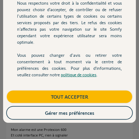
Nous respectons votre droit à la confidentialité et vous
Chauffage
il y a presque 12 ans
pouvez choisir d’accepter, de contrôler ou de refuser
Participer au fil de discussion
l'utilisation de certains types de cookies ou certains
services proposés par des tiers. Le refus des cookies
Autres produits
n’affectera pas votre navigation sur le site Somfy
cependant votre expérience utilisateur sera moins
Réponses
optimale.
Vous pouvez changer d'avis ou retirer votre
Devis avec un pro
salut,
consentement à tout moment via le centre de
préférences des cookies. Pour plus d’informations,
quel est le model de ton alarme?
veuillez consulter notre
politique de cookies
.
si tu as un model qui se gère via pc, il faudrait regarder si elle n'est pas en
Contact
pause dans ta liste de tes elements, si de ce coté, il n'y a rien, c'est que ta
sirène est HS
Boutique
TOUT ACCEPTER
pinse57 P.
il y a presque 12 ans
Gérer mes préférences
Mon alarme est une Protexion 600
Et coté interface PC, rien à signaler