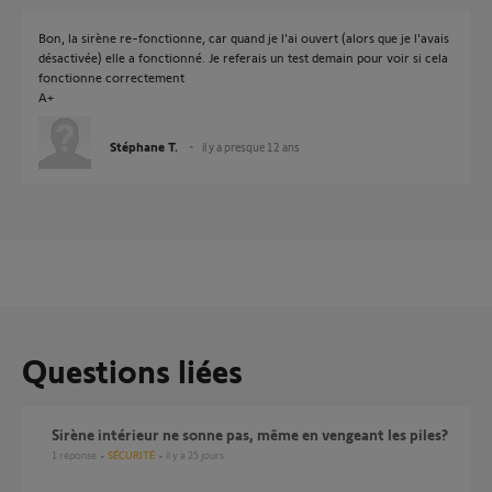
Bon, la sirène re-fonctionne, car quand je l'ai ouvert (alors que je l'avais
désactivée) elle a fonctionné. Je referais un test demain pour voir si cela
fonctionne correctement
A+
Stéphane T.
il y a presque 12 ans
Questions liées
Sirène intérieur ne sonne pas, même en vengeant les piles?
1
réponse
SÉCURITÉ
il y a 25 jours