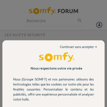
Particuliers
Professionnels
Forum
LES SUJETS SÉCURITÉ
Volet
Comment arrêter un sifflement permanant
Continuer sans accepter →
sur la centrale d'une alarme PROTEXIAL ?
Portail
Bonjour,
Je dispose d'une alarme protexial installée il y a 2 ans. Depuis qques
Garage
jour j'ai un sifflement permanant au niveau de la centrale. Aucun
Nous respectons votre vie privée
incident n'apparait dans la console d'administration accessible depuis
Internet, et l'état du systeme est Ok : pile, communication,...tout est
Nous (Groupe SOMFY) et nos partenaires utilisons des
Sécurité
au vert.
technologies telles que les cookies sur notre site pour les
Merci de m'indiquer comment la procedure à suivre pour arrêter ce
finalités suivantes: Personnaliser le contenu et les
sifflement particulierement gênant.
publicités, offrir une expérience personnalisée et analyser
Domotique
notre trafic.
Cordialement,
Nicolas.