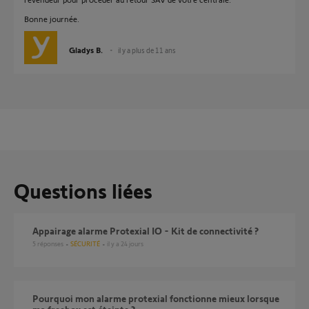
Bonne journée.
Gladys B.
il y a plus de 11 ans
Questions liées
Appairage alarme Protexial IO - Kit de connectivité ?
5
réponses
SÉCURITÉ
il y a 24 jours
Pourquoi mon alarme protexial fonctionne mieux lorsque