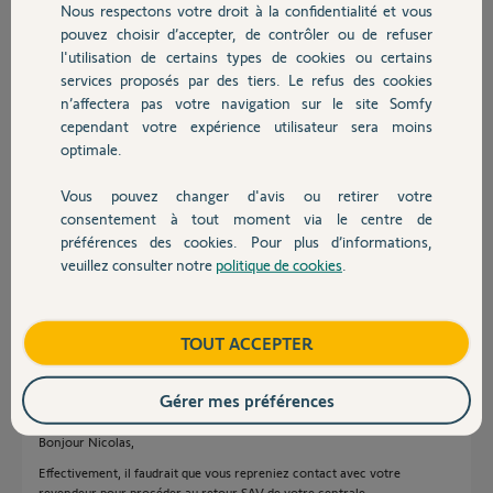
Nous respectons votre droit à la confidentialité et vous
Chauffage
pouvez choisir d’accepter, de contrôler ou de refuser
Nicolas R.
l'utilisation de certains types de cookies ou certains
il y a plus de 11 ans
services proposés par des tiers. Le refus des cookies
Autres produits
Participer au fil de discussion
n’affectera pas votre navigation sur le site Somfy
cependant votre expérience utilisateur sera moins
optimale.
Réponses
Vous pouvez changer d'avis ou retirer votre
Devis avec un pro
consentement à tout moment via le centre de
préférences des cookies. Pour plus d’informations,
Bonjour,
veuillez consulter notre
politique de cookies
.
A priori, ce n'est pas normal.
Contact
SAV
Boutique
TOUT ACCEPTER
Robert P.
il y a plus de 11 ans
Gérer mes préférences
Bonjour Nicolas,
Effectivement, il faudrait que vous repreniez contact avec votre
revendeur pour procéder au retour SAV de votre centrale.