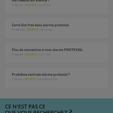
ma freebox est éteinte ?
5
réponses
SÉCURITÉ
il y a 6 mois
Carte Sim free dans alarme protexial
24
réponses
SÉCURITÉ
il y a 6 mois
Plus de connection à mon alarme PROTEXIAL
7
réponses
SÉCURITÉ
il y a 7 mois
problème centrale alarme protexial ?
1
réponse
SÉCURITÉ
il y a environ un an
CE N'EST PAS CE
QUE VOUS RECHERCHEZ