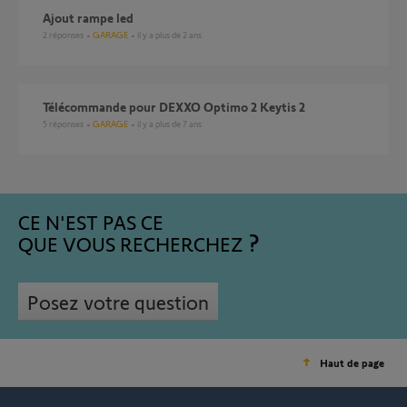
ajout rampe led
2
réponses
GARAGE
il y a plus de 2 ans
Télécommande pour DEXXO Optimo 2 Keytis 2
5
réponses
GARAGE
il y a plus de 7 ans
CE N'EST PAS CE
QUE VOUS RECHERCHEZ
Posez votre question
Haut de page