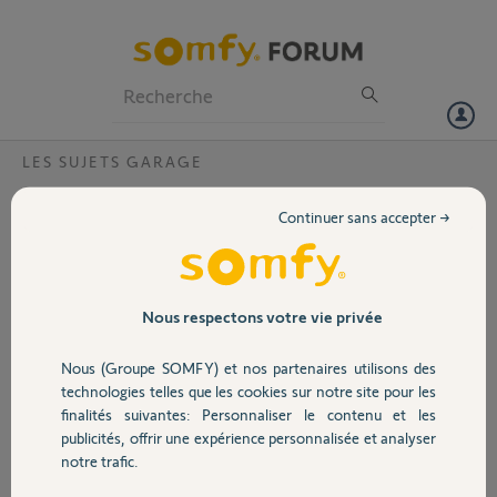
Particuliers
Professionnels
Forum
LES SUJETS GARAGE
Volet
Bip sur dexxo optimo2
Continuer sans accepter →
Depuis quelque temps, une série de 3 à 4 bips se produit aléatoirement
Portail
au niveau de la motorisation alors que tout semble fonctionner
normalement.
Garage
Nous respectons votre vie privée
Gilbert
il y a plus de 11 ans
Nous (Groupe SOMFY) et nos partenaires utilisons des
Sécurité
Participer au fil de discussion
technologies telles que les cookies sur notre site pour les
finalités suivantes: Personnaliser le contenu et les
publicités, offrir une expérience personnalisée et analyser
Domotique
notre trafic.
Réponses