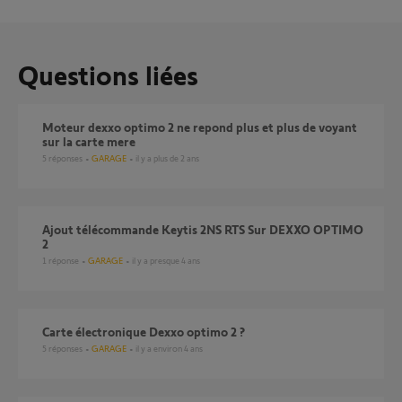
Questions liées
Moteur dexxo optimo 2 ne repond plus et plus de voyant
sur la carte mere
5
réponses
GARAGE
il y a plus de 2 ans
Ajout télécommande Keytis 2NS RTS Sur DEXXO OPTIMO
2
1
réponse
GARAGE
il y a presque 4 ans
Carte électronique Dexxo optimo 2 ?
5
réponses
GARAGE
il y a environ 4 ans