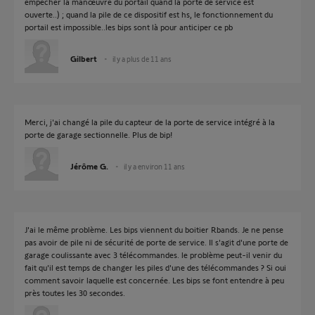
empêcher la manœuvre du portail quand la porte de service est
ouverte..) ; quand la pile de ce dispositif est hs, le fonctionnement du
portail est impossible..les bips sont là pour anticiper ce pb
Gilbert
il y a plus de 11 ans
Merci, j'ai changé la pile du capteur de la porte de service intégré à la
porte de garage sectionnelle. Plus de bip!
Jérôme G.
il y a environ 11 ans
J'ai le même problème. Les bips viennent du boitier Rbands. Je ne pense
pas avoir de pile ni de sécurité de porte de service. Il s'agit d'une porte de
garage coulissante avec 3 télécommandes. le problème peut-il venir du
fait qu'il est temps de changer les piles d'une des télécommandes ? Si oui
comment savoir laquelle est concernée. Les bips se font entendre à peu
près toutes les 30 secondes.