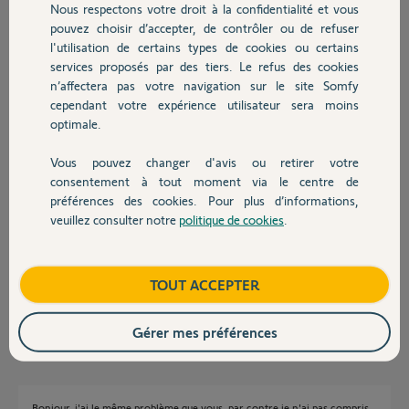
Nous respectons votre droit à la confidentialité et vous
Chauffage
pouvez choisir d’accepter, de contrôler ou de refuser
l'utilisation de certains types de cookies ou certains
Bonjour,
Il n'y a pas de raison que ces "bip" viennent de la motorisation. Vous
services proposés par des tiers. Le refus des cookies
Autres produits
avez peut être un détecteur de fumée à proximité et celui-ci doit avoir
n’affectera pas votre navigation sur le site Somfy
des piles faibles.
cependant votre expérience utilisateur sera moins
optimale.
Snow Patrol
il y a plus de 11 ans
Vous pouvez changer d'avis ou retirer votre
Devis avec un pro
consentement à tout moment via le centre de
préférences des cookies. Pour plus d’informations,
veuillez consulter notre
politique de cookies
.
Bonsoir,
Contact
La réponse de snow patrol m'a mis sur la voie du pb ; il s'agissait en fait
d'un pb de piles faibles sur la sécurité de la porte de service intégrée à ma
porte sectionnelle de garage. Ce dispositif (rband) est couplé au
Boutique
TOUT ACCEPTER
fonctionnement du moteur Somfy.
Gilbert
il y a plus de 11 ans
Gérer mes préférences
Bonjour, j'ai le même problème que vous, par contre je n'ai pas compris