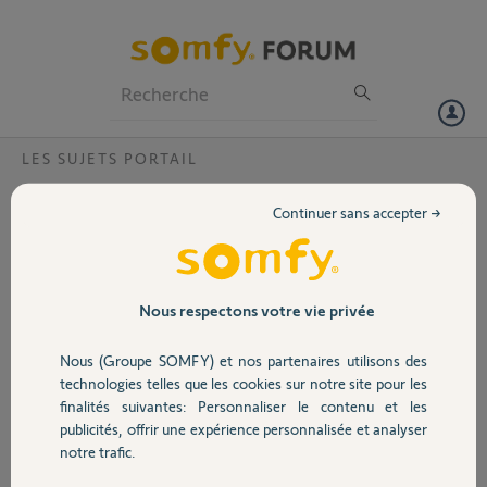
Particuliers
Professionnels
Forum
LES SUJETS PORTAIL
Volet
connection d'un interphone video ?
Continuer sans accepter →
peut on mètre un interphone extel sur une motorisation sonfy exavia
Portail
500,et quel est le sens du branchement des contacte sec com sur le
bus 3 ou 4 ou peut importe le sens
Garage
Nous respectons votre vie privée
joao G.
il y a plus de 11 ans
Nous (Groupe SOMFY) et nos partenaires utilisons des
Sécurité
Participer au fil de discussion
technologies telles que les cookies sur notre site pour les
finalités suivantes: Personnaliser le contenu et les
publicités, offrir une expérience personnalisée et analyser
Domotique
notre trafic.