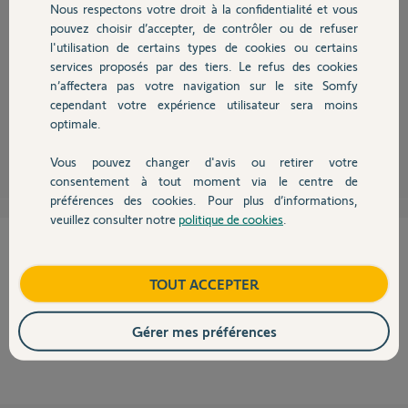
Nous respectons votre droit à la confidentialité et vous
Chauffage
Bonjour
pouvez choisir d’accepter, de contrôler ou de refuser
un contact sec , c'est juste un interrupteur qui se ferme, donc pas de sens
l'utilisation de certains types de cookies ou certains
de branchement et pas de problèmes de compatibilité entre marques !
services proposés par des tiers. Le refus des cookies
Autres produits
a ne pas confondre avec un contact de gâche électrique qui lui délivre
n’affectera pas votre navigation sur le site Somfy
une tension (dans ce cas il suffit de mettre un petit relais pour
transformer la tension en contact sec).
cependant votre expérience utilisateur sera moins
optimale.
Philippe H.
il y a plus de 11 ans
Vous pouvez changer d'avis ou retirer votre
Devis avec un pro
consentement à tout moment via le centre de
préférences des cookies. Pour plus d’informations,
veuillez consulter notre
politique de cookies
.
Contact
Cette réponse vous a-t-elle aidé ?
Boutique
TOUT ACCEPTER
NON
OUI
33%
des internautes ont trouvé cette réponse utile
Gérer mes préférences