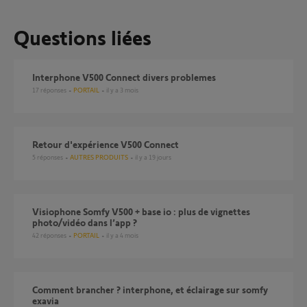
Questions liées
Interphone V500 Connect divers problemes
17
réponses
PORTAIL
il y a 3 mois
Retour d'expérience V500 Connect
5
réponses
AUTRES PRODUITS
il y a 19 jours
Visiophone Somfy V500 + base io : plus de vignettes
photo/vidéo dans l’app ?
42
réponses
PORTAIL
il y a 4 mois
Comment brancher ? interphone, et éclairage sur somfy
exavia