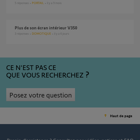
5
réponses
PORTAIL
il y a 9 mois
Plus de son écran intérieur V350
3
réponses
DOMOTIQUE
il y a 6 jours
CE N'EST PAS CE
QUE VOUS RECHERCHEZ
Posez votre question
Haut de page