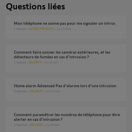
Questions liées
mon téléphone ne sonne pas pour me signaler un intrus
1
réponse
AUTRES PRODUITS
il y a 3 mois
Comment faire sonner les caméras extérieures, et les
détecteurs de fumées en cas d'intrusion ?
1
réponse
SÉCURITÉ
il y a 2 mois
home alarm Advenced Pas d'alarme lors d'une intrusion
8
réponses
SÉCURITÉ
il y a 3 mois
Comment paramétrer les numéros de téléphone pour être
alerter en cas d’intrusion ?
3
réponses
SÉCURITÉ
il y a 8 mois