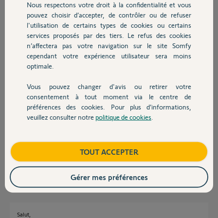
Nous respectons votre droit à la confidentialité et vous
Chauffage
Participer au fil de discussion
pouvez choisir d’accepter, de contrôler ou de refuser
l'utilisation de certains types de cookies ou certains
services proposés par des tiers. Le refus des cookies
Autres produits
n’affectera pas votre navigation sur le site Somfy
Réponses
cependant votre expérience utilisateur sera moins
optimale.
Bonjour tu as quelle box ?
Vous pouvez changer d'avis ou retirer votre
Devis avec un pro
consentement à tout moment via le centre de
Slipno
il y a environ 11 ans
préférences des cookies. Pour plus d’informations,
veuillez consulter notre
politique de cookies
.
Contact
G la neuf box évolution de sfr
Boutique
TOUT ACCEPTER
Najoua S.
il y a environ 11 ans
Gérer mes préférences
Salut,