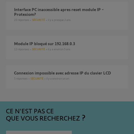
interface PC inaccessible apres reset module IP -
Protexiom?
23
réponses
SÉCURITÉ
il y a presque 2 ans
module IP bloqué sur 192.168.0.3
12
réponses
SÉCURITÉ
il y a environ 5 ans
Connexion impossible avec adresse IP du clavier LCD
5
réponses
SÉCURITÉ
il y a environ un an
CE N'EST PAS CE
QUE VOUS RECHERCHEZ