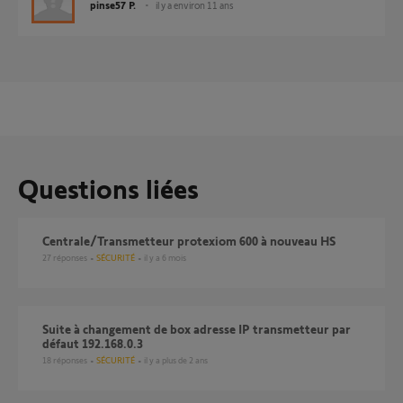
pinse57 P.
il y a environ 11 ans
Questions liées
Centrale/Transmetteur protexiom 600 à nouveau HS
27
réponses
SÉCURITÉ
il y a 6 mois
suite à changement de box adresse IP transmetteur par
défaut 192.168.0.3
18
réponses
SÉCURITÉ
il y a plus de 2 ans