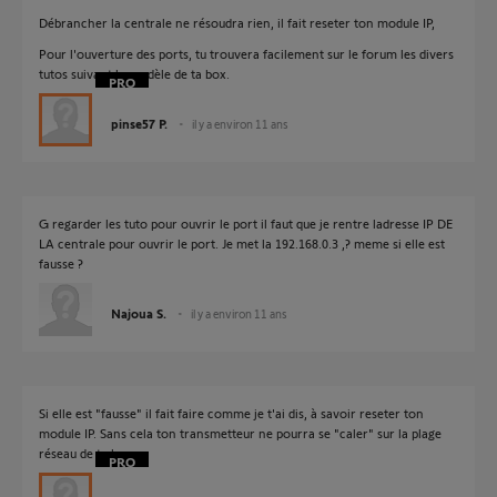
Débrancher la centrale ne résoudra rien, il fait reseter ton module IP,
Pour l'ouverture des ports, tu trouvera facilement sur le forum les divers
tutos suivant le modèle de ta box.
pinse57 P.
il y a environ 11 ans
G regarder les tuto pour ouvrir le port il faut que je rentre ladresse IP DE
LA centrale pour ouvrir le port. Je met la 192.168.0.3 ,? meme si elle est
fausse ?
Najoua S.
il y a environ 11 ans
Si elle est "fausse" il fait faire comme je t'ai dis, à savoir reseter ton
module IP. Sans cela ton transmetteur ne pourra se "caler" sur la plage
réseau de ta box.