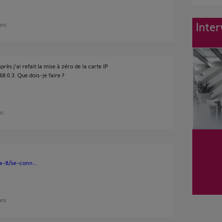
Inter
 ans
rès j'ai refait la mise à zéro de la carte IP
68.0.3. Que dois-je faire ?
ns
ox-8/se-conn...
 ans