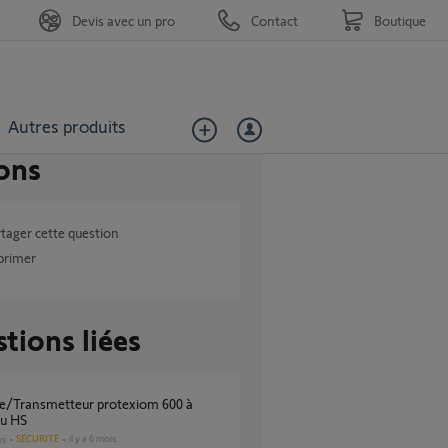
Devis avec un pro
Contact
Boutique
Autres produits
ons
tager cette question
primer
tions liées
u HS
SÉCURITÉ
il y a 6 mois
es