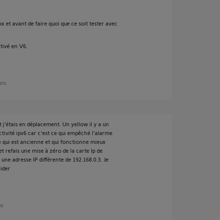
x et avant de faire quoi que ce soit tester avec
tivé en V6.
 ans
 j'étais en déplacement. Un yellow il y a un
ivité ipv6 car c'est ce qui empêché l'alarme
 qui est ancienne et qui fonctionne mieux
t refais une mise à zéro de la carte Ip de
 une adresse IP différente de 192.168.0.3. Je
ider
ns