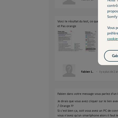
contrô
propos
Somfy 
Voici le résultat du test, ce que je comprend
et Pas orange
Vous p
préfér
cookie
Gér
fabien L.
il y a plus de 2 a
Fabien dans votre message vous parlez d'un b
Je dirais que vous avez cliquer sur le lien a
/ Orange ??
Si c'est bien ça, soit vous avez un PC de conn
vous n'avez qu'un smartphone alors il faut le