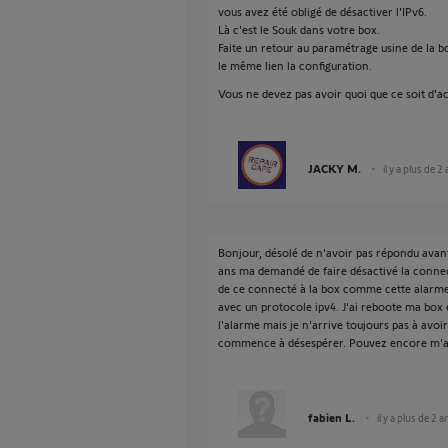
vous avez été obligé de désactiver l'IPv6.
Là c'est le Souk dans votre box.
Faite un retour au paramétrage usine de la bo
le même lien la configuration.
Vous ne devez pas avoir quoi que ce soit d'ac
JACKY M.
il y a plus de 2
Bonjour, désolé de n'avoir pas répondu avant
ans ma demandé de faire désactivé la connect
de ce connecté à la box comme cette alarme
avec un protocole ipv4. J'ai reboote ma box e
l'alarme mais je n'arrive toujours pas à avoir
commence à désespérer. Pouvez encore m'a
fabien L.
il y a plus de 2 a