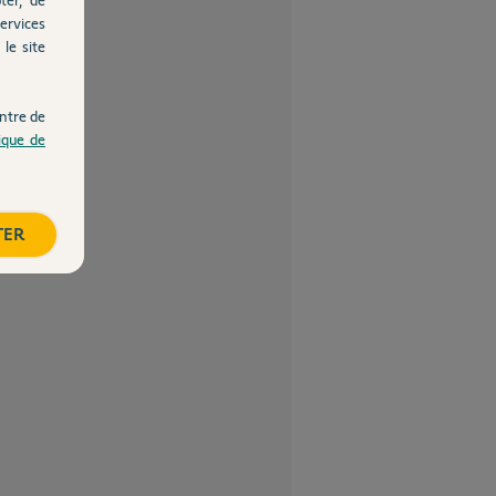
ervices
le site
ntre de
tique de
TER