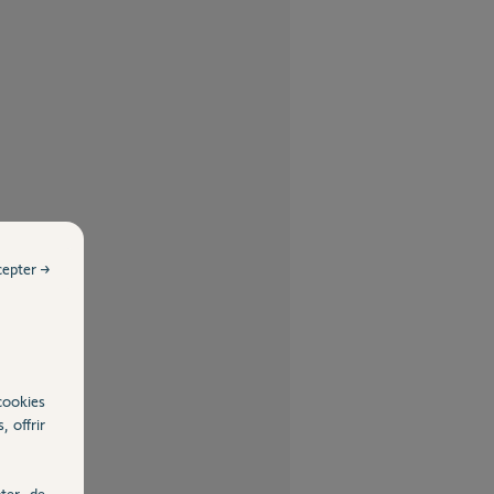
cepter →
cookies
, offrir
ter, de