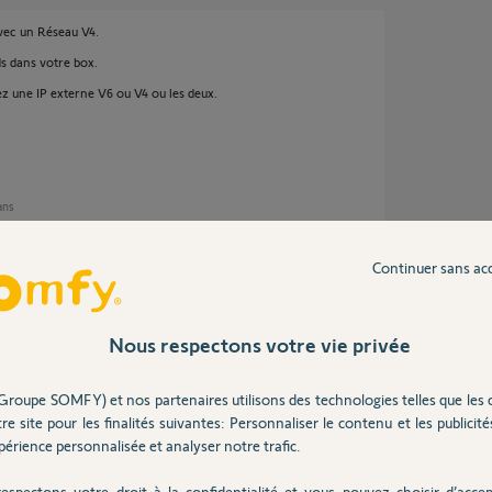
avec un Réseau V4.
s dans votre box.
avez une IP externe V6 ou V4 ou les deux.
 ans
Continuer sans ac
 je suis que en IPV 4 ?
Nous respectons votre vie privée
Groupe SOMFY) et nos partenaires utilisons des technologies telles que les 
re site pour les finalités suivantes: Personnaliser le contenu et les publicités
érience personnalisée et analyser notre trafic.
ns
espectons votre droit à la confidentialité et vous pouvez choisir d’accep