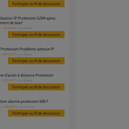
Participer au fil de discussion
ment de box?
SÉCURITÉ
il y a 3 mois
s
Participer au fil de discussion
e Protexiom Problème adresse IP
SÉCURITÉ
il y a 8 mois
s
Participer au fil de discussion
me d’accès à distance Protexiom
SÉCURITÉ
il y a 8 mois
s
Participer au fil de discussion
ction alarme protexiom 600 ?
SÉCURITÉ
il y a 5 mois
es
Participer au fil de discussion