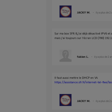
JACKY M.
il y a plus de 2
Sur ma box SFR 8,j'ai déjà désactivé IPV6 et ap
mais j'ai toujours sur l'écran LCD (780) 192.1
fabien L.
il y a plus de 2 a
Il faut aussi mettre le DHCP en V4
https://assistance.sfr.fr/internet-tel-fixe/b
JACKY M.
il y a plus de 2