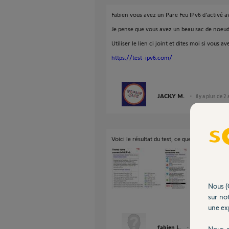
Fabien vous avez un Pare Feu IPv6 d'activé 
Je pense que vous avez un beau sac de noeud
Utiliser le lien ci joint et dites moi si vous 
https://test-ipv6.com/
JACKY M.
il y a plus de 2
Voici le résultat du test, ce que je comprends
Nous (
sur not
une exp
fabien L.
il y a plus de 2 a
Nous r