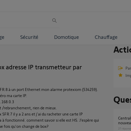
ge
Sécurité
Domotique
Chauffage
Acti
x adresse IP transmetteur par
Par
Im
e SFR 8 à un port Ethernet mon alarme protexiom (534259).
éro ma carte IP.
Ques
2.168.0.3
t /rebranchement, rien de mieux.
 SFR 7 il y a 2 ans et j'ai du racheter une carte IP
Centrale/Transmetteur protexiom 600 à
a à fonctionné. comment savoir si elle est HS. J’espère qui
nouvea
que fois qu'on change de box?
27
répons