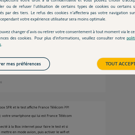
ler ou de refuser l'utilisation de certains types de cookies ou certains s
és par des tiers. Le refus des cookies n’affectera pas votre navigation sur 
cependant votre expérience utilisateur sera moins optimale.
s je suis en IPV 4 par mon fournisseur est SFR
ouvez changer d'avis ou retirer votre consentement à tout moment via le ce
ences des cookies. Pour plus d’informations, veuillez consulter notre
poli
s
.
er mes préférences
TOUT ACCEP
ns
ox SFR et le test affiche France Télécom ?!?!
vec votre smartphone qui lui est France Télécom
ecté à la Box internet pour faire le test et si
 mettre en mode avion, puis activer le wifi et