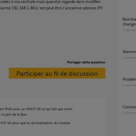
accéder à ma centrale mais quand je regarde dans modifier
alarme 192.168.1.88 (c'est peut être l'ancienne adresse IP?
reinitialisation IP Protexiom GSM apres
change
8
réponse
Alarm
5
réponse
Partager cette question
Participer au fil de discussion
Problè
2
réponse
Conne
en IPV6 avec un DHCP V6 ce qui fait que votre
17
répons
la part de la Box.
DHCP V4 pour que la réinitialisation du module