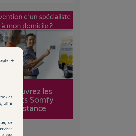
vention d'un spécialiste
à mon domicile ?
cepter →
Découvrez les
cookies
forfaits Somfy
, offrir
Assistance
ter, de
ervices
le site