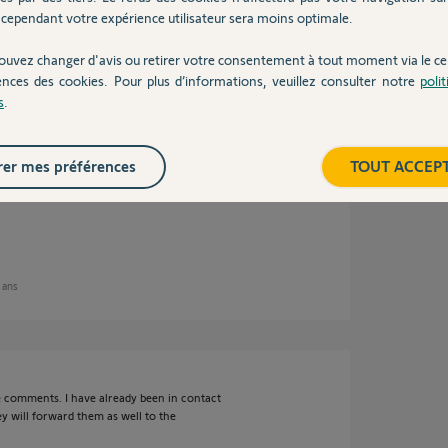
cependant votre expérience utilisateur sera moins optimale.
1 ans
ouvez changer d'avis ou retirer votre consentement à tout moment via le ce
ences des cookies. Pour plus d’informations, veuillez consulter notre
poli
s
.
er mes préférences
TOUT ACCEP
he development department.
.
1 ans
e comments. I have already been in contact
y will forward them as well to the