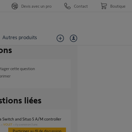
Devis avec un pro
Contact
Boutique
Autres produits
ons
tager cette question
primer
tions liées
 Switch and Situo 5 A/M controller
VOLET
il y a environ 3 ans
s
Participer au fil de discussion