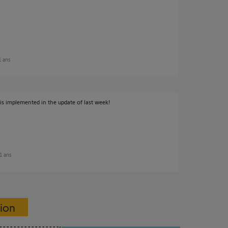
11 ans
 is implemented in the update of last week!
11 ans
sion