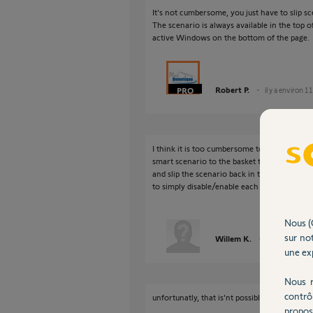
It's not cumbersome, you just have to slip s
The scenario is always available in the top o
active Windows on the bottom of the page.
Robert P.
il y a environ 1
I think it is too cumbersome to open the Ta
smart scenario to the basket to disable and 
and slip the scenario back in to enable, while
to simply disable/enable each smart scenario
Nous (
sur not
Willem K.
il y a environ 
une exp
Nous r
contrô
unfortunatly, that is'nt possible actually, I 
propos