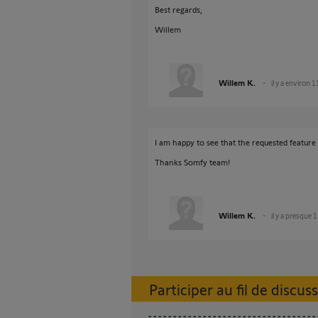
Best regards,
Willem
Willem K.
il y a environ 
I am happy to see that the requested feature
Thanks Somfy team!
Willem K.
il y a presque 
Participer au fil de discus