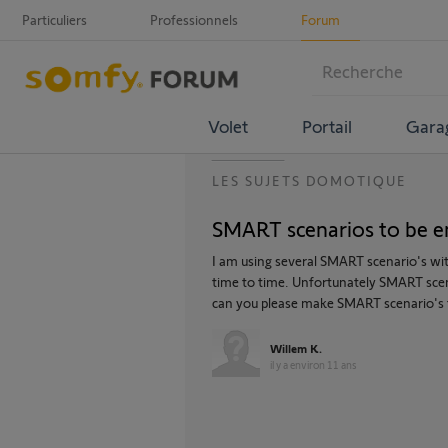
Particuliers
Professionnels
Forum
Volet
Portail
Gara
LES SUJETS DOMOTIQUE
SMART scenarios to be en
I am using several SMART scenario's wi
time to time. Unfortunately SMART scen
can you please make SMART scenario's t
Willem K.
il y a environ 11 ans