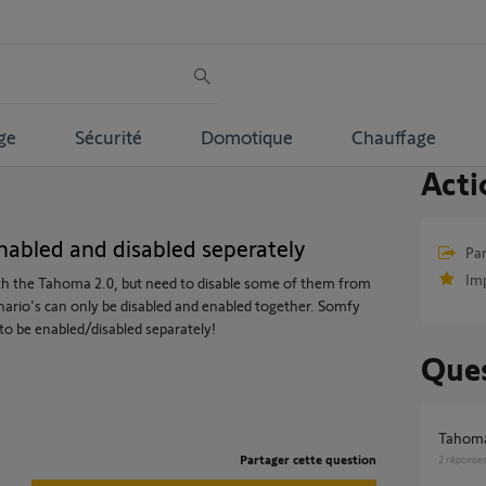
ge
Sécurité
Domotique
Chauffage
Acti
abled and disabled seperately
Par
Im
th the Tahoma 2.0, but need to disable some of them from
ario's can only be disabled and enabled together. Somfy
o be enabled/disabled separately!
Ques
Tahoma
Partager cette question
2
réponse