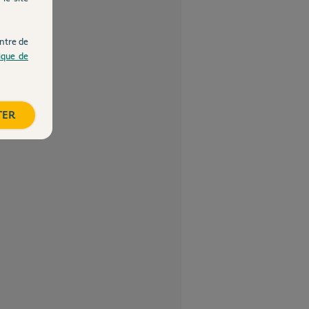
ntre de
tique de
TER