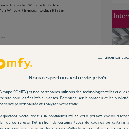
cenario from active Windows to the basket...
f the Window, It is enough to place it in the
Inter
1 ans
Continuer sans ac
homa interface on the smartphone, slip the
after some time to open the interface again
 there is an app available. So I want to be able
Nous respectons votre vie privée
 with a few tabs in the app.
Groupe SOMFY) et nos partenaires utilisons des technologies telles que les 
re site pour les finalités suivantes: Personnaliser le contenu et les publicités
11 ans
érience personnalisée et analyser notre trafic.
espectons votre droit à la confidentialité et vous pouvez choisir d’accep
ler ou de refuser l'utilisation de certains types de cookies ou certains s
hope Mr Somfy heard you...
és par des tiers. Le refus des cookies n’affectera pas votre navigation sur 