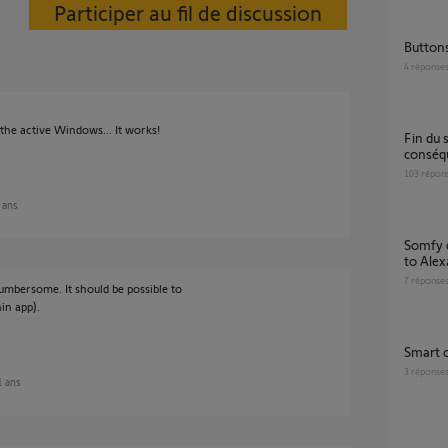
Participer au fil de discussion
Butto
4
réponse
he active Windows... It works!
Fin du support IFTTT : en clair, quelles
conséq
103
répon
1 ans
somfy connected thermostat does not link
to Alex
7
réponse
cumbersome. It should be possible to
in app).
Smart
3
réponse
11 ans