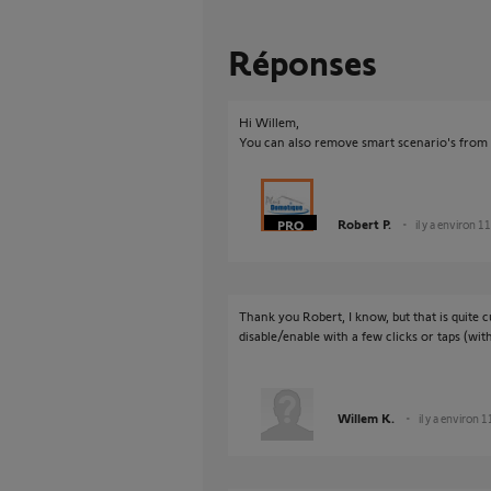
Réponses
Hi Willem,
You can also remove smart scenario's from t
Robert P.
il y a environ 1
Thank you Robert, I know, but that is quite 
disable/enable with a few clicks or taps (with
Willem K.
il y a environ 