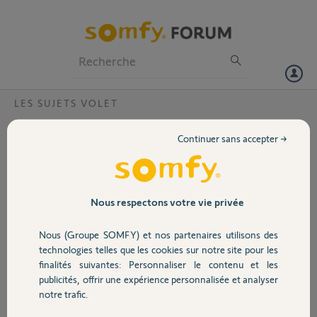
Particuliers
Professionnels
Forum
LES SUJETS VOLET
Volet
Alarme Filaire et Volet Roulant ?
Continuer sans accepter →
Bonjour , Je vais peut-être récupérer
Portail
une SI 120 (Centrale alarme filaire de
Siemens) il y a des Sorties (4 sorties
collecteur ouvert + 1 relais
Garage
Nous respectons votre vie privée
programmable) donc mes volets
Futurol IO home-Control (de chez
Nous (Groupe SOMFY) et nos partenaires utilisons des
Art & Fenetre) seront installé dans 1
Sécurité
technologies telles que les cookies sur notre site pour les
mois et j'aimerais savoir si il est
finalités suivantes: Personnaliser le contenu et les
possible de relier la centrale aux
publicités, offrir une expérience personnalisée et analyser
volets roulants pour en cas de
Domotique
notre trafic.
détection extérieur déclenché une
fermeture ?