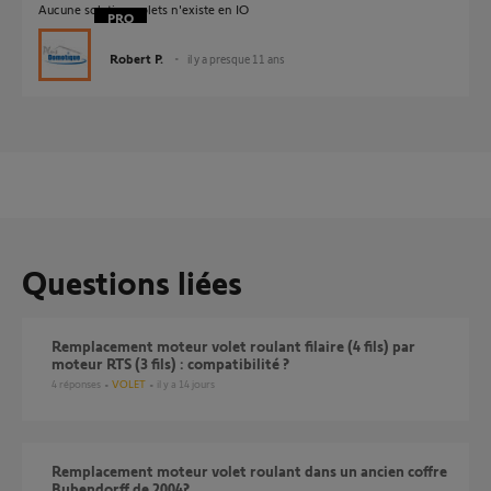
Aucune solution volets n'existe en IO
Robert P.
il y a presque 11 ans
Questions liées
Remplacement moteur volet roulant filaire (4 fils) par
moteur RTS (3 fils) : compatibilité ?
4
réponses
VOLET
il y a 14 jours
Remplacement moteur volet roulant dans un ancien coffre
Bubendorff de 2004?