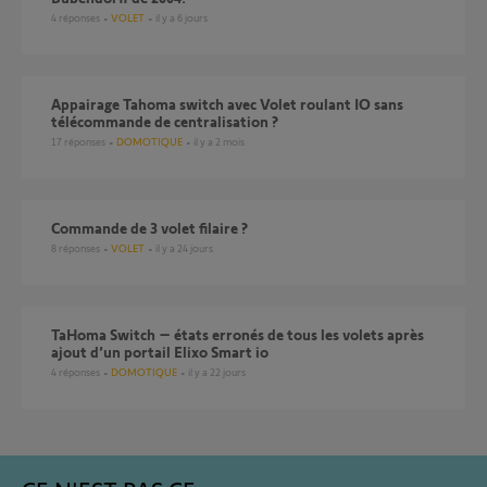
4
réponses
VOLET
il y a 6 jours
Appairage Tahoma switch avec Volet roulant IO sans
télécommande de centralisation ?
17
réponses
DOMOTIQUE
il y a 2 mois
Commande de 3 volet filaire ?
8
réponses
VOLET
il y a 24 jours
TaHoma Switch – états erronés de tous les volets après
ajout d’un portail Elixo Smart io
4
réponses
DOMOTIQUE
il y a 22 jours