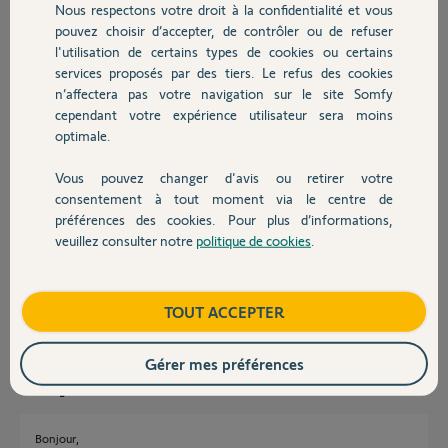
Nous respectons votre droit à la confidentialité et vous
Chauffage
Je précise que je sais programmer la
pouvez choisir d’accepter, de contrôler ou de refuser
centrale en revanche mon problème se situe au niveau de la
l'utilisation de certains types de cookies ou certains
communication entre les volets et la centrale ; je sais que en RTS il y a
services proposés par des tiers. Le refus des cookies
Autres produits
ceci (
http://boutique.somfy.fr/emetteur-contact-sec-rts.html
) mais
n’affectera pas votre navigation sur le site Somfy
pour le IO ?
cependant votre expérience utilisateur sera moins
optimale.
Si quelqu'un à une solution
Vous pouvez changer d'avis ou retirer votre
Merci d'avance
Devis avec un pro
consentement à tout moment via le centre de
(ci-joint schéma de la centrale)
préférences des cookies. Pour plus d’informations,
veuillez consulter notre
politique de cookies
.
Nova T.
Contact
il y a presque 11 ans
Participer au fil de discussion
Boutique
TOUT ACCEPTER
Gérer mes préférences
Réponses
Bonjour,