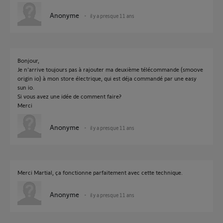
Anonyme
il y a presque 11 ans
Bonjour,
Je n'arrive toujours pas à rajouter ma deuxième télécommande (smoove
origin io) à mon store électrique, qui est déja commandé par une easy
sun io.
Si vous avez une idée de comment faire?
Merci
Anonyme
il y a presque 11 ans
Merci Martial, ça fonctionne parfaitement avec cette technique.
Anonyme
il y a presque 11 ans