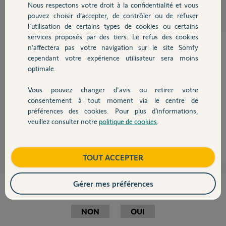
Nous respectons votre droit à la confidentialité et vous
Chauffage
il y a presque 11 ans
pouvez choisir d’accepter, de contrôler ou de refuser
l'utilisation de certains types de cookies ou certains
services proposés par des tiers. Le refus des cookies
Autres produits
n’affectera pas votre navigation sur le site Somfy
cependant votre expérience utilisateur sera moins
Bonjour Bob,
optimale.
Veuillez suivre les manipulations décrites ci-dessous s'il vous plaît :
Vous pouvez changer d'avis ou retirer votre
Devis avec un pro
consentement à tout moment via le centre de
Bonne Journée
préférences des cookies. Pour plus d’informations,
veuillez consulter notre
politique de cookies
.
Contact
Martial V.
il y a presque 11 ans
Boutique
TOUT ACCEPTER
Gérer mes préférences
Cette réponse vous a-t-elle aidé ?
NON
OUI