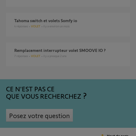
Tahoma switch et volets Somfy io
4
réponses
VOLET
il y a environ un mois
Remplacement interrupteur volet SMOOVE IO ?
7
réponses
VOLET
il y a presque 2 ans
CE N'EST PAS CE
QUE VOUS RECHERCHEZ
Posez votre question
Haut de page