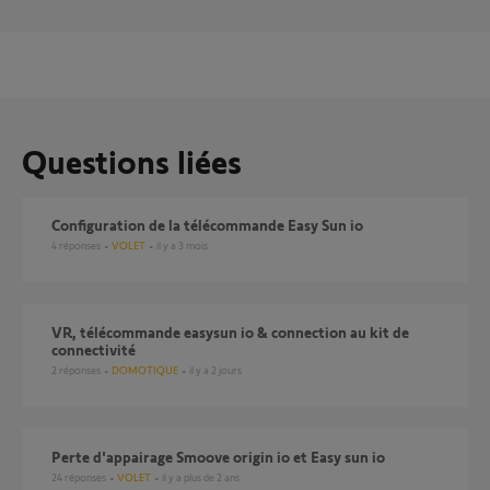
Questions liées
Configuration de la télécommande Easy Sun io
4
réponses
VOLET
il y a 3 mois
VR, télécommande easysun io & connection au kit de
connectivité
2
réponses
DOMOTIQUE
il y a 2 jours
Perte d'appairage Smoove origin io et Easy sun io
24
réponses
VOLET
il y a plus de 2 ans