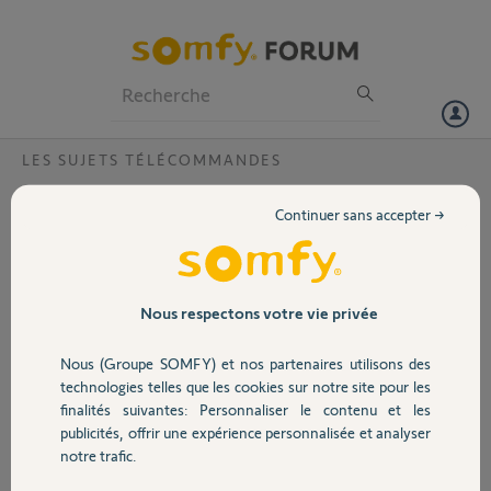
Particuliers
Professionnels
Forum
LES SUJETS TÉLÉCOMMANDES
Volet
smoove origin io + easy sun io apparaige
Continuer sans accepter →
Bonjour,
Portail
J'essaye d'associer une télecommande smoove origin io avec une
easy sun io qui pilote déja un store.
Garage
Nous respectons votre vie privée
J'ai essayé la technique de mettre la télecommande easy sun io en
mode programmation puis d'appuyer sur "prog" sur la télecommande
Nous (Groupe SOMFY) et nos partenaires utilisons des
smoove io, mais ca ne fonctionne pas.
Sécurité
technologies telles que les cookies sur notre site pour les
Je pense qu'il faut transférer la clé sur la nouvelle télecommande
finalités suivantes: Personnaliser le contenu et les
smoove io, mais je ne sais pas comment faire.
publicités, offrir une expérience personnalisée et analyser
Merci d'avance pour vos réponses.
Domotique
notre trafic.
Anonyme