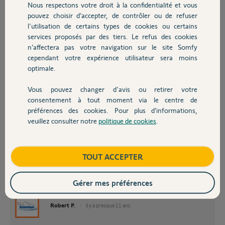
Nous respectons votre droit à la confidentialité et vous
Chauffage
fermer en partant ou pour profiter de la gestion de l'alarme
pouvez choisir d’accepter, de contrôler ou de refuser
permettant de fermer les volets en cas de détection extérieur de
l'utilisation de certains types de cookies ou certains
mouvement.
services proposés par des tiers. Le refus des cookies
Autres produits
Est ce possible ? Quelle est la procédure si c'est possible?
n’affectera pas votre navigation sur le site Somfy
Merci par avance
cependant votre expérience utilisateur sera moins
Jeff
optimale.
Vous pouvez changer d'avis ou retirer votre
Jeff V.
Devis avec un pro
consentement à tout moment via le centre de
il y a presque 11 ans
préférences des cookies. Pour plus d’informations,
Participer au fil de discussion
veuillez consulter notre
politique de cookies
.
Contact
Boutique
TOUT ACCEPTER
Vous pouvez avoir plusieurs commandes pour chaque volet, donc pas de
Gérer mes préférences
problème pour commander les volets avec Tahoma ET Protexial.
Robert P.
il y a presque 11 ans