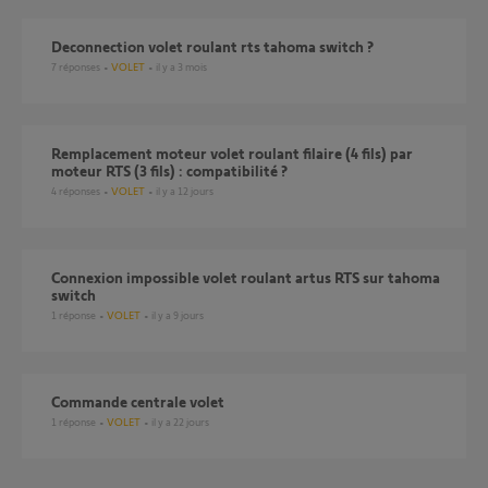
deconnection volet roulant rts tahoma switch ?
7
réponses
VOLET
il y a 3 mois
Remplacement moteur volet roulant filaire (4 fils) par
moteur RTS (3 fils) : compatibilité ?
4
réponses
VOLET
il y a 12 jours
Connexion impossible volet roulant artus RTS sur tahoma
switch
1
réponse
VOLET
il y a 9 jours
Commande centrale volet
1
réponse
VOLET
il y a 22 jours