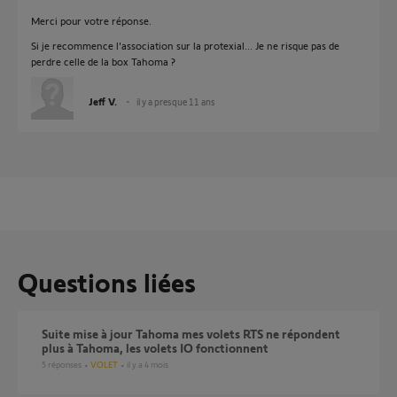
Merci pour votre réponse.
Si je recommence l'association sur la protexial... Je ne risque pas de
perdre celle de la box Tahoma ?
Jeff V.
il y a presque 11 ans
Questions liées
suite mise à jour Tahoma mes volets RTS ne répondent
plus à Tahoma, les volets IO fonctionnent
5
réponses
VOLET
il y a 4 mois