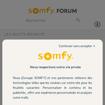
Particuliers
Professionnels
Forum
LES SUJETS SÉCURITÉ
Volet
Commander ses volets rts avec la Tahoma
Continuer sans accepter →
et avec protexial
Portail
Bonjour
Je viens de commander/recevoir/installer ceci :
Garage
Nous respectons votre vie privée
Alarme protexial et plusieurs capteurs (3 pour gros chiens/ 2
Nous (Groupe SOMFY) et nos partenaires utilisons des
normaux/ 2 extérieurs)
Sécurité
technologies telles que les cookies sur notre site pour les
Box Tahoma
finalités suivantes: Personnaliser le contenu et les
publicités, offrir une expérience personnalisée et analyser
8 micro contrôleur de Vr rts.
Domotique
notre trafic.
J'ai configuré les 8 micro contrôleur sur la tahoma (pas de soucis) et
j'aimerai également les piloter via la protexial. Notamment pour tout