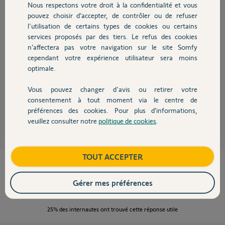
Nous respectons votre droit à la confidentialité et vous
Chauffage
pouvez choisir d’accepter, de contrôler ou de refuser
Bonjour,
l'utilisation de certains types de cookies ou certains
services proposés par des tiers. Le refus des cookies
Autres produits
Nous rencontrons un bug avec Internet Explorer mais pas sur les autres
n’affectera pas votre navigation sur le site Somfy
navigateurs. Pouvez-vous m'indiquer les navigateurs testés ainsi que
cependant votre expérience utilisateur sera moins
leurs versions ?
optimale.
Merci également de m'indiquer le PIN de votre Tahoma.
Bonne journée,
Vous pouvez changer d'avis ou retirer votre
Devis avec un pro
consentement à tout moment via le centre de
Ludovic D.
il y a presque 11 ans
préférences des cookies. Pour plus d’informations,
veuillez consulter notre
politique de cookies
.
Contact
Boutique
TOUT ACCEPTER
Cette réponse vous a-t-elle aidé ?
Gérer mes préférences
NON
OUI
25%
des internautes ont trouvé cette réponse utile