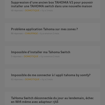
Suppression d'une ancien box TAHOMA V2 pour pouvoir
installer une TAHOMA switch dans une nouvelle maison
48
réponses
DOMOTIQUE
il y a 3 mois
Problème application Tahoma sur mes zones ?
86
réponses
CHAUFFAGE
il y a environ 2 mois
Impossible d'installer ma Tahoma Switch
5
réponses
DOMOTIQUE
il y a environ 2 mois
Impossible de me connecter à l appli tahoma by somfy?
62
réponses
DOMOTIQUE
il y a 2 mois
TaHoma Switch déconnectée du jour au lendemain, échec
en Wifi même avec adapteur rj45