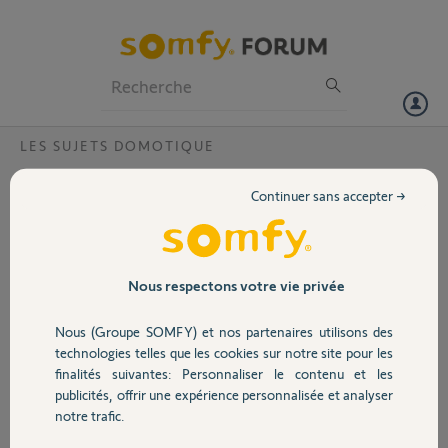
Particuliers
Professionnels
Forum
LES SUJETS DOMOTIQUE
Volet
je ne peux pas me connecter a tahoma
Continuer sans accepter →
depuis la nouvelle mise a jour ça m'indique
Portail
erreur inconnue que dois je faire?
j'ai relancé ma box internet puis ma box domotique mais rien de
Garage
Nous respectons votre vie privée
nouveau
Nous (Groupe SOMFY) et nos partenaires utilisons des
JO L.
Sécurité
technologies telles que les cookies sur notre site pour les
il y a presque 11 ans
finalités suivantes: Personnaliser le contenu et les
Participer au fil de discussion
publicités, offrir une expérience personnalisée et analyser
Domotique
notre trafic.