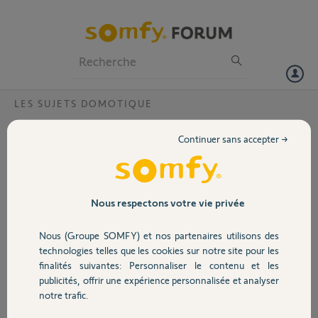
Particuliers
Professionnels
Forum
LES SUJETS DOMOTIQUE
Volet
icone interface Tahoma
Continuer sans accepter →
Bj. J'aimerai savoir s'il exite une icone Tahoma que je pourrai installer
Portail
sur mon ordinateur pour éviter d'y accéder rapidement ? Si oui
comment opérer. Merci
Garage
Nous respectons votre vie privée
Eugène G.
il y a plus de 10 ans
Nous (Groupe SOMFY) et nos partenaires utilisons des
Sécurité
Participer au fil de discussion
technologies telles que les cookies sur notre site pour les
finalités suivantes: Personnaliser le contenu et les
publicités, offrir une expérience personnalisée et analyser
Domotique
notre trafic.