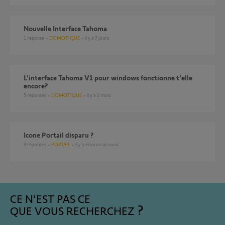
Nouvelle Interface Tahoma
1
réponse
DOMOTIQUE
il y a 7 jours
L'interface Tahoma V1 pour windows fonctionne t'elle
encore?
5
réponses
DOMOTIQUE
il y a 2 mois
Icone Portail disparu ?
9
réponses
PORTAIL
il y a environ un mois
CE N'EST PAS CE
QUE VOUS RECHERCHEZ