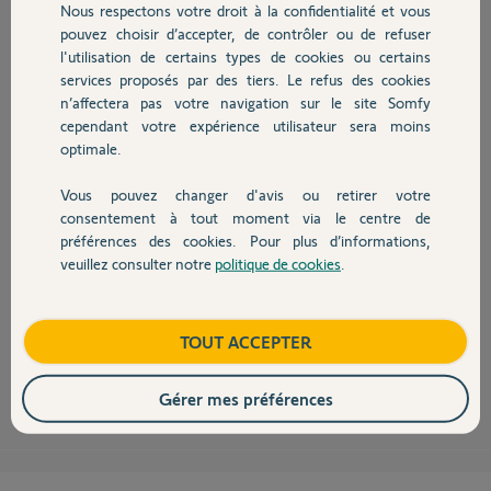
Nous respectons votre droit à la confidentialité et vous
Chauffage
Bonsoir,
pouvez choisir d’accepter, de contrôler ou de refuser
Personnellement sur ma tablette en utilisant l'URL tahomalink.com, j'ai
l'utilisation de certains types de cookies ou certains
créé un raccourcis bureau et ça ma créée icone automatiquement.
services proposés par des tiers. Le refus des cookies
Autres produits
n’affectera pas votre navigation sur le site Somfy
Je ne sais pas si le PC reprend exactement le même icône mais le rendu
cependant votre expérience utilisateur sera moins
donne ça... (cf photo jointe).
optimale.
Si le rendu PC n'est pas similaire et que vous ne savez comment réaliser
l'icône, je peux vous en concevoir un, à mes heures perdues, si vous êtes
Vous pouvez changer d'avis ou retirer votre
patients car je ne promets pas de le faire immédiatement.
Devis avec un pro
consentement à tout moment via le centre de
Cordialement.
préférences des cookies. Pour plus d’informations,
veuillez consulter notre
politique de cookies
.
Contact
Boutique
TOUT ACCEPTER
Stef61
il y a plus de 10 ans
Gérer mes préférences