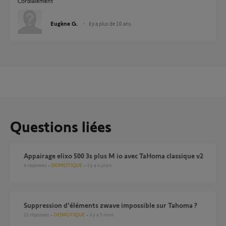
Cordialement
Eugène G.
il y a plus de 10 ans
Questions liées
Appairage elixo 500 3s plus M io avec TaHoma classique v2
4
réponses
DOMOTIQUE
il y a 4 jours
Suppression d'éléments zwave impossible sur Tahoma ?
11
réponses
DOMOTIQUE
il y a 5 mois