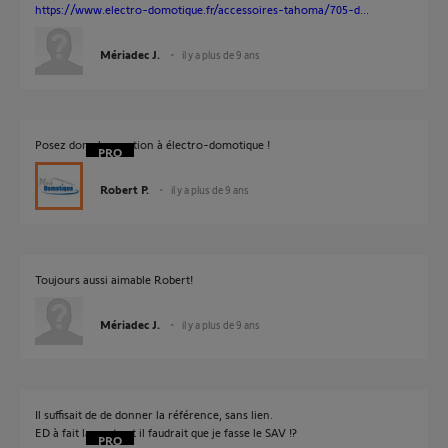
https://www.electro-domotique.fr/accessoires-tahoma/705-d...
Mériadec J.
il y a plus de 9 ans
Posez donc la question à électro-domotique !
Robert P.
il y a plus de 9 ans
Toujours aussi aimable Robert!
Mériadec J.
il y a plus de 9 ans
Il suffisait de de donner la référence, sans lien.
ED à fait la vente et il faudrait que je fasse le SAV !?