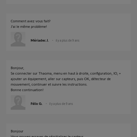
Comment avez vous fait?
J'ai le même problème!
Mériadec J.
il y a plus de 9 ans
Bonjour,
Se connecter sur Thaoma, menu en haut à droite, configuration, IO, +
ajouter un équipement, aller sur capteurs, puis OK, détecteur de
mouvement, continuer et suivre les instructions.
Bonne continuation!
Félix G.
il y a plus de 9 ans
Bonjour
Vous pouvez essayer de réinitialiser le capteur.