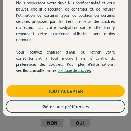
il y a environ 10 ans
Nous respectons votre droit à la confidentialité et vous
Chauffage
Participer au fil de discussion
pouvez choisir d’accepter, de contrôler ou de refuser
l'utilisation de certains types de cookies ou certains
services proposés par des tiers. Le refus des cookies
Autres produits
n’affectera pas votre navigation sur le site Somfy
cependant votre expérience utilisateur sera moins
optimale.
C'est ce que j'ai fait mais ça le détecte pas!
La première fois ça a fonctionner mais avec une erreur! Du coup je l'ai
Vous pouvez changer d'avis ou retirer votre
supprimé et depuis impossible de le rajouter!
Devis avec un pro
consentement à tout moment via le centre de
Il faut peut être que je le supprime aussi du détecteur en appuyant 10
seconde que le bouton de programmation ??
préférences des cookies. Pour plus d’informations,
veuillez consulter notre
politique de cookies
.
Contact
Mériadec J.
il y a plus de 9 ans
Boutique
TOUT ACCEPTER
Gérer mes préférences
Cette réponse vous a-t-elle aidé ?
NON
OUI