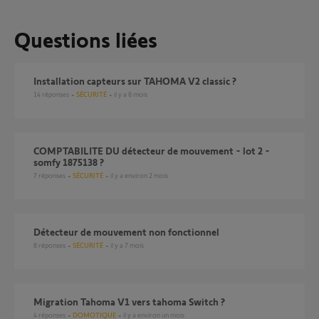
Questions liées
Installation capteurs sur TAHOMA V2 classic ?
14
réponses
SÉCURITÉ
il y a 8 mois
COMPTABILITE DU détecteur de mouvement - lot 2 -
somfy 1875138 ?
7
réponses
SÉCURITÉ
il y a environ 2 mois
Détecteur de mouvement non fonctionnel
8
réponses
SÉCURITÉ
il y a 7 mois
Migration Tahoma V1 vers tahoma Switch ?
4
réponses
DOMOTIQUE
il y a environ un mois