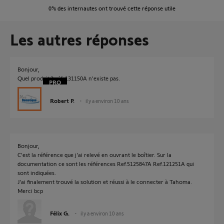
0%
des internautes ont trouvé cette réponse utile
Les autres réponses
Bonjour,
Quel produit ? réf. 131150A n'existe pas.
Robert P.
il y a environ 10 ans
Bonjour,
C'est la référence que j'ai relevé en ouvrant le boîtier. Sur la
documentation ce sont les références Ref.5125847A Ref.121251A qui
sont indiquées.
J'ai finalement trouvé la solution et réussi à le connecter à Tahoma.
Merci bcp
Félix G.
il y a environ 10 ans