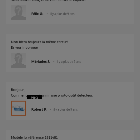
Félix G.
il y a plus de 9 ans
Non idem toujours la même erreur!
Erreur inconnue
Mériadec J.
il y a plus de 9 ans
Bonjour,
Commencez par fournir une photo dudit détecteur.
Robert P.
il y a plus de 9 ans
Modèle Io référence 1811481