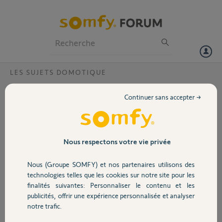
Particuliers
Professionnels
Forum
LES SUJETS DOMOTIQUE
Volet
Nouveau détecteur de mouvement
Continuer sans accepter →
131150A et Tahoma Premium?
Portail
Bonjour
Je ne réussi pas à associer nouveau détecteur de mouvement et la
Garage
Tahoma Premium que ce soit par l'identification automatique des
Nous respectons votre vie privée
équipements IO ou l'ajout d'un détecteur de mouvement.
"Aucun nouveau détecteur n'a été découvert"
Nous (Groupe SOMFY) et nos partenaires utilisons des
Sécurité
J'ai bien suivi la procédure avec appuis sur le bouton blanc à l'intérieur
technologies telles que les cookies sur notre site pour les
du boîtier.
finalités suivantes: Personnaliser le contenu et les
Merci pour votre aide
publicités, offrir une expérience personnalisée et analyser
Domotique
notre trafic.
Félix G.