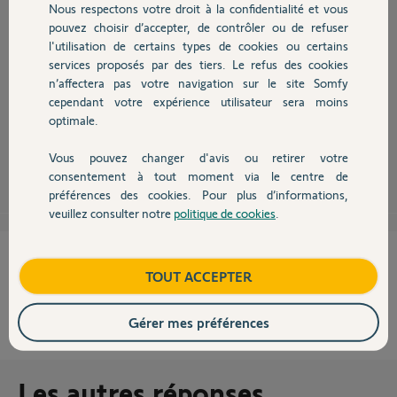
Nous respectons votre droit à la confidentialité et vous
Chauffage
pouvez choisir d’accepter, de contrôler ou de refuser
l'utilisation de certains types de cookies ou certains
Pas bonjour,
services proposés par des tiers. Le refus des cookies
Autres produits
Le voyant orange indique qu'un scénario est sur Off (Agenda et/ou
n’affectera pas votre navigation sur le site Somfy
Smart) vérifiez...!
cependant votre expérience utilisateur sera moins
Vérifiez également que le (s) scénario (s) agenda ne soit (ent) pas à terme
de validité.
optimale.
Vous pouvez changer d'avis ou retirer votre
Anonyme
il y a presque 10 ans
Devis avec un pro
consentement à tout moment via le centre de
préférences des cookies. Pour plus d’informations,
veuillez consulter notre
politique de cookies
.
Contact
Cette réponse vous a-t-elle aidé ?
Boutique
TOUT ACCEPTER
NON
OUI
Gérer mes préférences
100%
des internautes ont trouvé cette réponse utile
Les autres réponses