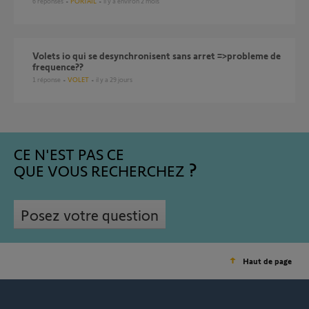
6
réponses
PORTAIL
il y a environ 2 mois
volets io qui se desynchronisent sans arret =>probleme de
frequence??
1
réponse
VOLET
il y a 29 jours
CE N'EST PAS CE
QUE VOUS RECHERCHEZ
Posez votre question
Haut de page