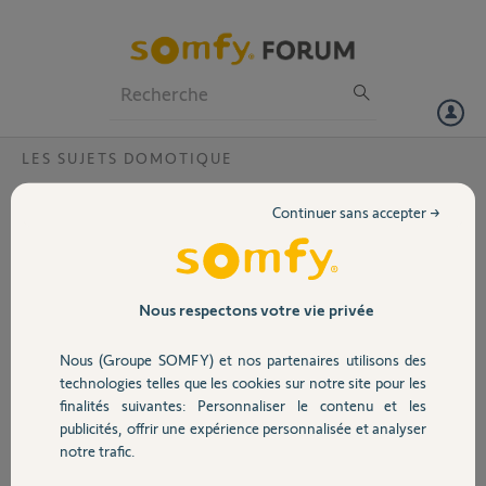
Particuliers
Professionnels
Forum
LES SUJETS DOMOTIQUE
Volet
perte de controle ?
Continuer sans accepter →
Depuis hier, malgré le fonctionnement "normal" de ma Tahoma,
Portail
voyant vert et orange, je ne peux plus commander les volets et les
scénarios ne fonctionnent plus.
Même avec mon portable, je valise la commande et rien ne se
Garage
Nous respectons votre vie privée
passe............ je ne comprends pas
Nous (Groupe SOMFY) et nos partenaires utilisons des
Sécurité
Jean Charles G.
technologies telles que les cookies sur notre site pour les
il y a presque 10 ans
finalités suivantes: Personnaliser le contenu et les
Participer au fil de discussion
publicités, offrir une expérience personnalisée et analyser
Domotique
notre trafic.