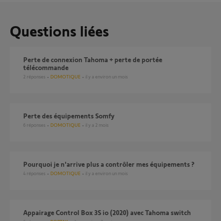
Questions liées
perte de connexion Tahoma + perte de portée
télécommande
2
réponses
DOMOTIQUE
il y a environ un mois
Perte des équipements Somfy
6
réponses
DOMOTIQUE
il y a 2 mois
Pourquoi je n'arrive plus a contrôler mes équipements ?
4
réponses
DOMOTIQUE
il y a environ un mois
Appairage Control Box 3S io (2020) avec Tahoma switch