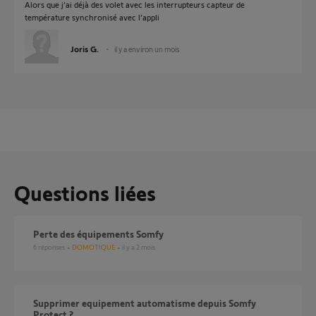
Alors que j’ai déjà des volet avec les interrupteurs capteur de
température synchronisé avec l’appli
Joris G.
il y a environ un mois
Questions liées
Perte des équipements Somfy
6
réponses
DOMOTIQUE
il y a 2 mois
Supprimer equipement automatisme depuis Somfy
Protect ?