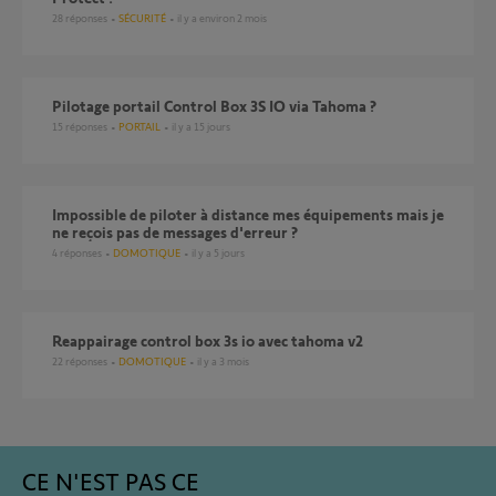
28
réponses
SÉCURITÉ
il y a environ 2 mois
Pilotage portail Control Box 3S IO via Tahoma ?
15
réponses
PORTAIL
il y a 15 jours
Impossible de piloter à distance mes équipements mais je
ne reçois pas de messages d'erreur ?
4
réponses
DOMOTIQUE
il y a 5 jours
Reappairage control box 3s io avec tahoma v2
22
réponses
DOMOTIQUE
il y a 3 mois
CE N'EST PAS CE