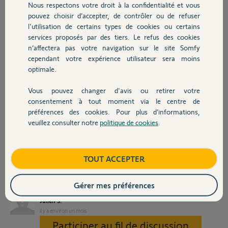
aboutir car une erreur s’est produite sur plusieurs
Nous respectons votre droit à la confidentialité et vous
Chauffage
de vos produits. »
pouvez choisir d’accepter, de contrôler ou de refuser
l'utilisation de certains types de cookies ou certains
Je n’ai que des volets roulants connectés à la box. Pourtant :
services proposés par des tiers. Le refus des cookies
Autres produits
n’affectera pas votre navigation sur le site Somfy
la Rail Din est bien connectée au Wi-Fi ;
cependant votre expérience utilisateur sera moins
tous les volets fonctionnent parfaitement de manière indépendante ;
optimale.
ils fonctionnent également avec leurs télécommandes, y compris la
télécommande de contrôle général ;
Vous pouvez changer d'avis ou retirer votre
Devis avec un pro
consentement à tout moment via le centre de
le problème semble donc uniquement concerner la communication
préférences des cookies. Pour plus d’informations,
entre l’application, la box et les volets roulants.
veuillez consulter notre
politique de cookies
.
Contact
Code PIN de ma Rail-DIN V2 : 2208-8007-0626
Auriez-vous une manipulation à me conseiller pour rétablir le pilotage
Boutique
TOUT ACCEPTER
depuis l’application, sans perdre les réglages existants de mes volets ?
Merci par avance pour votre aide.
Gérer mes préférences
Julien S.
il y a environ un mois
Participer au fil de discussion