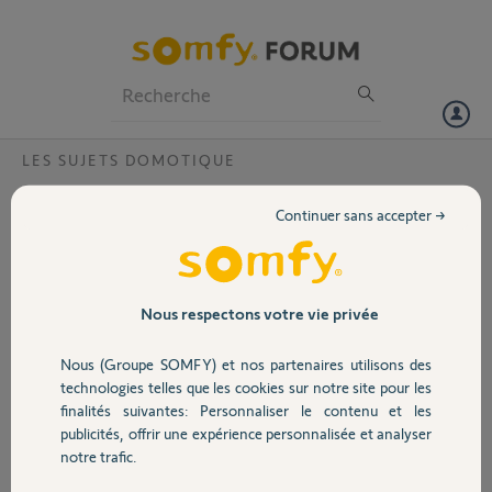
Particuliers
Professionnels
Forum
LES SUJETS DOMOTIQUE
Volet
Pourquoi je n'arrive plus a contrôler mes
Continuer sans accepter →
équipements ?
Portail
Bonjour,
J’ai une Rail-DIN V2 et tout a parfaitement
Garage
Nous respectons votre vie privée
fonctionné pendant environ une semaine.
Nous (Groupe SOMFY) et nos partenaires utilisons des
Depuis, du jour au lendemain, je ne peux plus
Sécurité
technologies telles que les cookies sur notre site pour les
piloter aucun équipement depuis l’application
finalités suivantes: Personnaliser le contenu et les
Somfy sur iPhone. J’obtiens systématiquement
publicités, offrir une expérience personnalisée et analyser
le message suivant :
Domotique
notre trafic.
« Le pilotage de vos équipements n’a pas pu