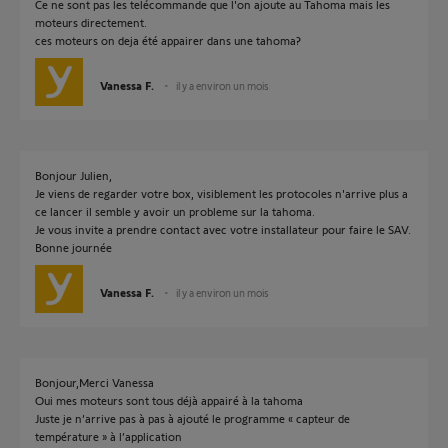
Ce ne sont pas les telécommande que l'on ajoute au Tahoma mais les
moteurs directement.
ces moteurs on deja été appairer dans une tahoma?
Vanessa F.
il y a environ un mois
Bonjour Julien,
Je viens de regarder votre box, visiblement les protocoles n'arrive plus a
ce lancer il semble y avoir un probleme sur la tahoma.
Je vous invite a prendre contact avec votre installateur pour faire le SAV.
Bonne journée
Vanessa F.
il y a environ un mois
Bonjour,Merci Vanessa
Oui mes moteurs sont tous déjà appairé à la tahoma
Juste je n’arrive pas à pas à ajouté le programme « capteur de
température » à l’application