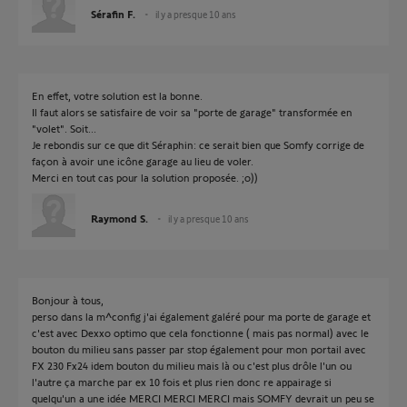
Sérafin F.
il y a presque 10 ans
En effet, votre solution est la bonne.
Il faut alors se satisfaire de voir sa "porte de garage" transformée en
"volet". Soit...
Je rebondis sur ce que dit Séraphin: ce serait bien que Somfy corrige de
façon à avoir une icône garage au lieu de voler.
Merci en tout cas pour la solution proposée. ;o))
Raymond S.
il y a presque 10 ans
Bonjour à tous,
perso dans la m^config j'ai également galéré pour ma porte de garage et
c'est avec Dexxo optimo que cela fonctionne ( mais pas normal) avec le
bouton du milieu sans passer par stop également pour mon portail avec
FX 230 Fx24 idem bouton du milieu mais là ou c'est plus drôle l'un ou
l'autre ça marche par ex 10 fois et plus rien donc re appairage si
quelqu'un a une idée MERCI MERCI MERCI mais SOMFY devrait un peu se