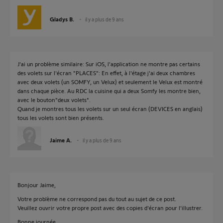
Gladys B.
il y a plus de 9 ans
J'ai un problème similaire: Sur iOS, l'application ne montre pas certains
des volets sur l'écran "PLACES": En effet, à l'étage j'ai deux chambres
avec deux volets (un SOMFY, un Velux) et seulement le Velux est montré
dans chaque pièce. Au RDC la cuisine qui a deux Somfy les montre bien,
avec le bouton"deux volets".
Quand je montres tous les volets sur un seul écran (DEVICES en anglais)
tous les volets sont bien présents.
Jaime A.
il y a plus de 9 ans
Bonjour Jaime,
Votre problème ne correspond pas du tout au sujet de ce post.
Veuillez ouvrir votre propre post avec des copies d'écran pour l'illustrer.
Bonne journée.