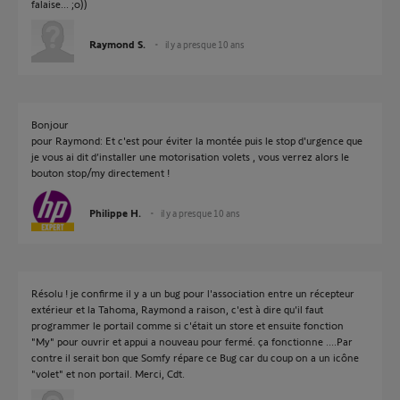
falaise... ;o))
Raymond S.
il y a presque 10 ans
Bonjour
pour Raymond: Et c'est pour éviter la montée puis le stop d'urgence que
je vous ai dit d’installer une motorisation volets , vous verrez alors le
bouton stop/my directement !
Philippe H.
il y a presque 10 ans
Résolu ! je confirme il y a un bug pour l'association entre un récepteur
extérieur et la Tahoma, Raymond a raison, c'est à dire qu'il faut
programmer le portail comme si c'était un store et ensuite fonction
"My" pour ouvrir et appui a nouveau pour fermé. ça fonctionne ....Par
contre il serait bon que Somfy répare ce Bug car du coup on a un icône
"volet" et non portail. Merci, Cdt.