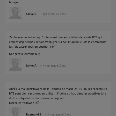
bouger.
herve C.
il y a presque 10 ans
J'ai trouvé un autre bug: En fermant une association de volets RTS qui
étaient déjà fermés, le fait d'appuyer sur STOP au milieu de la commande
les fait passer tous en position MY.
Dangereux comme bug...
Jaime A.
il y a presque 10 ans
Après la màj du firmware de la Tahoma ce mardi 25-10-16, les récepteurs
RTS sont bien reconnus en utilisant l'icône ad hoc dans les possibles lors
de la configuration d'un nouveau dispositif.
Merci les Yellows ! ;o))
Raymond S.
il y a presque 10 ans