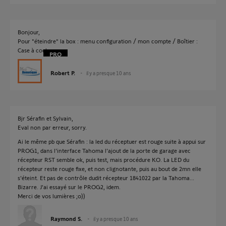
Bonjour,
Pour "éteindre" la box : menu configuration / mon compte / Boîtier :
Case à cocher
Robert P.
il y a presque 10 ans
Bjr Sérafin et Sylvain,
Eval non par erreur, sorry.
Ai le même pb que Sérafin : la led du réceptuer est rouge suite à appui sur
PROG1, dans l'interface Tahoma l'ajout de la porte de garage avec
récepteur RST semble ok, puis test, mais procédure KO. La LED du
récepteur reste rouge fixe, et non clignotante, puis au bout de 2mn elle
s'éteint. Et pas de contrôle dudit récepteur 1841022 par la Tahoma...
Bizarre. J'ai essayé sur le PROG2, idem.
Merci de vos lumières ;o))
Raymond S.
il y a presque 10 ans