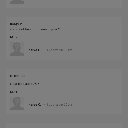
Bonjour,
comment faire cette mise à jour??
Merci
herve C.
il y a presque 10 ans
re bonjour
C'est quoi ad oc????
Merci.
herve C.
il y a presque 10 ans