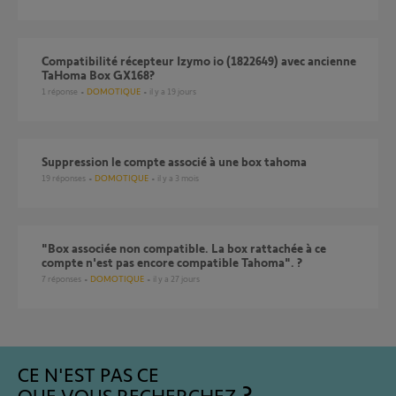
Compatibilité récepteur Izymo io (1822649) avec ancienne
TaHoma Box GX168?
1
réponse
DOMOTIQUE
il y a 19 jours
suppression le compte associé à une box tahoma
19
réponses
DOMOTIQUE
il y a 3 mois
"Box associée non compatible. La box rattachée à ce
compte n'est pas encore compatible Tahoma". ?
7
réponses
DOMOTIQUE
il y a 27 jours
CE N'EST PAS CE
QUE VOUS RECHERCHEZ