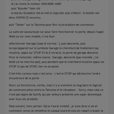
.. là j'ai choisi le moteur GDK3000-4000
.. puis "Ajouter" bien sûr
.. la led du récepteur std se met à clignoter puis s'éteint : le boitier est
donc ENFIN (!) reconnu
puis "Tester" sur la Tahoma pour finir la procédure de connexion.
La suite est savoureuse car pour faire fonctionner la porte, depuis l'appli
Web ou sur mon mobile, il me faut :
sélectionner Garage (jsqe là normal...), puis descente, puis
lorsqu'apparait sur le symbole Garage le chenillard de traitement qui
mouline, appui sur STOP. Et là ô miracle, la porte de garage descend.
Pour la remonter, même manip : Garage, descente (pas montée , j'ai
testé çà ne marche pas), puis pendant que le chenillard mouline appui sur
STOP. Si pas de STOP, rien ne se passe.
C'est très curieux mais c'est ainsi : c'est le STOP qui déclenche l'ordre
d'ouverture de la porte.
Donc çà fonctionne, certes, mais il y a vraiment un bug dans le logiciel
de communication entre la Tahoma et le récepteur... Sorry, mais cela ce
n'est pas digne de Somfy qui par ailleurs présente une super domotique
avec tous ses produits.
Step suivant, mon portail. Qd je l'aurai installé , je vous dirai si ok et
comment, sinon je remettrai le casque lourd et zou on repart creuser la