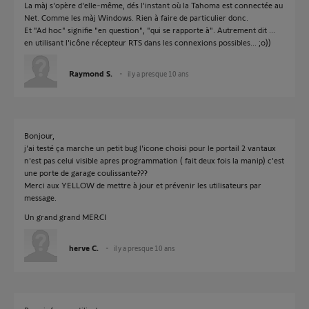
La màj s'opère d'elle-même, dés l'instant où la Tahoma est connectée au
Net. Comme les màj Windows. Rien à faire de particulier donc.
Et "Ad hoc" signifie "en question", "qui se rapporte à". Autrement dit ...
en utilisant l'icône récepteur RTS dans les connexions possibles... ;o))
Raymond S.
il y a presque 10 ans
Bonjour,
j'ai testé ça marche un petit bug l'icone choisi pour le portail 2 vantaux
n'est pas celui visible apres programmation ( fait deux fois la manip) c'est
une porte de garage coulissante???
Merci aux YELLOW de mettre à jour et prévenir les utilisateurs par
message.
Un grand grand MERCI
herve C.
il y a presque 10 ans