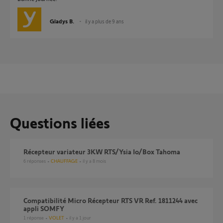
Gladys B.
il y a plus de 9 ans
Questions liées
Récepteur variateur 3KW RTS/Ysia Io/Box Tahoma
6
réponses
CHAUFFAGE
il y a 8 mois
compatibilité Micro Récepteur RTS VR Ref. 1811244 avec
appli SOMFY
1
réponse
VOLET
il y a 1 jour