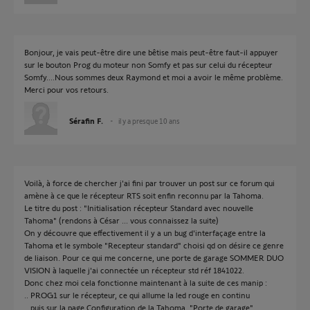
Bonjour, je vais peut-être dire une bêtise mais peut-être faut-il appuyer
sur le bouton Prog du moteur non Somfy et pas sur celui du récepteur
Somfy....Nous sommes deux Raymond et moi a avoir le même problème.
Merci pour vos retours.
Sérafin F.
il y a presque 10 ans
Voilà, à force de chercher j'ai fini par trouver un post sur ce forum qui
amène à ce que le récepteur RTS soit enfin reconnu par la Tahoma.
Le titre du post : "Initialisation récepteur Standard avec nouvelle
Tahoma" (rendons à César ... vous connaissez la suite)
On y découvre que effectivement il y a un bug d'interfaçage entre la
Tahoma et le symbole "Recepteur standard" choisi qd on désire ce genre
de liaison. Pour ce qui me concerne, une porte de garage SOMMER DUO
VISION à laquelle j'ai connectée un récepteur std réf 1841022.
Donc chez moi cela fonctionne maintenant à la suite de ces manip :
.. PROG1 sur le récepteur, ce qui allume la led rouge en continu
.. puis sur la page Configuration de la Tahoma, "Porte de garage"