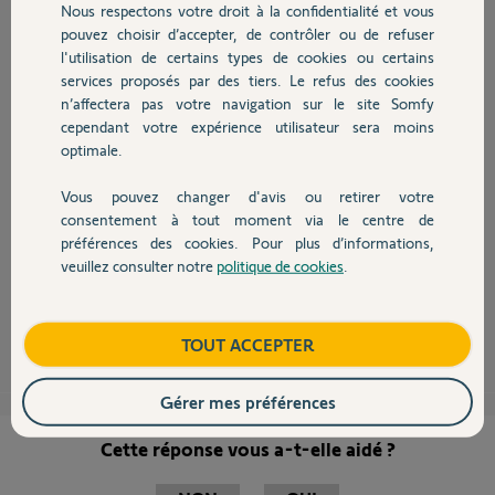
Nous respectons votre droit à la confidentialité et vous
Chauffage
Sérafin F.
pouvez choisir d’accepter, de contrôler ou de refuser
il y a presque 10 ans
l'utilisation de certains types de cookies ou certains
services proposés par des tiers. Le refus des cookies
Autres produits
n’affectera pas votre navigation sur le site Somfy
cependant votre expérience utilisateur sera moins
optimale.
Bonjour
Vous pouvez changer d'avis ou retirer votre
vous devez appuyer sur le bonton prog de la carte Somfy que vous avez
Devis avec un pro
ajouté.
consentement à tout moment via le centre de
Essayez en choisissant un moteur de volet au lieux d'une motorisation de
préférences des cookies. Pour plus d’informations,
portail, il y a un petit bug en ce moment sur les récepteur universels...
veuillez consulter notre
politique de cookies
.
pour actionner votre volets, il faudra appuyer sur My
Contact
Philippe H.
il y a presque 10 ans
Boutique
TOUT ACCEPTER
Gérer mes préférences
Cette réponse vous a-t-elle aidé ?